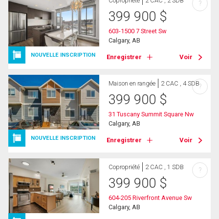
Copropriété
2 CAC , 2 SDB
?
399 900
$
603-1500 7 Street Sw
Calgary, AB
NOUVELLE INSCRIPTION
Enregistrer
Voir
Maison en rangée
2 CAC , 4 SDB
?
399 900
$
31 Tuscany Summit Square Nw
Calgary, AB
NOUVELLE INSCRIPTION
Enregistrer
Voir
Copropriété
2 CAC , 1 SDB
?
399 900
$
604-205 Riverfront Avenue Sw
Calgary, AB