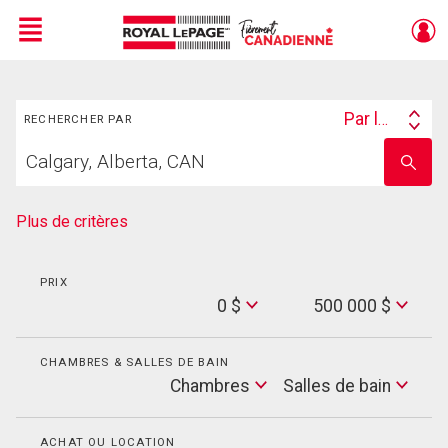
Menu
Rechercher
Live
En Direct
Par lieu
RECHERCHER PAR
Search
Trouvez
By
Entrez
votre
le
foyer
nom
de
Plus de critères
l'école
PRIX
Min
0 $
500 000 $
Price
Max
Price
CHAMBRES & SALLES DE BAIN
Cham
Chambres
Salles de bain
Salles
de
bain
ACHAT OU LOCATION