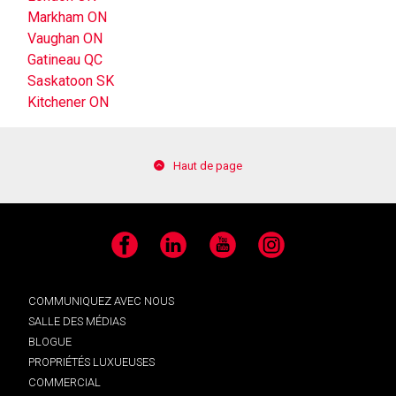
Markham ON
Vaughan ON
Gatineau QC
Saskatoon SK
Kitchener ON
Haut de page
Facebook
LinkedIn
YouTube
Instagram
COMMUNIQUEZ AVEC NOUS
SALLE DES MÉDIAS
BLOGUE
PROPRIÉTÉS LUXUEUSES
COMMERCIAL