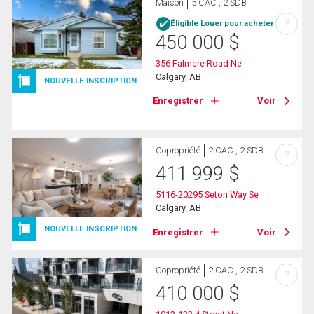
Maison
5 CAC , 2 SDB
?
Éligible Louer pour acheter
450 000
$
356 Falmere Road Ne
Calgary, AB
NOUVELLE INSCRIPTION
Enregistrer
Voir
Copropriété
2 CAC , 2 SDB
?
411 999
$
5116-20295 Seton Way Se
Calgary, AB
NOUVELLE INSCRIPTION
Enregistrer
Voir
Copropriété
2 CAC , 2 SDB
?
410 000
$