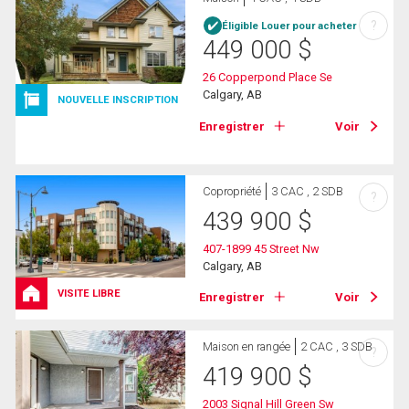
?
Éligible Louer pour acheter
449 000
$
26 Copperpond Place Se
Calgary, AB
NOUVELLE INSCRIPTION
Enregistrer
Voir
Copropriété
3 CAC , 2 SDB
?
439 900
$
407-1899 45 Street Nw
Calgary, AB
VISITE LIBRE
Enregistrer
Voir
Maison en rangée
2 CAC , 3 SDB
?
419 900
$
2003 Signal Hill Green Sw