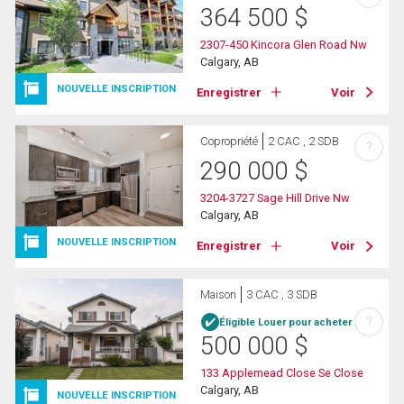
364 500
$
2307-450 Kincora Glen Road Nw
Calgary, AB
NOUVELLE INSCRIPTION
Enregistrer
Voir
Copropriété
2 CAC , 2 SDB
?
290 000
$
3204-3727 Sage Hill Drive Nw
Calgary, AB
NOUVELLE INSCRIPTION
Enregistrer
Voir
Maison
3 CAC , 3 SDB
?
Éligible Louer pour acheter
500 000
$
133 Applemead Close Se Close
Calgary, AB
NOUVELLE INSCRIPTION