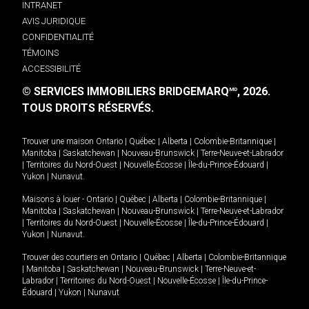
INTRANET
AVIS JURIDIQUE
CONFIDENTIALITÉ
TÉMOINS
ACCESSIBILITÉ
© SERVICES IMMOBILIERS BRIDGEMARQ
, 2026.
MD
TOUS DROITS RÉSERVÉS.
Trouver une maison
Ontario
|
Québec
|
Alberta
|
Colombie-Britannique
|
Manitoba
|
Saskatchewan
|
Nouveau-Brunswick
|
Terre-Neuve-et-Labrador
|
Territoires du Nord-Ouest
|
Nouvelle-Écosse
|
Île-du-Prince-Édouard
|
Yukon
|
Nunavut
.
Maisons à louer -
Ontario
|
Québec
|
Alberta
|
Colombie-Britannique
|
Manitoba
|
Saskatchewan
|
Nouveau-Brunswick
|
Terre-Neuve-et-Labrador
|
Territoires du Nord-Ouest
|
Nouvelle-Écosse
|
Île-du-Prince-Édouard
|
Yukon
|
Nunavut
.
Trouver des courtiers en
Ontario
|
Québec
|
Alberta
|
Colombie-Britannique
|
Manitoba
|
Saskatchewan
|
Nouveau-Brunswick
|
Terre-Neuve-et-
Labrador
|
Territoires du Nord-Ouest
|
Nouvelle-Écosse
|
Île-du-Prince-
Édouard
|
Yukon
|
Nunavut