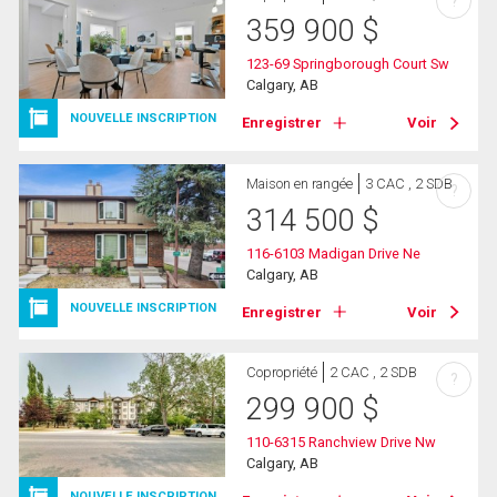
?
359 900
$
123-69 Springborough Court Sw
Calgary, AB
NOUVELLE INSCRIPTION
Enregistrer
Voir
Maison en rangée
3 CAC , 2 SDB
?
314 500
$
116-6103 Madigan Drive Ne
Calgary, AB
NOUVELLE INSCRIPTION
Enregistrer
Voir
Copropriété
2 CAC , 2 SDB
?
299 900
$
110-6315 Ranchview Drive Nw
Calgary, AB
NOUVELLE INSCRIPTION