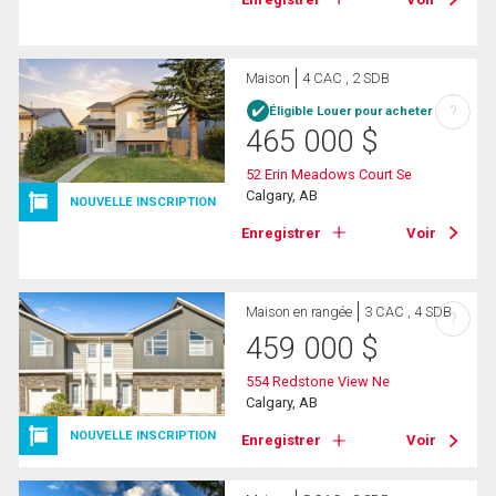
Maison
4 CAC , 2 SDB
?
Éligible Louer pour acheter
465 000
$
52 Erin Meadows Court Se
Calgary, AB
NOUVELLE INSCRIPTION
Enregistrer
Voir
Maison en rangée
3 CAC , 4 SDB
?
459 000
$
554 Redstone View Ne
Calgary, AB
NOUVELLE INSCRIPTION
Enregistrer
Voir