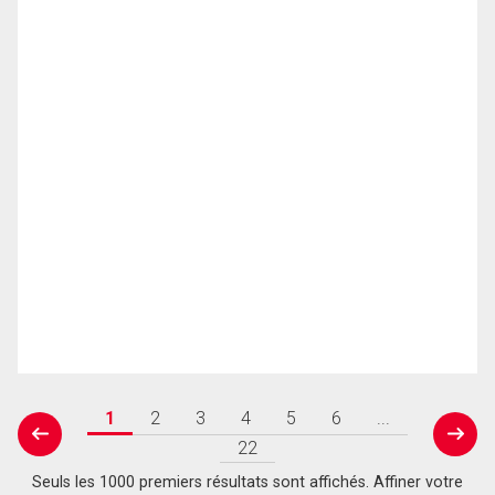
1
2
3
4
5
6
...
prev
next
22
Seuls les 1000 premiers résultats sont affichés. Affiner votre