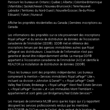
Parcourir les bureaux en
Ontario
|
Québec
|
Alberta
|
Colombie-Britannique
|
Manitoba
|
Saskatchewan
|
Nouveau-Brunswick
|
Terre-Neuve-et-
Labrador
|
Territoires du Nord-Ouest
|
Nouvelle-Écosse
|
Île-du-Prince-
Édouard
|
Yukon
|
Nunavut
Afficher les propriétés résidentielles au Canada
|
Dernières inscriptions au
Canada
Les informations des propriétés sur ce site proviennent des inscriptions
Royal LePage
MD
et du service de distribution de données de l'Association
canadienne de l’immobilier (SDD®). SDD® met en référence des
inscriptions tenues par des agences immobilières autres que Royal
LePage et ses distributeurs. L'exactitude de l'information n'est pas
garantie et devrait être indépendamment vérifiée. La marque DDF®
appartient à l'Association canadienne de l’immobilier (ACI) et identifie le
REALTOR.ca Installation de distribution de données (SDD®).
*Tous les bureaux sont des propriétés indépendantes. Les bureaux
comprenant la mention « Services immobiliers Royal LePage
MD
Ltée »,
incluant sa division « Johnston & Daniel
MD
», « Royal LePage
MD
Credit
Valley Real Estate, Brokerage », « Royal LePage
MD
West Real Estate Services
», « Royal LePage
MD
Sussex », et « Les immeubles Mont-Tremblant »
appartiennent et sont gérés par Bridgemarq Real Estate Services
MD
.
Les marques de commerce MLS® ainsi que les logos qui s'y rapportent
désignent les services professionnels rendus par les membres
REALTORS® de l'ACI en vue de l'achat, de la vente et de la location de