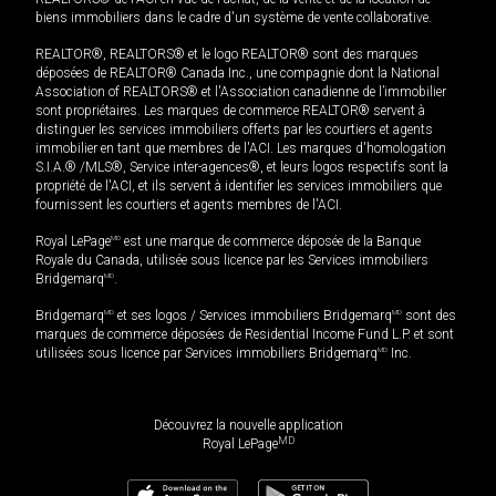
biens immobiliers dans le cadre d'un système de vente collaborative.
REALTOR®, REALTORS® et le logo REALTOR® sont des marques
déposées de REALTOR® Canada Inc., une compagnie dont la National
Association of REALTORS® et l'Association canadienne de l’immobilier
sont propriétaires. Les marques de commerce REALTOR® servent à
distinguer les services immobiliers offerts par les courtiers et agents
immobilier en tant que membres de l'ACI. Les marques d'homologation
S.I.A.® /MLS®, Service inter-agences®, et leurs logos respectifs sont la
propriété de l'ACI, et ils servent à identifier les services immobiliers que
fournissent les courtiers et agents membres de l'ACI.
Royal LePage
MD
est une marque de commerce déposée de la Banque
Royale du Canada, utilisée sous licence par les Services immobiliers
Bridgemarq
MD
.
Bridgemarq
MD
et ses logos / Services immobiliers Bridgemarq
MD
sont des
marques de commerce déposées de Residential Income Fund L.P. et sont
utilisées sous licence par Services immobiliers Bridgemarq
MD
Inc.
Découvrez la nouvelle application
MD
Royal LePage