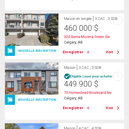
Maison en rangée
3 CAC , 3 SDB
?
460 000
$
320 Sierra Morena Green Sw
Calgary, AB
NOUVELLE INSCRIPTION
Enregistrer
Voir
Maison
3 CAC , 3 SDB
?
Éligible Louer pour acheter
449 900
$
73 Homestead Boulevard Ne
Calgary, AB
NOUVELLE INSCRIPTION
Enregistrer
Voir
Maison
4 CAC , 4 SDB