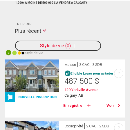
1,000+ À MOINS DE 500 000 $ À VENDRE À CALGARY
TRIER PAR:
Plus récent
Style de vie
0
Style de vie
10
Maison
3 CAC , 3 SDB
?
Éligible Louer pour acheter
487 500
$
129 Yorkville Avenue
Calgary, AB
NOUVELLE INSCRIPTION
Enregistrer
Voir
Copropriété
2 CAC , 2 SDB
?