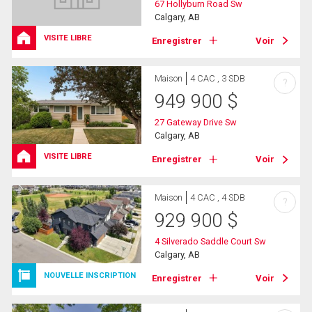
67 Hollyburn Road Sw
Calgary, AB
VISITE LIBRE
Enregistrer
Voir
Maison
4 CAC , 3 SDB
?
949 900
$
27 Gateway Drive Sw
Calgary, AB
VISITE LIBRE
Enregistrer
Voir
Maison
4 CAC , 4 SDB
?
929 900
$
4 Silverado Saddle Court Sw
Calgary, AB
NOUVELLE INSCRIPTION
Enregistrer
Voir