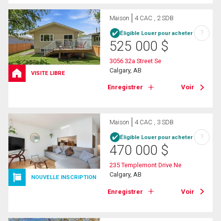
Maison
4 CAC , 2 SDB
?
Éligible Louer pour acheter
525 000
$
3056 32a Street Se
Calgary, AB
VISITE LIBRE
Enregistrer
Voir
Maison
4 CAC , 3 SDB
?
Éligible Louer pour acheter
470 000
$
235 Templemont Drive Ne
Calgary, AB
NOUVELLE INSCRIPTION
Enregistrer
Voir