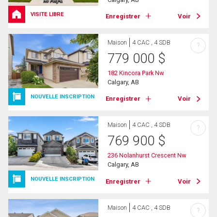
VISITE LIBRE
Enregistrer
Voir
Maison
4 CAC , 4 SDB
?
779 000
$
182 Kincora Park Nw
Calgary, AB
NOUVELLE INSCRIPTION
Enregistrer
Voir
Maison
4 CAC , 4 SDB
?
769 900
$
236 Nolanhurst Crescent Nw
Calgary, AB
NOUVELLE INSCRIPTION
Enregistrer
Voir
Maison
4 CAC , 4 SDB
?