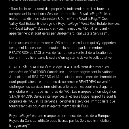
*Tous les bureaux sont des propriétés indépendantes. Les bureaux
comprenant la mention « Services immobiliers Royal LePage
MD
Ltée »,
incluant sa division « Johnston & Daniel
MD
», « Royal LePage
MD
Credit
Valley Real Estate, Brokerage », « Royal LePage
MD
West Real Estate Services
», « Royal LePage
MD
Sussex », et « Les immeubles Mont-Tremblant »
appartiennent et sont gérés par Bridgemarq Real Estate Services
MD
.
Les marques de commerce MLS® ainsi que les logos qui s'y rapportent
désignent les services professionnels rendus par les membres
REALTORS® de l'ACI en vue de l'achat, de la vente et de la location de
biens immobiliers dans le cadre d'un système de vente collaborative.
REALTOR®, REALTORS® et le logo REALTOR® sont des marques
déposées de REALTOR® Canada Inc., une compagnie dont la National
Association of REALTORS® et l'Association canadienne de l’immobilier
sont propriétaires. Les marques de commerce REALTOR® servent à
distinguer les services immobiliers offerts par les courtiers et agents
immobilier en tant que membres de l'ACI. Les marques d'homologation
S.I.A.® /MLS®, Service inter-agences®, et leurs logos respectifs sont la
propriété de l'ACI, et ils servent à identifier les services immobiliers que
fournissent les courtiers et agents membres de l'ACI.
Royal LePage
MD
est une marque de commerce déposée de la Banque
Royale du Canada, utilisée sous licence par les Services immobiliers
Bridgemarq
MD
.