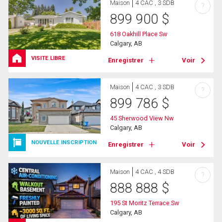
Maison
4 CAC , 3 SDB
?
899 900
$
618 Oakhill Place Sw
Calgary, AB
VISITE LIBRE
Enregistrer
Voir
Maison
4 CAC , 3 SDB
?
899 786
$
45 Sherwood View Nw
Calgary, AB
NOUVELLE INSCRIPTION
Enregistrer
Voir
Maison
4 CAC , 4 SDB
?
888 888
$
195 St Moritz Terrace Sw
Calgary, AB