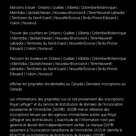
Maisons à louer -
Ontario
|
Québec
|
Alberta
|
Colombie-Britannique
|
Manitoba
|
Saskatchewan
|
Nouveau-Brunswick
|
Terre-Neuve-et-Labrador
|
Territoires du Nord-Ouest
|
Nouvelle-Écosse
|
Île-du-Prince-Édouard
|
Yukon
|
Nunavut
.
Trouver des courtiers en
Ontario
|
Québec
|
Alberta
|
Colombie-Britannique
|
Manitoba
|
Saskatchewan
|
Nouveau-Brunswick
|
Terre-Neuve-et-
Labrador
|
Territoires du Nord-Ouest
|
Nouvelle-Écosse
|
Île-du-Prince-
Édouard
|
Yukon
|
Nunavut
Parcourir les bureaux en
Ontario
|
Québec
|
Alberta
|
Colombie-Britannique
|
Manitoba
|
Saskatchewan
|
Nouveau-Brunswick
|
Terre-Neuve-et-
Labrador
|
Territoires du Nord-Ouest
|
Nouvelle-Écosse
|
Île-du-Prince-
Édouard
|
Yukon
|
Nunavut
Afficher les propriétés résidentielles au Canada
|
Dernières inscriptions au
Canada
Les informations des propriétés sur ce site proviennent des inscriptions
Royal LePage
MD
et du service de distribution de données de l'Association
canadienne de l’immobilier (SDD®). SDD® met en référence des
inscriptions tenues par des agences immobilières autres que Royal
LePage et ses distributeurs. L'exactitude de l'information n'est pas
garantie et devrait être indépendamment vérifiée. La marque DDF®
appartient à l'Association canadienne de l’immobilier (ACI) et identifie le
REALTOR.ca Installation de distribution de données (SDD®).