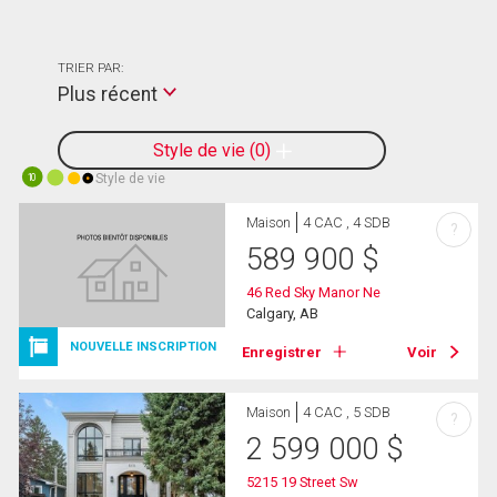
TRIER PAR:
Plus récent
Style de vie
0
Style de vie
10
Maison
4 CAC , 4 SDB
?
589 900
$
46 Red Sky Manor Ne
Calgary, AB
NOUVELLE INSCRIPTION
Enregistrer
Voir
Maison
4 CAC , 5 SDB
?
2 599 000
$
5215 19 Street Sw