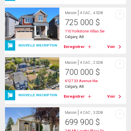
Maison
4 CAC , 4 SDB
?
725 000
$
110 Yorkstone Villas Sw
Calgary, AB
NOUVELLE INSCRIPTION
Enregistrer
Voir
Maison
4 CAC , 2 SDB
?
700 000
$
6127 33 Avenue Nw
Calgary, AB
NOUVELLE INSCRIPTION
Enregistrer
Voir
Maison
4 CAC , 3 SDB
?
699 900
$
246 Mt Lorette Place Se