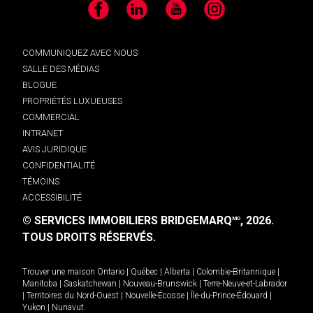
Facebook
LinkedIn
YouTube
Instagram
COMMUNIQUEZ AVEC NOUS
SALLE DES MÉDIAS
BLOGUE
PROPRIÉTÉS LUXUEUSES
COMMERCIAL
INTRANET
AVIS JURIDIQUE
CONFIDENTIALITÉ
TÉMOINS
ACCESSIBILITÉ
© SERVICES IMMOBILIERS BRIDGEMARQ
, 2026.
MD
TOUS DROITS RÉSERVÉS.
Trouver une maison
Ontario
|
Québec
|
Alberta
|
Colombie-Britannique
|
Manitoba
|
Saskatchewan
|
Nouveau-Brunswick
|
Terre-Neuve-et-Labrador
|
Territoires du Nord-Ouest
|
Nouvelle-Écosse
|
Île-du-Prince-Édouard
|
Yukon
|
Nunavut
.