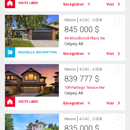
VISITE LIBRE
Enregistrer
Voir
Maison
4 CAC , 3 SDB
?
845 000
$
44 Woodbrook Place Sw
Calgary, AB
NOUVELLE INSCRIPTION
Enregistrer
Voir
Maison
4 CAC , 4 SDB
?
839 777
$
109 Pantego Terrace Nw
Calgary, AB
VISITE LIBRE
Enregistrer
Voir
Maison
4 CAC , 3 SDB
?
835 000
$