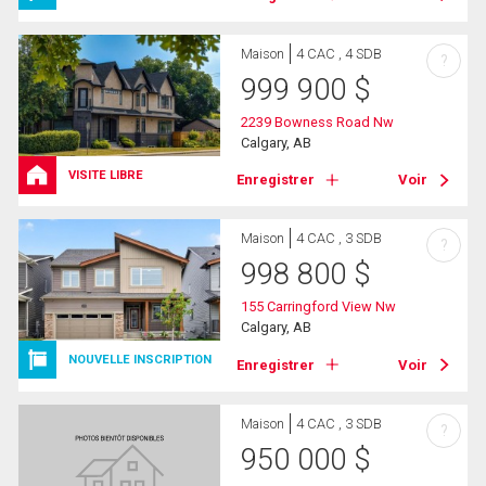
Maison
4 CAC , 4 SDB
?
999 900
$
2239 Bowness Road Nw
Calgary, AB
VISITE LIBRE
Enregistrer
Voir
Maison
4 CAC , 3 SDB
?
998 800
$
155 Carringford View Nw
Calgary, AB
NOUVELLE INSCRIPTION
Enregistrer
Voir
Maison
4 CAC , 3 SDB
?
950 000
$