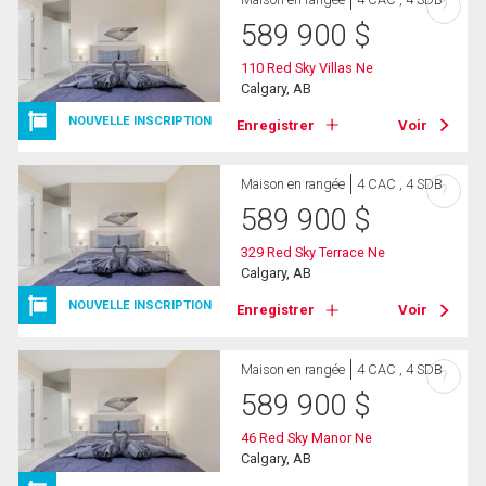
?
589 900
$
110 Red Sky Villas Ne
Calgary, AB
NOUVELLE INSCRIPTION
Enregistrer
Voir
Maison en rangée
4 CAC , 4 SDB
?
589 900
$
329 Red Sky Terrace Ne
Calgary, AB
NOUVELLE INSCRIPTION
Enregistrer
Voir
Maison en rangée
4 CAC , 4 SDB
?
589 900
$
46 Red Sky Manor Ne
Calgary, AB