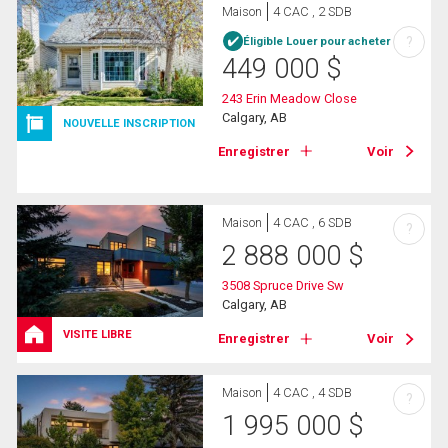
Maison
4 CAC , 2 SDB
?
Éligible Louer pour acheter
449 000
$
243 Erin Meadow Close
Calgary, AB
NOUVELLE INSCRIPTION
Enregistrer
Voir
Maison
4 CAC , 6 SDB
?
2 888 000
$
3508 Spruce Drive Sw
Calgary, AB
VISITE LIBRE
Enregistrer
Voir
Maison
4 CAC , 4 SDB
?
1 995 000
$