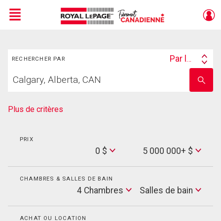
Menu
Rechercher
Live
En Direct
Par lieu
RECHERCHER PAR
Search
Trouvez
By
Entrez
votre
le
foyer
nom
de
Plus de critères
l'école
PRIX
Min
0 $
5 000 000+ $
Price
Max
Price
CHAMBRES & SALLES DE BAIN
Cham
4 Chambres
Salles de bain
Salles
de
bain
ACHAT OU LOCATION