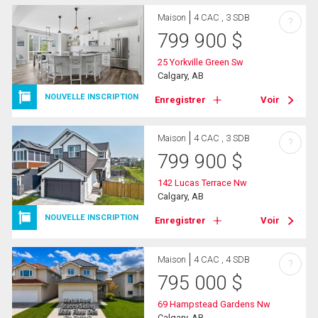
Maison
4 CAC , 3 SDB
?
799 900
$
25 Yorkville Green Sw
Calgary, AB
NOUVELLE INSCRIPTION
Enregistrer
Voir
Maison
4 CAC , 3 SDB
?
799 900
$
142 Lucas Terrace Nw
Calgary, AB
NOUVELLE INSCRIPTION
Enregistrer
Voir
Maison
4 CAC , 4 SDB
?
795 000
$
69 Hampstead Gardens Nw
Calgary, AB