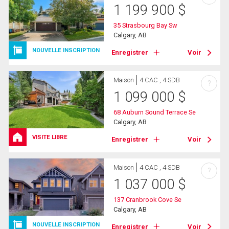
1 199 900
$
35 Strasbourg Bay Sw
Calgary, AB
NOUVELLE INSCRIPTION
Enregistrer
Voir
Maison
4 CAC , 4 SDB
?
1 099 000
$
68 Auburn Sound Terrace Se
Calgary, AB
VISITE LIBRE
Enregistrer
Voir
Maison
4 CAC , 4 SDB
?
1 037 000
$
137 Cranbrook Cove Se
Calgary, AB
NOUVELLE INSCRIPTION
Enregistrer
Voir