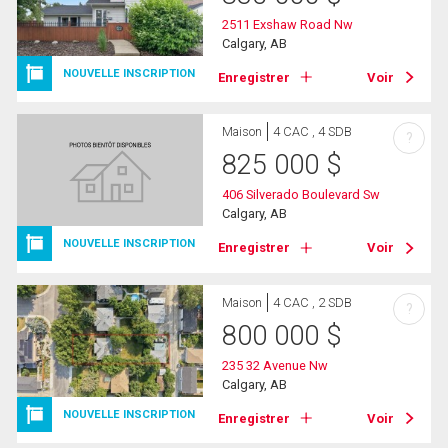
2511 Exshaw Road Nw
Calgary, AB
NOUVELLE INSCRIPTION
Enregistrer
Voir
Maison
4 CAC , 4 SDB
?
825 000
$
406 Silverado Boulevard Sw
Calgary, AB
NOUVELLE INSCRIPTION
Enregistrer
Voir
Maison
4 CAC , 2 SDB
?
800 000
$
235 32 Avenue Nw
Calgary, AB
NOUVELLE INSCRIPTION
Enregistrer
Voir