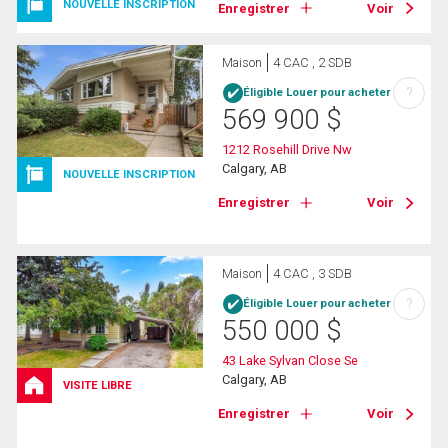
NOUVELLE INSCRIPTION
Enregistrer
Voir
Maison
4 CAC , 2 SDB
?
Éligible Louer pour acheter
569 900
$
1212 Rosehill Drive Nw
Calgary, AB
NOUVELLE INSCRIPTION
Enregistrer
Voir
Maison
4 CAC , 3 SDB
?
Éligible Louer pour acheter
550 000
$
43 Lake Sylvan Close Se
Calgary, AB
VISITE LIBRE
Enregistrer
Voir