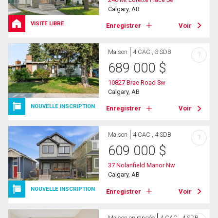
Calgary, AB
VISITE LIBRE
Enregistrer
Voir
Maison
4 CAC , 3 SDB
?
689 000
$
10827 Brae Road Sw
Calgary, AB
NOUVELLE INSCRIPTION
Enregistrer
Voir
Maison
4 CAC , 4 SDB
?
609 000
$
37 Nolanfield Manor Nw
Calgary, AB
NOUVELLE INSCRIPTION
Enregistrer
Voir
Maison en rangée
4 CAC , 4 SDB