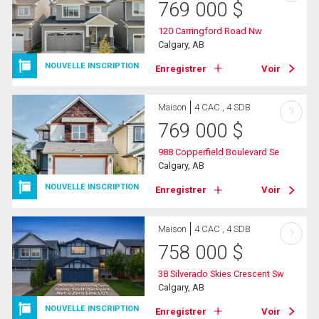
769 000
$
120 Carringford Road Nw
Calgary, AB
NOUVELLE INSCRIPTION
Enregistrer
Voir
Maison
4 CAC , 4 SDB
?
769 000
$
988 Copperfield Boulevard Se
Calgary, AB
NOUVELLE INSCRIPTION
Enregistrer
Voir
Maison
4 CAC , 4 SDB
?
758 000
$
38 Silverado Skies Crescent Sw
Calgary, AB
NOUVELLE INSCRIPTION
Enregistrer
Voir