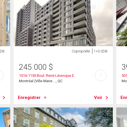
SDB
Copropriété
1+0 SDB
245 000
$
3
?
1016-1150 Boul. René-Lévesque E.
501
Montréal (Ville-Marie ..., QC
Mon
Enregistrer
Voir
Enr