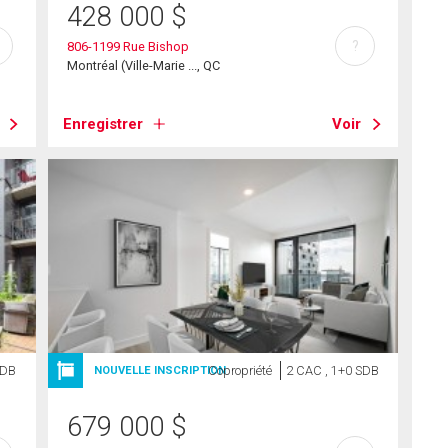
428 000
$
?
806-1199 Rue Bishop
Montréal (Ville-Marie ..., QC
Enregistrer
Voir
SDB
Copropriété
2 CAC , 1+0 SDB
NOUVELLE INSCRIPTION
679 000
$