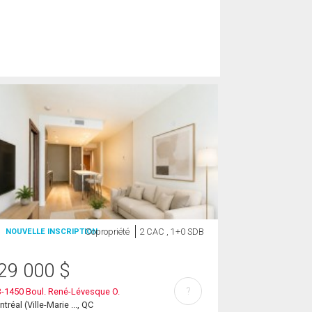
Copropriété
2 CAC , 1+0 SDB
NOUVELLE INSCRIPTION
29 000
$
?
-1450 Boul. René-Lévesque O.
tréal (Ville-Marie ..., QC