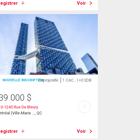
egistrer
Voir
Copropriété
1 CAC , 1+0 SDB
NOUVELLE INSCRIPTION
39 000
$
?
0-1245 Rue De Bleury
tréal (Ville-Marie ..., QC
egistrer
Voir