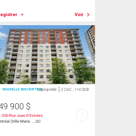
egistrer
Voir
Copropriété
2 CAC , 1+0 SDB
NOUVELLE INSCRIPTION
49 900
$
?
-550 Rue Jean-D'Estrées
tréal (Ville-Marie ..., QC