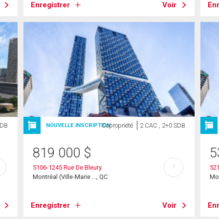
Enregistrer
Voir
Enr
SDB
Copropriété
2 CAC , 2+0 SDB
NOUVELLE INSCRIPTION
819 000
$
5
?
5106-1245 Rue De Bleury
521
Montréal (Ville-Marie ..., QC
Mon
Enregistrer
Voir
Enr