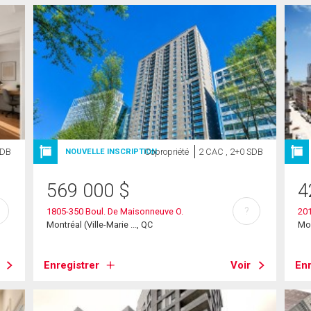
SDB
Copropriété
2 CAC , 2+0 SDB
NOUVELLE INSCRIPTION
569 000
$
4
?
1805-350 Boul. De Maisonneuve O.
201
Montréal (Ville-Marie ..., QC
Mon
Enregistrer
Voir
Enr