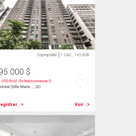
Copropriété
1 CAC , 1+0 SDB
95 000
$
?
-350 Boul. De Maisonneuve O.
tréal (Ville-Marie ..., QC
egistrer
Voir