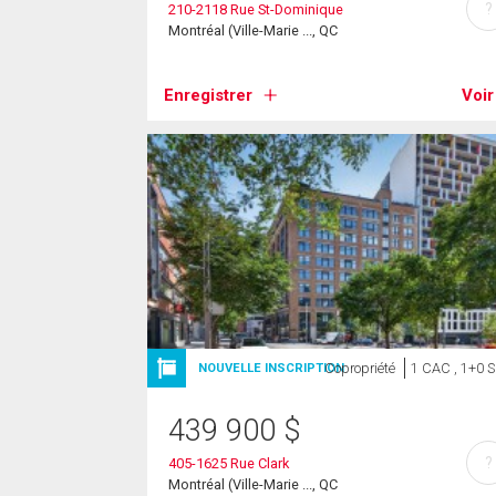
?
210-2118 Rue St-Dominique
Montréal (Ville-Marie ..., QC
Enregistrer
Voir
Copropriété
1 CAC , 1+0 
NOUVELLE INSCRIPTION
439 900
$
?
405-1625 Rue Clark
Montréal (Ville-Marie ..., QC