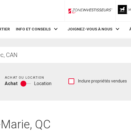
ZoneInvestisseurs RLP
RTIER
INFO ET CONSEILS
JOIGNEZ-VOUS À NOUS
Chambres
ACHAT OU LOCATION
Afficher
Inclure propriétés vendues
Achat
Location
les
Achat
inscriptions
ou
vendues
location
et
les
historiques
d'inscriptions
-Marie, QC