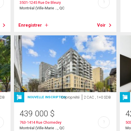
?
3501-1245 Rue De Bleury
Montréal (Ville-Marie ..., QC
Enregistrer
Voir
SDB
Copropriété
2 CAC , 1+0 SDB
NOUVELLE INSCRIPTION
439 000
$
4
?
763-1414 Rue Chomedey
503
Montréal (Ville-Marie ..., QC
Mon