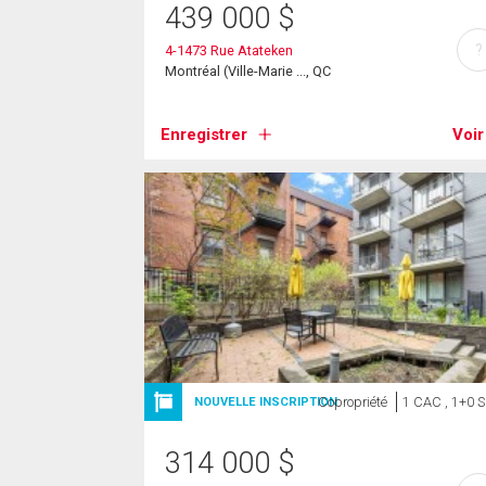
439 000
$
?
4-1473 Rue Atateken
Montréal (Ville-Marie ..., QC
Enregistrer
Voir
Copropriété
1 CAC , 1+0 
NOUVELLE INSCRIPTION
314 000
$