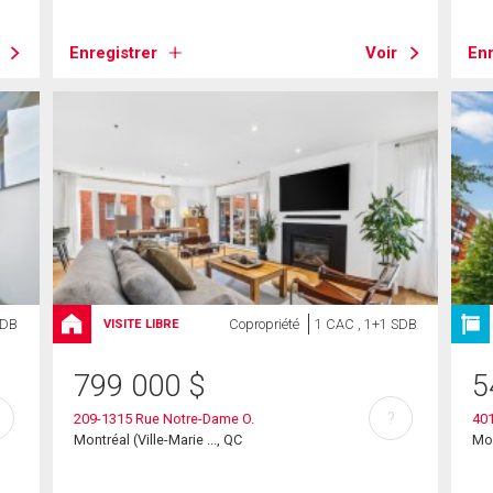
Enregistrer
Voir
Enr
SDB
Copropriété
1 CAC , 1+1 SDB
VISITE LIBRE
799 000
$
5
?
209-1315 Rue Notre-Dame O.
401
Montréal (Ville-Marie ..., QC
Mon