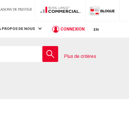
À PROPOS DE NOUS
CONNEXION
EN
Entrez
le
Plus de critères
nom
de
l'école