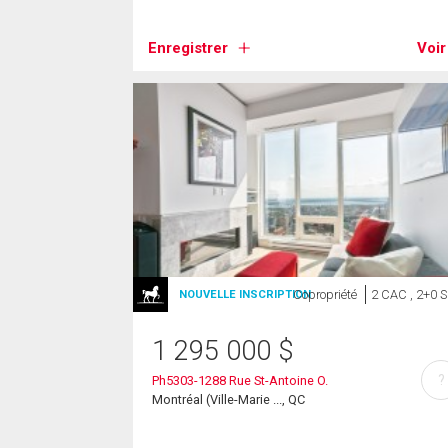
Enregistrer
Voir
Copropriété
2 CAC , 2+0 
NOUVELLE INSCRIPTION
1 295 000
$
?
Ph5303-1288 Rue St-Antoine O.
Montréal (Ville-Marie ..., QC