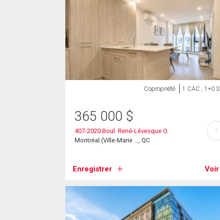
Copropriété
1 CAC , 1+0 
365 000
$
?
407-2020 Boul. René-Lévesque O.
Montréal (Ville-Marie ..., QC
Enregistrer
Voir