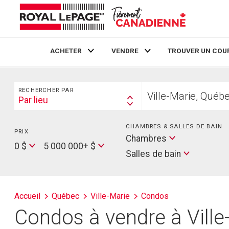
ACHETER
VENDRE
TROUVER UN COU
Live
En Direct
Rechercher
Trouvez
RECHERCHER PAR
votre
Par lieu
Search
foyer
By
CHAMBRES & SALLES DE BAIN
PRIX
Min
Salles
Chambres
Price
Max
0 $
5 000 000+ $
de
Salles de bain
Price
bain
Accueil
Québec
Ville-Marie
Condos
Condos à vendre à Ville