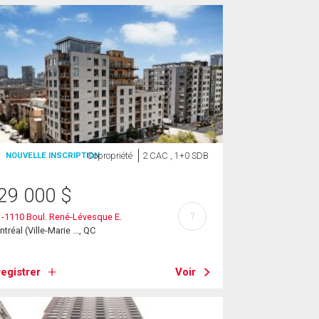
Copropriété
2 CAC , 1+0 SDB
NOUVELLE INSCRIPTION
29 000
$
?
-1110 Boul. René-Lévesque E.
tréal (Ville-Marie ..., QC
egistrer
Voir