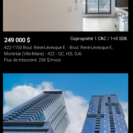
Copropriété 1 CAC / 1+0 SDB
249 000
$
422-1150 Boul. René-Lévesque E. - Boul. René-Lévesque E.,
Montréal (Ville-Marie) - 422 - QC, H2L 0J6
Flux de trésorerie: 234 $/mois