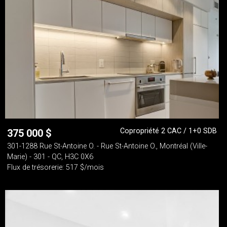
Copropriété 2 CAC / 1+0 SDB
375 000
$
301-1288 Rue St-Antoine O. - Rue St-Antoine O., Montréal (Ville-
Marie) - 301 - QC, H3C 0X6
Flux de trésorerie: 517 $/mois