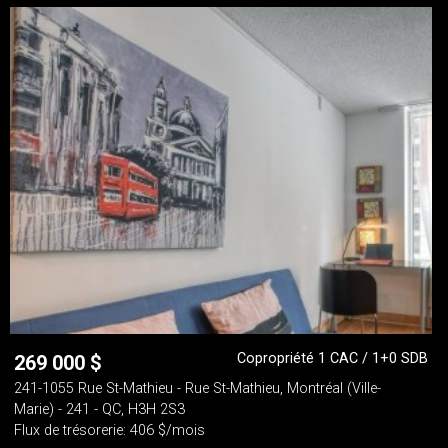
Copropriété 1 CAC / 1+0 SDB
269 000
$
241-1055 Rue St-Mathieu - Rue St-Mathieu, Montréal (Ville-
Marie) - 241 - QC, H3H 2S3
Flux de trésorerie: 406 $/mois