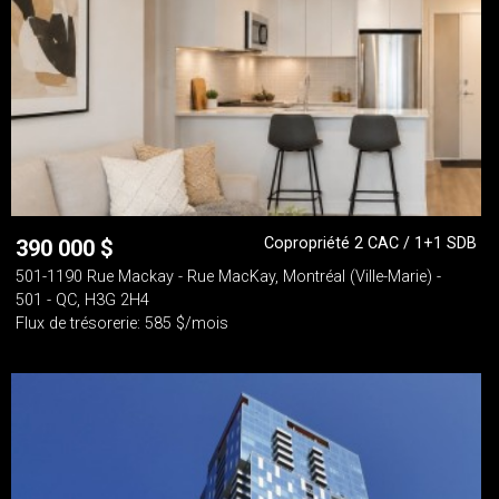
Copropriété 2 CAC / 1+1 SDB
390 000
$
501-1190 Rue Mackay - Rue MacKay, Montréal (Ville-Marie) -
501 - QC, H3G 2H4
Flux de trésorerie: 585 $/mois