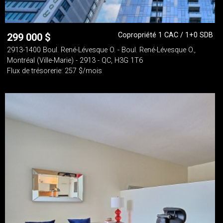
Copropriété 1 CAC / 1+0 SDB
299 000
$
2913-1400 Boul. René-Lévesque O. - Boul. René-Lévesque O.,
Montréal (Ville-Marie) - 2913 - QC, H3G 1T6
Flux de trésorerie: 257 $/mois