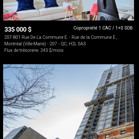
Copropriété 1 CAC / 1+0 SDB
335 000
$
207-801 Rue De La Commune E. - Rue de la Commune E.,
Montréal (Ville-Marie) - 207 - QC, H2L 0A3
Flux de trésorerie: 243 $/mois