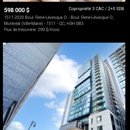
Copropriété 3 CAC / 2+0 SDB
598 000
$
1511-2020 Boul. René-Lévesque O. - Boul. René-Lévesque O.,
Montréal (Ville-Marie) - 1511 - QC, H3H 0B3
Flux de trésorerie: 299 $/mois