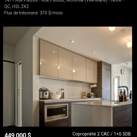
1471 Rue Plessis - Rue Plessis, Montréal (Ville-Marie) - None -
QC, H2L 2X2
Flux de trésorerie: 370 $/mois
Copropriété 2 CAC / 1+0 SDB
449 000
$