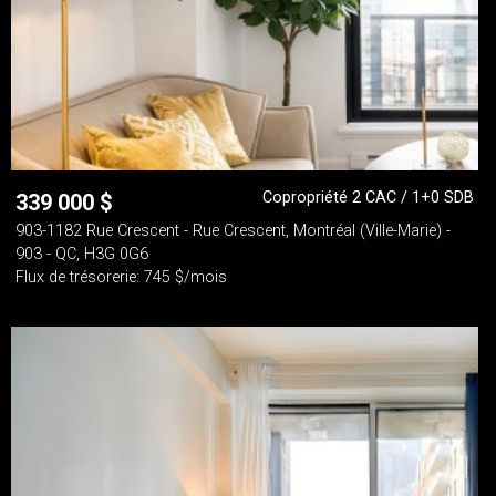
Copropriété 2 CAC / 1+0 SDB
339 000
$
903-1182 Rue Crescent - Rue Crescent, Montréal (Ville-Marie) -
903 - QC, H3G 0G6
Flux de trésorerie: 745 $/mois