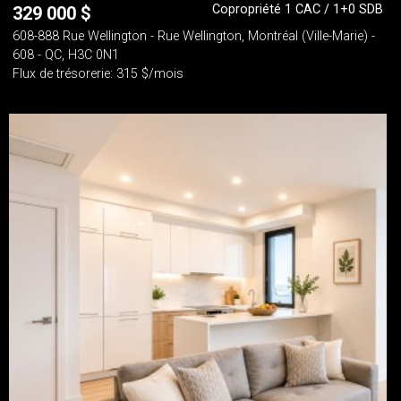
Copropriété 1 CAC / 1+0 SDB
329 000
$
608-888 Rue Wellington - Rue Wellington, Montréal (Ville-Marie) -
608 - QC, H3C 0N1
Flux de trésorerie: 315 $/mois