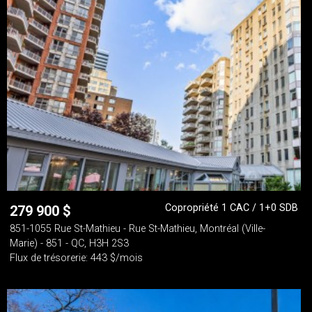
Copropriété 1 CAC / 1+0 SDB
279 900
$
851-1055 Rue St-Mathieu - Rue St-Mathieu, Montréal (Ville-
Marie) - 851 - QC, H3H 2S3
Flux de trésorerie: 443 $/mois