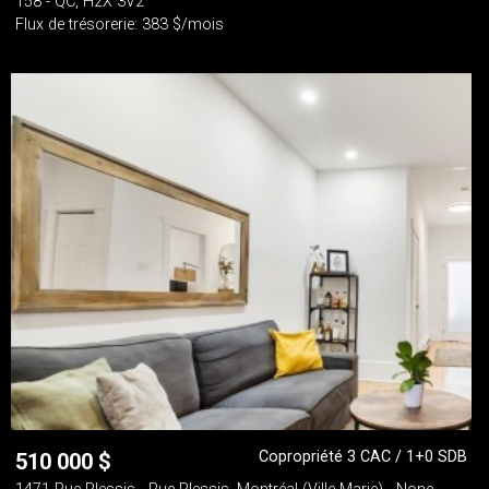
158 - QC, H2X 3V2
Flux de trésorerie: 383 $/mois
Copropriété 3 CAC / 1+0 SDB
510 000
$