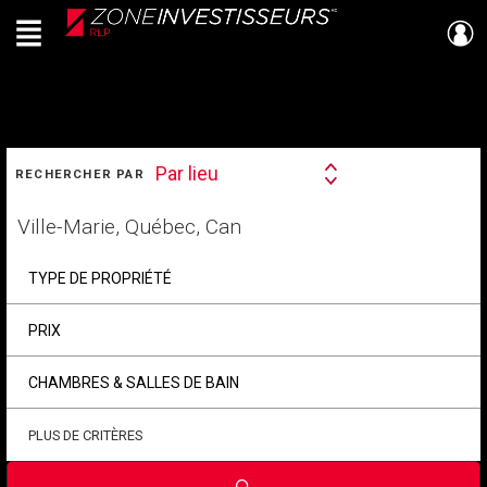
Menu
Live
En Direct
RECHERCHER
Par lieu
RECHERCHER PAR
Search
By
Trouvez
votre
foyer
TYPE DE PROPRIÉTÉ
PRIX
CHAMBRES & SALLES DE BAIN
PLUS DE CRITÈRES
Soumettre