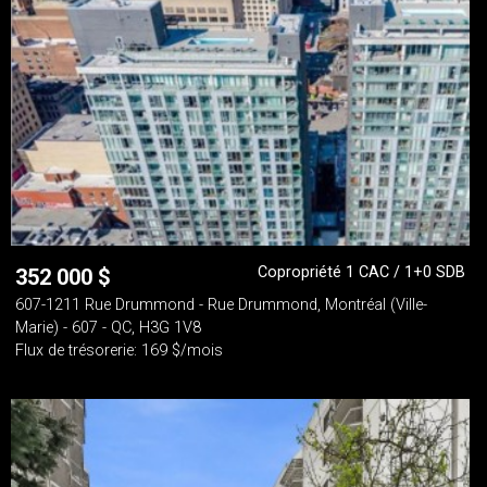
Copropriété 1 CAC / 1+0 SDB
352 000
$
607-1211 Rue Drummond - Rue Drummond, Montréal (Ville-
Marie) - 607 - QC, H3G 1V8
Flux de trésorerie: 169 $/mois