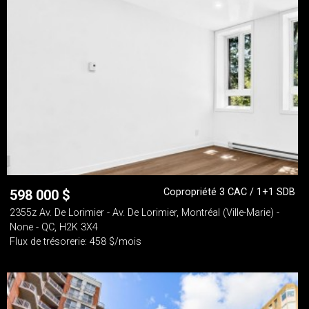
Copropriété 3 CAC / 1+1 SDB
598 000
$
2355z Av. De Lorimier - Av. De Lorimier, Montréal (Ville-Marie) -
None - QC, H2K 3X4
Flux de trésorerie: 458 $/mois