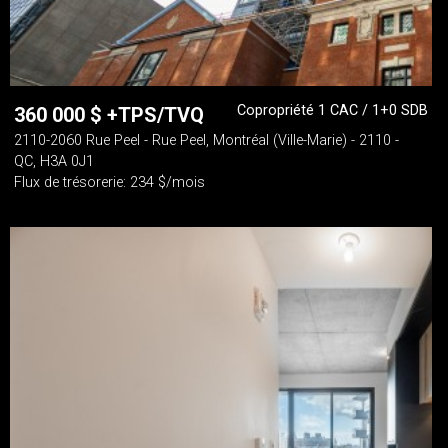
Copropriété 1 CAC / 1+0 SDB
360 000
$
+TPS/TVQ
2110-2060 Rue Peel - Rue Peel, Montréal (Ville-Marie) - 2110 -
QC, H3A 0J1
Flux de trésorerie: 234 $/mois