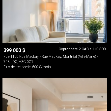
Copropriété 2 CAC / 1+0 SDB
399 000
$
703-1190 Rue Mackay - Rue MacKay, Montréal (Ville-Marie) -
703 - QC, H3G 0G1
Flux de trésorerie: 600 $/mois