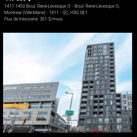
1411-1450 Boul. René-Lévesque O. - Boul. René-Lévesque O.,
Montréal (Ville-Marie) - 1411 - QC, H3G 0E1
Flux de trésorerie: 351 $/mois