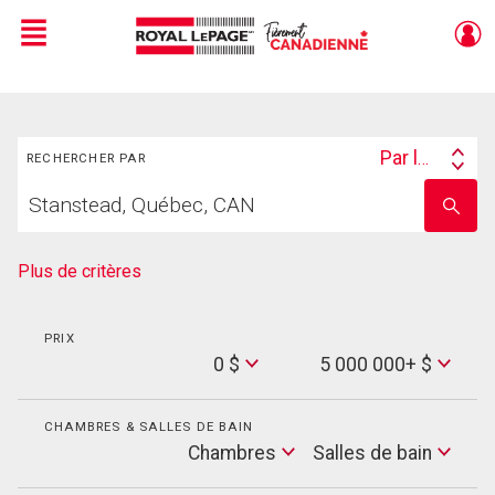
Menu
Live
En Direct
Rechercher
Par lieu
RECHERCHER PAR
Search
Trouvez
By
Entrez
votre
le
foyer
nom
de
Plus de critères
l'école
PRIX
Min
0 $
5 000 000+ $
Price
Max
Price
CHAMBRES & SALLES DE BAIN
Cham
Chambres
Salles de bain
Salles
de