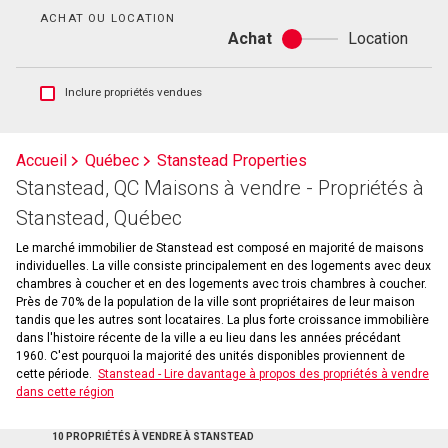
bain
ACHAT OU LOCATION
Achat
Location
Achat
ou
location
Afficher
Inclure propriétés vendues
les
inscriptions
vendues
Accueil
Québec
Stanstead Properties
et
Stanstead, QC Maisons à vendre - Propriétés à
les
historiques
Stanstead, Québec
d'inscriptions
Le marché immobilier de Stanstead est composé en majorité de maisons
individuelles. La ville consiste principalement en des logements avec deux
chambres à coucher et en des logements avec trois chambres à coucher.
Près de 70% de la population de la ville sont propriétaires de leur maison
tandis que les autres sont locataires. La plus forte croissance immobilière
dans l'histoire récente de la ville a eu lieu dans les années précédant
1960. C'est pourquoi la majorité des unités disponibles proviennent de
cette période.
Stanstead - Lire davantage à propos des propriétés à vendre
dans cette région
10 PROPRIÉTÉS À VENDRE À STANSTEAD