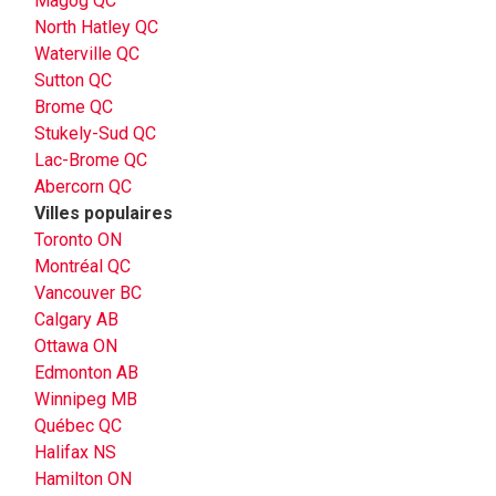
Magog QC
North Hatley QC
Waterville QC
Sutton QC
Brome QC
Stukely-Sud QC
Lac-Brome QC
Abercorn QC
Villes populaires
Toronto ON
Montréal QC
Vancouver BC
Calgary AB
Ottawa ON
Edmonton AB
Winnipeg MB
Québec QC
Halifax NS
Hamilton ON