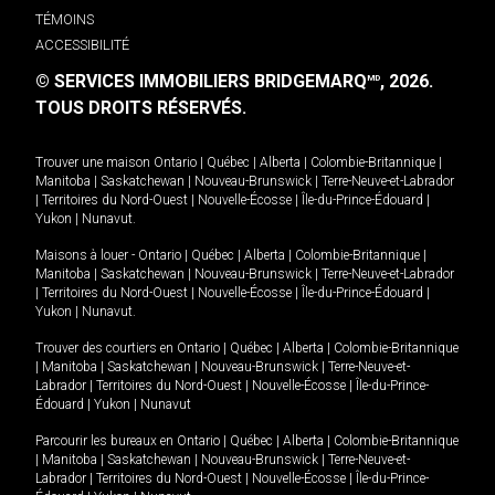
TÉMOINS
ACCESSIBILITÉ
© SERVICES IMMOBILIERS BRIDGEMARQ
, 2026.
MD
TOUS DROITS RÉSERVÉS.
Trouver une maison
Ontario
|
Québec
|
Alberta
|
Colombie-Britannique
|
Manitoba
|
Saskatchewan
|
Nouveau-Brunswick
|
Terre-Neuve-et-Labrador
|
Territoires du Nord-Ouest
|
Nouvelle-Écosse
|
Île-du-Prince-Édouard
|
Yukon
|
Nunavut
.
Maisons à louer -
Ontario
|
Québec
|
Alberta
|
Colombie-Britannique
|
Manitoba
|
Saskatchewan
|
Nouveau-Brunswick
|
Terre-Neuve-et-Labrador
|
Territoires du Nord-Ouest
|
Nouvelle-Écosse
|
Île-du-Prince-Édouard
|
Yukon
|
Nunavut
.
Trouver des courtiers en
Ontario
|
Québec
|
Alberta
|
Colombie-Britannique
|
Manitoba
|
Saskatchewan
|
Nouveau-Brunswick
|
Terre-Neuve-et-
Labrador
|
Territoires du Nord-Ouest
|
Nouvelle-Écosse
|
Île-du-Prince-
Édouard
|
Yukon
|
Nunavut
Parcourir les bureaux en
Ontario
|
Québec
|
Alberta
|
Colombie-Britannique
|
Manitoba
|
Saskatchewan
|
Nouveau-Brunswick
|
Terre-Neuve-et-
Labrador
|
Territoires du Nord-Ouest
|
Nouvelle-Écosse
|
Île-du-Prince-