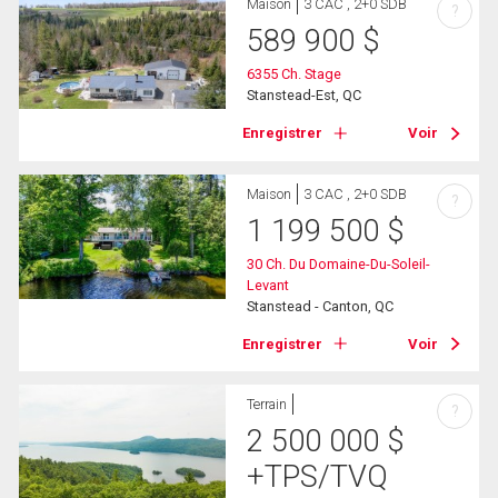
Maison
3 CAC , 2+0 SDB
?
589 900
$
6355 Ch. Stage
Stanstead-Est, QC
Enregistrer
Voir
Maison
3 CAC , 2+0 SDB
?
1 199 500
$
30 Ch. Du Domaine-Du-Soleil-
Levant
Stanstead - Canton, QC
Enregistrer
Voir
Terrain
?
2 500 000
$
+TPS/TVQ