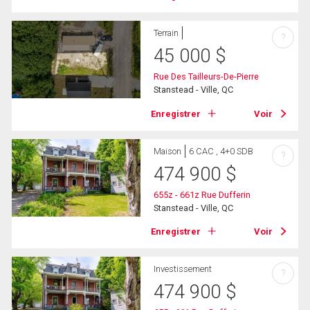
Terrain
?
45 000
$
Rue Des Tailleurs-De-Pierre
Stanstead - Ville, QC
Enregistrer
Voir
Maison
6 CAC , 4+0 SDB
?
474 900
$
655z - 661z Rue Dufferin
Stanstead - Ville, QC
Enregistrer
Voir
Investissement
?
474 900
$