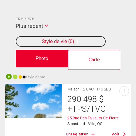
TRIER PAR:
Plus récent
Style de vie
0
Photo
Carte
Style de vie
10
Maison
2 CAC , 1+0 SDB
?
290 498
$
+TPS/TVQ
25 Rue Des Tailleurs-De-Pierre
Stanstead - Ville, QC
Enregistrer
Voir