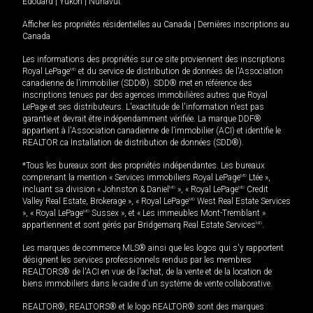
Édouard
|
Yukon
|
Nunavut
Afficher les propriétés résidentielles au Canada
|
Dernières inscriptions au
Canada
Les informations des propriétés sur ce site proviennent des inscriptions
Royal LePage
MD
et du service de distribution de données de l'Association
canadienne de l’immobilier (SDD®). SDD® met en référence des
inscriptions tenues par des agences immobilières autres que Royal
LePage et ses distributeurs. L'exactitude de l'information n'est pas
garantie et devrait être indépendamment vérifiée. La marque DDF®
appartient à l'Association canadienne de l’immobilier (ACI) et identifie le
REALTOR.ca Installation de distribution de données (SDD®).
*Tous les bureaux sont des propriétés indépendantes. Les bureaux
comprenant la mention « Services immobiliers Royal LePage
MD
Ltée »,
incluant sa division « Johnston & Daniel
MD
», « Royal LePage
MD
Credit
Valley Real Estate, Brokerage », « Royal LePage
MD
West Real Estate Services
», « Royal LePage
MD
Sussex », et « Les immeubles Mont-Tremblant »
appartiennent et sont gérés par Bridgemarq Real Estate Services
MD
.
Les marques de commerce MLS® ainsi que les logos qui s'y rapportent
désignent les services professionnels rendus par les membres
REALTORS® de l'ACI en vue de l'achat, de la vente et de la location de
biens immobiliers dans le cadre d'un système de vente collaborative.
REALTOR®, REALTORS® et le logo REALTOR® sont des marques