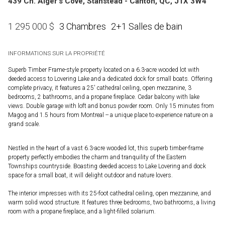
439 Ch. Alger's Cove, Stanstead - Canton, QC, J1X 3W4
3 Chambres
2+1 Salles de bain
1 295 000
$
INFORMATIONS SUR LA PROPRIÉTÉ
Superb Timber Frame-style property located on a 6.3-acre wooded lot with
deeded access to Lovering Lake and a dedicated dock for small boats. Offering
complete privacy, it features a 25' cathedral ceiling, open mezzanine, 3
bedrooms, 2 bathrooms, and a propane fireplace. Cedar balcony with lake
views. Double garage with loft and bonus powder room. Only 15 minutes from
Magog and 1.5 hours from Montreal -- a unique place to experience nature on a
grand scale.
Nestled in the heart of a vast 6.3-acre wooded lot, this superb timber-frame
property perfectly embodies the charm and tranquility of the Eastern
Townships countryside. Boasting deeded access to Lake Lovering and dock
space for a small boat, it will delight outdoor and nature lovers.
The interior impresses with its 25-foot cathedral ceiling, open mezzanine, and
warm solid wood structure. It features three bedrooms, two bathrooms, a living
room with a propane fireplace, and a light-filled solarium.