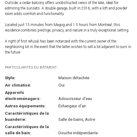
Outside, a cedar balcony offers unobstructed views of the lake, ideal for
admiring the sunsets. A double garage, built in 2016, with a loft and powder
room adds comfort and functionality.
Located just 15 minutes from Magog and 1.5 hours from Montreal, this
residence combines prestige, privacy, and nature in a truly exceptional setting.
A right of first refusal has been notarized with the current owner of the
neighboring lot in the event that the latter wishes to sell a lot adjacent to ours in
the future.
PARTICULARITÉS DU BÂTIMENT :
Style:
Maison détachée
Air climatisé:
Oui
Appareils
électroménagers:
Adoucisseur d'eau
Autres équipements:
Échangeur d'air
Caractéristiques de la
buanderie:
Salle de bains, Autre
Caractéristiques de la
salle de bain:
Douche indépendante