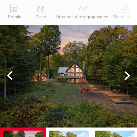
Détails
Carte
Données démographiques
Vue de la r
Previous
Next