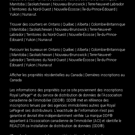
Manitoba
|
Saskatchewan
|
Nouveau-Brunswick
|
Terre-Neuve-et-Labrador
|
Territoires du Nord-Ouest
|
Nouvelle-Écosse
|
Île-du-Prince-Édouard
|
Yukon
|
Nunavut
.
Trouver des courtiers en
Ontario
|
Québec
|
Alberta
|
Colombie-Britannique
|
Manitoba
|
Saskatchewan
|
Nouveau-Brunswick
|
Terre-Neuve-et-
Labrador
|
Territoires du Nord-Ouest
|
Nouvelle-Écosse
|
Île-du-Prince-
Édouard
|
Yukon
|
Nunavut
Parcourir les bureaux en
Ontario
|
Québec
|
Alberta
|
Colombie-Britannique
|
Manitoba
|
Saskatchewan
|
Nouveau-Brunswick
|
Terre-Neuve-et-
Labrador
|
Territoires du Nord-Ouest
|
Nouvelle-Écosse
|
Île-du-Prince-
Édouard
|
Yukon
|
Nunavut
Afficher les propriétés résidentielles au Canada
|
Dernières inscriptions au
Canada
Les informations des propriétés sur ce site proviennent des inscriptions
Royal LePage
MD
et du service de distribution de données de l'Association
canadienne de l’immobilier (SDD®). SDD® met en référence des
inscriptions tenues par des agences immobilières autres que Royal
LePage et ses distributeurs. L'exactitude de l'information n'est pas
garantie et devrait être indépendamment vérifiée. La marque DDF®
appartient à l'Association canadienne de l’immobilier (ACI) et identifie le
REALTOR.ca Installation de distribution de données (SDD®).