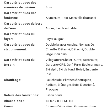
Caractéristiques des
armoires de cuisine:
Bois
Caractéristiques des
fenêtres:
Aluminium, Bois, Manivelle (battant)
Caractéristiques du bord
de l'eau:
Accès, Lac, Navigable
Caractéristiques du
foyer:
Foyer au gaz
Caractéristiques du
Double largeur ou plus, Non pavée,
stationnement:
Chauffé, Détaché, Détaché, Double
largeur ou plus
Caractéristiques du
Villégiature/Chalet, Autre, Autoroute,
terrain:
Garderie/CPE, Golf, Parc, École primaire,
Ski alpin, Ski de fond, Boisé, En pente,
Plat
Chauffage:
Eau chaude, Plinthes électriques,
Radiant, Biénergie, Bois, Électricité,
Propane
Détails des fondations:
Béton coulé
Dimensions :
13.07 x 8.13 METRE
Égout:
Champ d'épuration, Fosse septique,