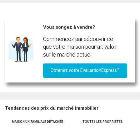
Téléphone
(Optionnel)
En cliquant sur le bouton « soumettre », vous consentez à nos conditions d'utilisation et
Vous songez à vendre?
vous nous fournissez l'autorisation écrite de communiquer avec vous.
Message
Commencez par découvrir ce
que votre maison pourrait valoir
sur le marché actuel.
MC
Obtenez votre ÉvaluationExpress
Tendances des prix du marché immobilier
MAISON UNIFAMILIALE DÉTACHÉE
TOUTES LES PROPRIÉTÉS
En cliquant sur le bouton « soumettre », vous consentez à nos conditions d'utilisation et
vous nous fournissez l'autorisation écrite de communiquer avec vous.