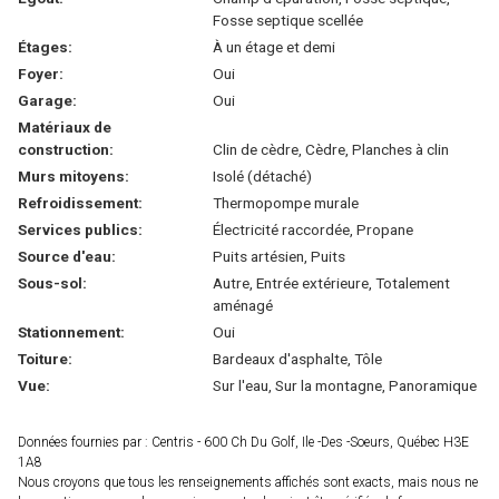
Fosse septique scellée
Étages:
À un étage et demi
Foyer:
Oui
Garage:
Oui
Matériaux de
construction:
Clin de cèdre, Cèdre, Planches à clin
Murs mitoyens:
Isolé (détaché)
Refroidissement:
Thermopompe murale
Services publics:
Électricité raccordée, Propane
Source d'eau:
Puits artésien, Puits
Sous-sol:
Autre, Entrée extérieure, Totalement
aménagé
Stationnement:
Oui
Toiture:
Bardeaux d'asphalte, Tôle
Vue:
Sur l'eau, Sur la montagne, Panoramique
Données fournies par : Centris - 600 Ch Du Golf, Ile -Des -Soeurs, Québec H3E
1A8
Nous croyons que tous les renseignements affichés sont exacts, mais nous ne