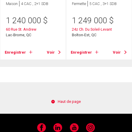
Maison
4 CAC , 2+1 SDB
Fermette
5 CAC , 3+1 SDB
1 240 000
$
1 249 000
$
60 Rue St. Andrew
24z Ch. Du Soleil-Levant
Lac-Brome, QC
Bolton-Est, QC
Enregistrer
Voir
Enregistrer
Voir
Haut de page
Facebook
LinkedIn
YouTube
Instagram