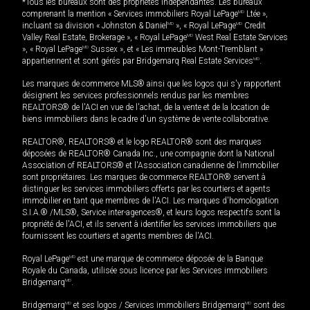
*Tous les bureaux sont des propriétés indépendantes. Les bureaux
comprenant la mention « Services immobiliers Royal LePage
MD
Ltée »,
incluant sa division « Johnston & Daniel
MD
», « Royal LePage
MD
Credit
Valley Real Estate, Brokerage », « Royal LePage
MD
West Real Estate Services
», « Royal LePage
MD
Sussex », et « Les immeubles Mont-Tremblant »
appartiennent et sont gérés par Bridgemarq Real Estate Services
MD
.
Les marques de commerce MLS® ainsi que les logos qui s'y rapportent
désignent les services professionnels rendus par les membres
REALTORS® de l'ACI en vue de l'achat, de la vente et de la location de
biens immobiliers dans le cadre d'un système de vente collaborative.
REALTOR®, REALTORS® et le logo REALTOR® sont des marques
déposées de REALTOR® Canada Inc., une compagnie dont la National
Association of REALTORS® et l'Association canadienne de l’immobilier
sont propriétaires. Les marques de commerce REALTOR® servent à
distinguer les services immobiliers offerts par les courtiers et agents
immobilier en tant que membres de l'ACI. Les marques d'homologation
S.I.A.® /MLS®, Service inter-agences®, et leurs logos respectifs sont la
propriété de l'ACI, et ils servent à identifier les services immobiliers que
fournissent les courtiers et agents membres de l'ACI.
Royal LePage
MD
est une marque de commerce déposée de la Banque
Royale du Canada, utilisée sous licence par les Services immobiliers
Bridgemarq
MD
.
Bridgemarq
MD
et ses logos / Services immobiliers Bridgemarq
MD
sont des