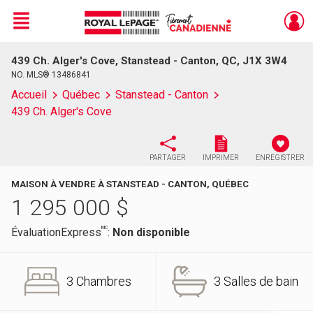
Menu
439 Ch. Alger's Cove, Stanstead - Canton, QC, J1X 3W4
Live
En Direct
NO. MLS® 13486841
Accueil
Québec
Stanstead - Canton
439 Ch. Alger's Cove
PARTAGER
IMPRIMER
ENREGISTRER
MAISON À VENDRE À STANSTEAD - CANTON, QUÉBEC
1 295 000
$
MC
ÉvaluationExpress
:
Non disponible
3 Chambres
3 Salles de bain