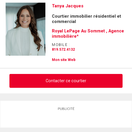
Demander des infos sur cette inscription
Tanya Jacques
Courtier immobilier résidentiel et
Prénom
commercial
et
Nom
Royal LePage Au Sommet , Agence
Courriel
immobilière*
MOBILE :
Téléphone
819.572.4132
(Optionnel)
Mon site Web
Message
Contacter ce courtier
Demander des infos sur cette inscription
PUBLICITÉ
Prénom
et
Nom
Courriel