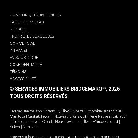
COMMUNIQUEZ AVEC NOUS
SALLE DES MÉDIAS
BLOGUE
PROPRIÉTÉS LUXUEUSES
COMMERCIAL
INTRANET
AVIS JURIDIQUE
CONFIDENTIALITÉ
TÉMOINS
ACCESSIBILITÉ
© SERVICES IMMOBILIERS BRIDGEMARQ
, 2026.
MD
TOUS DROITS RÉSERVÉS.
Trouver une maison
Ontario
|
Québec
|
Alberta
|
Colombie-Britannique
|
Manitoba
|
Saskatchewan
|
Nouveau-Brunswick
|
Terre-Neuve-et-Labrador
|
Territoires du Nord-Ouest
|
Nouvelle-Écosse
|
Île-du-Prince-Édouard
|
Yukon
|
Nunavut
.
Maisons à louer -
Ontario
|
Québec
|
Alberta
|
Colombie-Britannique
|