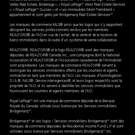
Valley Real Estate, Brokerage », « Royal LePage
MD
West Real Estate Services
», « Royal LePage
MD
Sussex », et « Les immeubles Mont-Tremblant »
appartiennent et sont gérés par Bridgemarq Real Estate Services
MD
.
Les marques de commerce MLS® ainsi que les logos qui s'y rapportent
désignent les services professionnels rendus par les membres
REALTORS® de l'ACI en vue de l'achat, de la vente et de la location de
biens immobiliers dans le cadre d'un système de vente collaborative.
REALTOR®, REALTORS® et le logo REALTOR® sont des marques
déposées de REALTOR® Canada Inc., une compagnie dont la National
Association of REALTORS® et l'Association canadienne de l’immobilier
sont propriétaires. Les marques de commerce REALTOR® servent à
distinguer les services immobiliers offerts par les courtiers et agents
immobilier en tant que membres de l'ACI. Les marques d'homologation
S.I.A.® /MLS®, Service inter-agences®, et leurs logos respectifs sont la
propriété de l'ACI, et ils servent à identifier les services immobiliers que
fournissent les courtiers et agents membres de l'ACI.
Royal LePage
MD
est une marque de commerce déposée de la Banque
Royale du Canada, utilisée sous licence par les Services immobiliers
Bridgemarq
MD
.
Bridgemarq
MD
et ses logos / Services immobiliers Bridgemarq
MD
sont des
marques de commerce déposées de Residential Income Fund L.P. et sont
utilisées sous licence par Services immobiliers Bridgemarq
MD
Inc.