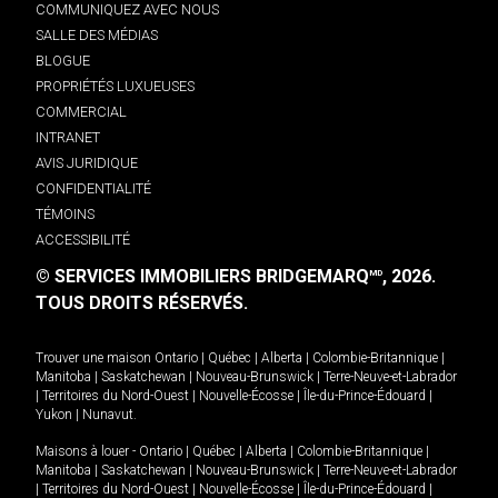
COMMUNIQUEZ AVEC NOUS
SALLE DES MÉDIAS
BLOGUE
PROPRIÉTÉS LUXUEUSES
COMMERCIAL
INTRANET
AVIS JURIDIQUE
CONFIDENTIALITÉ
TÉMOINS
ACCESSIBILITÉ
© SERVICES IMMOBILIERS BRIDGEMARQ
, 2026.
MD
TOUS DROITS RÉSERVÉS.
Trouver une maison
Ontario
|
Québec
|
Alberta
|
Colombie-Britannique
|
Manitoba
|
Saskatchewan
|
Nouveau-Brunswick
|
Terre-Neuve-et-Labrador
|
Territoires du Nord-Ouest
|
Nouvelle-Écosse
|
Île-du-Prince-Édouard
|
Yukon
|
Nunavut
.
Maisons à louer -
Ontario
|
Québec
|
Alberta
|
Colombie-Britannique
|
Manitoba
|
Saskatchewan
|
Nouveau-Brunswick
|
Terre-Neuve-et-Labrador
|
Territoires du Nord-Ouest
|
Nouvelle-Écosse
|
Île-du-Prince-Édouard
|