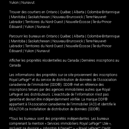
Yukon
|
Nunavut
.
Trouver des courtiers en
Ontario
|
Québec
|
Alberta
|
Colombie-Britannique
|
Manitoba
|
Saskatchewan
|
Nouveau-Brunswick
|
Terre-Neuve-et-
Labrador
|
Territoires du Nord-Ouest
|
Nouvelle-Écosse
|
Île-du-Prince-
Édouard
|
Yukon
|
Nunavut
Parcourir les bureaux en
Ontario
|
Québec
|
Alberta
|
Colombie-Britannique
|
Manitoba
|
Saskatchewan
|
Nouveau-Brunswick
|
Terre-Neuve-et-
Labrador
|
Territoires du Nord-Ouest
|
Nouvelle-Écosse
|
Île-du-Prince-
Édouard
|
Yukon
|
Nunavut
Afficher les propriétés résidentielles au Canada
|
Dernières inscriptions au
Canada
Les informations des propriétés sur ce site proviennent des inscriptions
Royal LePage
MD
et du service de distribution de données de l'Association
canadienne de l’immobilier (SDD®). SDD® met en référence des
inscriptions tenues par des agences immobilières autres que Royal
LePage et ses distributeurs. L'exactitude de l'information n'est pas
garantie et devrait être indépendamment vérifiée. La marque DDF®
appartient à l'Association canadienne de l’immobilier (ACI) et identifie le
REALTOR.ca Installation de distribution de données (SDD®).
*Tous les bureaux sont des propriétés indépendantes. Les bureaux
comprenant la mention « Services immobiliers Royal LePage
MD
Ltée »,
incluant sa division « Johnston & Daniel
MD
», « Royal LePage
MD
Credit