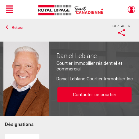
Menu
PARTAGER
Retour
Live
En Direct
Daniel Leblanc
Courtier immobilier résidentiel et
commercial
Daniel Leblanc Courtier Immobilier Inc.
Contacter ce courtier
Désignations
Contacter ce courtier