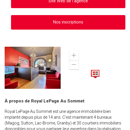
Site Web de l'agence
Nos inscriptions
Zoom
in
Zoom
out
À propos de Royal LePage Au Sommet
Royal LePage Au Sommet est une agence immobilière bien
implanté depuis plus de 14 ans. C’est maintenant 4 bureaux
(Magog, Sutton, Lac-Brome, Granby) et 30 courtiers immobiliers
disponibles pour vous partager leur expertise dans la réalisation