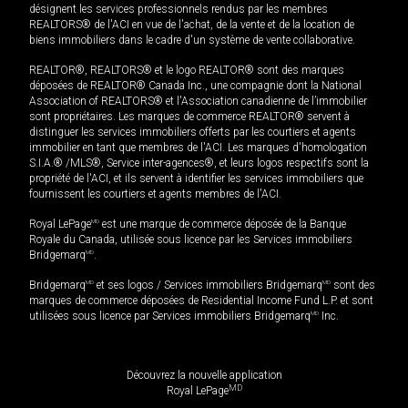
désignent les services professionnels rendus par les membres
REALTORS® de l'ACI en vue de l'achat, de la vente et de la location de
biens immobiliers dans le cadre d'un système de vente collaborative.
REALTOR®, REALTORS® et le logo REALTOR® sont des marques
déposées de REALTOR® Canada Inc., une compagnie dont la National
Association of REALTORS® et l'Association canadienne de l’immobilier
sont propriétaires. Les marques de commerce REALTOR® servent à
distinguer les services immobiliers offerts par les courtiers et agents
immobilier en tant que membres de l'ACI. Les marques d'homologation
S.I.A.® /MLS®, Service inter-agences®, et leurs logos respectifs sont la
propriété de l'ACI, et ils servent à identifier les services immobiliers que
fournissent les courtiers et agents membres de l'ACI.
Royal LePage
MD
est une marque de commerce déposée de la Banque
Royale du Canada, utilisée sous licence par les Services immobiliers
Bridgemarq
MD
.
Bridgemarq
MD
et ses logos / Services immobiliers Bridgemarq
MD
sont des
marques de commerce déposées de Residential Income Fund L.P. et sont
utilisées sous licence par Services immobiliers Bridgemarq
MD
Inc.
Découvrez la nouvelle application
MD
Royal LePage