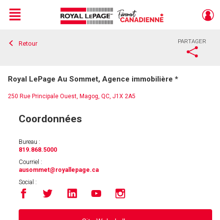
Menu
PARTAGER
Retour
Live
En Direct
Royal LePage Au Sommet, Agence immobilière *
250 Rue Principale Ouest, Magog, QC, J1X 2A5
Coordonnées
Bureau :
819.868.5000
Courriel :
ausommet
@royallepage.ca
Social :