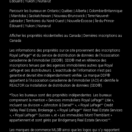
Édouard
|
Yukon
|
Nunavut
Parcourir les bureaux en
Ontario
|
Québec
|
Alberta
|
Colombie-Britannique
|
Manitoba
|
Saskatchewan
|
Nouveau-Brunswick
|
Terre-Neuve-et-
Labrador
|
Territoires du Nord-Ouest
|
Nouvelle-Écosse
|
Île-du-Prince-
Édouard
|
Yukon
|
Nunavut
Afficher les propriétés résidentielles au Canada
|
Dernières inscriptions au
Canada
Les informations des propriétés sur ce site proviennent des inscriptions
Royal LePage
MD
et du service de distribution de données de l'Association
canadienne de l’immobilier (SDD®). SDD® met en référence des
inscriptions tenues par des agences immobilières autres que Royal
LePage et ses distributeurs. L'exactitude de l'information n'est pas
garantie et devrait être indépendamment vérifiée. La marque DDF®
appartient à l'Association canadienne de l’immobilier (ACI) et identifie le
REALTOR.ca Installation de distribution de données (SDD®).
*Tous les bureaux sont des propriétés indépendantes. Les bureaux
comprenant la mention « Services immobiliers Royal LePage
MD
Ltée »,
incluant sa division « Johnston & Daniel
MD
», « Royal LePage
MD
Credit
Valley Real Estate, Brokerage », « Royal LePage
MD
West Real Estate Services
», « Royal LePage
MD
Sussex », et « Les immeubles Mont-Tremblant »
appartiennent et sont gérés par Bridgemarq Real Estate Services
MD
.
Les marques de commerce MLS® ainsi que les logos qui s'y rapportent