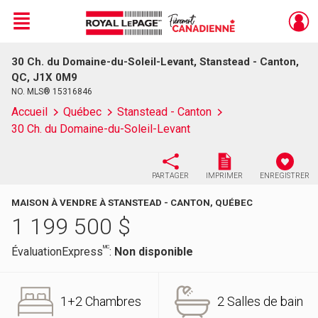
Menu
30 Ch. du Domaine-du-Soleil-Levant, Stanstead - Canton,
Live
En Direct
QC, J1X 0M9
NO. MLS® 15316846
Accueil
Québec
Stanstead - Canton
30 Ch. du Domaine-du-Soleil-Levant
PARTAGER
IMPRIMER
ENREGISTRER
MAISON À VENDRE À STANSTEAD - CANTON, QUÉBEC
1 199 500
$
MC
ÉvaluationExpress
:
Non disponible
1+2 Chambres
2 Salles de bain