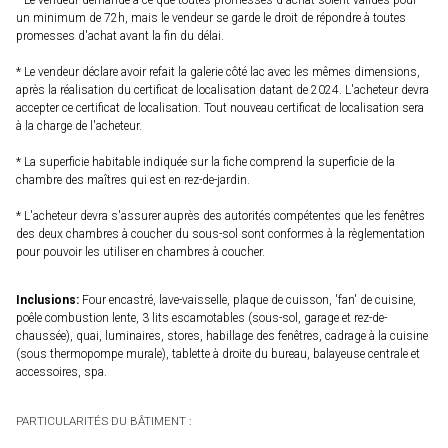
* Le vendeur demande à ce que toutes promesses d'achat soient valides pour
un minimum de 72h, mais le vendeur se garde le droit de répondre à toutes
promesses d'achat avant la fin du délai.
* Le vendeur déclare avoir refait la galerie côté lac avec les mêmes dimensions,
après la réalisation du certificat de localisation datant de 2024. L'acheteur devra
accepter ce certificat de localisation. Tout nouveau certificat de localisation sera
à la charge de l'acheteur.
* La superficie habitable indiquée sur la fiche comprend la superficie de la
chambre des maîtres qui est en rez-de-jardin.
* L'acheteur devra s'assurer auprès des autorités compétentes que les fenêtres
des deux chambres à coucher du sous-sol sont conformes à la règlementation
pour pouvoir les utiliser en chambres à coucher.
Inclusions:
Four encastré, lave-vaisselle, plaque de cuisson, 'fan' de cuisine,
poêle combustion lente, 3 lits escamotables (sous-sol, garage et rez-de-
chaussée), quai, luminaires, stores, habillage des fenêtres, cadrage à la cuisine
(sous thermopompe murale), tablette à droite du bureau, balayeuse centrale et
accessoires, spa.
PARTICULARITÉS DU BÂTIMENT :