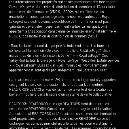
Les informations des propriétés sur ce site proviennent des inscriptions
Royal LePage
MD
et du service de distribution de données de l'Association
canadienne de l’immobilier (SDD®). SDD® met en référence des
inscriptions tenues par des agences immobilières autres que Royal
LePage et ses distributeurs. L'exactitude de l'information n'est pas
garantie et devrait être indépendamment vérifiée. La marque DDF®
appartient à l'Association canadienne de l’immobilier (ACI) et identifie le
REALTOR.ca Installation de distribution de données (SDD®).
*Tous les bureaux sont des propriétés indépendantes. Les bureaux
comprenant la mention « Services immobiliers Royal LePage
MD
Ltée »,
incluant sa division « Johnston & Daniel
MD
», « Royal LePage
MD
Credit
Valley Real Estate, Brokerage », « Royal LePage
MD
West Real Estate Services
», « Royal LePage
MD
Sussex », et « Les immeubles Mont-Tremblant »
appartiennent et sont gérés par Bridgemarq Real Estate Services
MD
.
Les marques de commerce MLS® ainsi que les logos qui s'y rapportent
désignent les services professionnels rendus par les membres
REALTORS® de l'ACI en vue de l'achat, de la vente et de la location de
biens immobiliers dans le cadre d'un système de vente collaborative.
REALTOR®, REALTORS® et le logo REALTOR® sont des marques
déposées de REALTOR® Canada Inc., une compagnie dont la National
Association of REALTORS® et l'Association canadienne de l’immobilier
sont propriétaires. Les marques de commerce REALTOR® servent à
distinguer les services immobiliers offerts par les courtiers et agents
immobilier en tant que membres de l'ACI. Les marques d'homologation