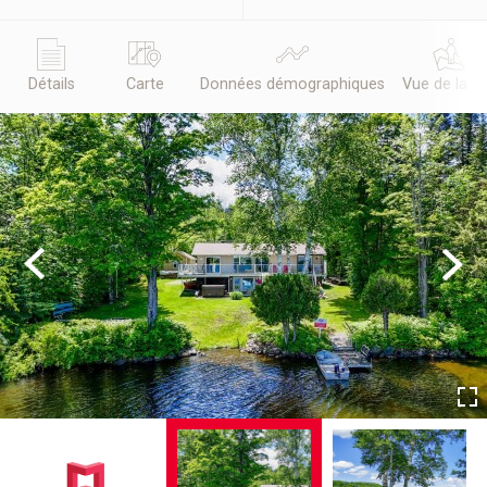
Détails
Carte
Données démographiques
Vue de la r
Previous
Next