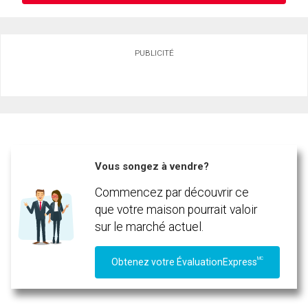
Demander des infos sur cette inscription
PUBLICITÉ
Prénom
et
Nom
En cliquant sur le bouton « soumettre », vous consentez à nos conditions d'utilisation et
Courriel
vous nous fournissez l'autorisation écrite de communiquer avec vous.
Téléphone
(Optionnel)
Vous songez à vendre?
Message
Commencez par découvrir ce
que votre maison pourrait valoir
sur le marché actuel.
MC
Obtenez votre ÉvaluationExpress