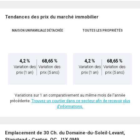
Tendances des prix du marché immobilier
MAISON UNIFAMILIALE DÉTACHÉE
TOUTES LES PROPRIÉTÉS
En cliquant sur le bouton « soumettre », vous consentez à nos conditions d'utilisation et
vous nous fournissez l'autorisation écrite de communiquer avec vous.
4,2 %
68,65 %
4,2 %
68,65 %
Variation des
Variation des
Variation des
Variation des
prix
(1 an)
prix
(5 ans)
prix
(1 an)
prix
(5 ans)
Variations sur 1 an comparativement au même mois de l'année
précédente.
Trouvez un courtier dans ce secteur afin de recevoir plus
d'informations.
Emplacement de 30 Ch. du Domaine-du-Soleil-Levant,
Stanstead - Canton, QC, J1X 0M9