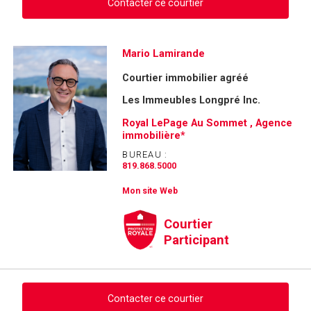
Contacter ce courtier
Demander des infos sur cette inscription
Mario Lamirande
Courtier immobilier agréé
Prénom
et
Les Immeubles Longpré Inc.
Nom
Courriel
Royal LePage Au Sommet , Agence
immobilière*
Téléphone
BUREAU :
(Optionnel)
819.868.5000
Message
Mon site Web
Courtier
Participant
Contacter ce courtier