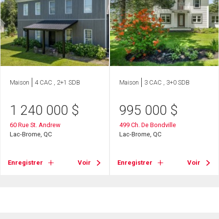
Maison
4 CAC , 2+1 SDB
Maison
3 CAC , 3+0 SDB
1 240 000
$
995 000
$
60 Rue St. Andrew
499 Ch. De Bondville
Lac-Brome, QC
Lac-Brome, QC
Enregistrer
Voir
Enregistrer
Voir