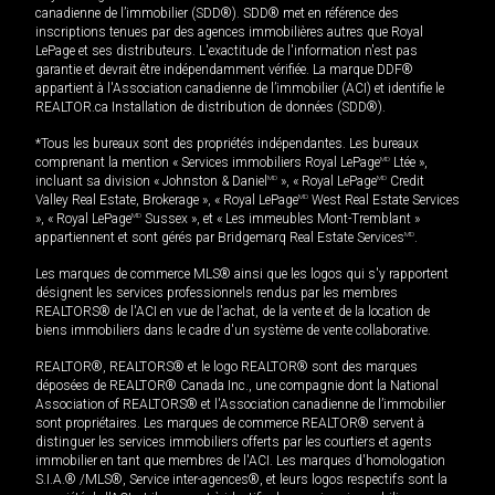
canadienne de l’immobilier (SDD®). SDD® met en référence des
inscriptions tenues par des agences immobilières autres que Royal
LePage et ses distributeurs. L'exactitude de l'information n'est pas
garantie et devrait être indépendamment vérifiée. La marque DDF®
appartient à l'Association canadienne de l’immobilier (ACI) et identifie le
REALTOR.ca Installation de distribution de données (SDD®).
*Tous les bureaux sont des propriétés indépendantes. Les bureaux
comprenant la mention « Services immobiliers Royal LePage
MD
Ltée »,
incluant sa division « Johnston & Daniel
MD
», « Royal LePage
MD
Credit
Valley Real Estate, Brokerage », « Royal LePage
MD
West Real Estate Services
», « Royal LePage
MD
Sussex », et « Les immeubles Mont-Tremblant »
appartiennent et sont gérés par Bridgemarq Real Estate Services
MD
.
Les marques de commerce MLS® ainsi que les logos qui s'y rapportent
désignent les services professionnels rendus par les membres
REALTORS® de l'ACI en vue de l'achat, de la vente et de la location de
biens immobiliers dans le cadre d'un système de vente collaborative.
REALTOR®, REALTORS® et le logo REALTOR® sont des marques
déposées de REALTOR® Canada Inc., une compagnie dont la National
Association of REALTORS® et l'Association canadienne de l’immobilier
sont propriétaires. Les marques de commerce REALTOR® servent à
distinguer les services immobiliers offerts par les courtiers et agents
immobilier en tant que membres de l'ACI. Les marques d'homologation
S.I.A.® /MLS®, Service inter-agences®, et leurs logos respectifs sont la