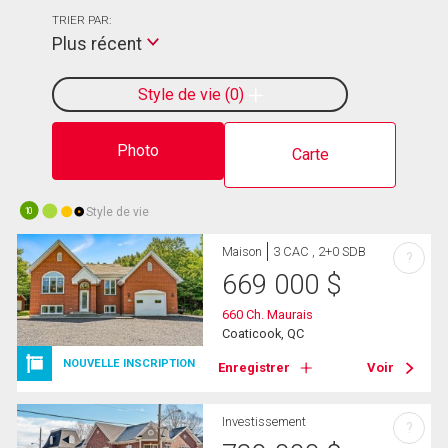
TRIER PAR:
Plus récent
Style de vie
0
Photo
Carte
Style de vie
10
Maison
3 CAC , 2+0 SDB
?
669 000
$
660 Ch. Maurais
Coaticook, QC
NOUVELLE INSCRIPTION
Enregistrer
Voir
Investissement
?