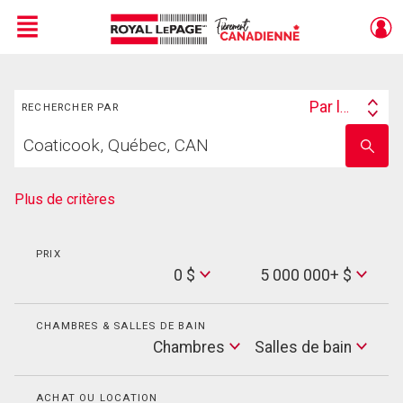
Menu
Rechercher
Live
En Direct
Par lieu
RECHERCHER PAR
Search
Trouvez
By
Entrez
votre
le
foyer
nom
de
Plus de critères
l'école
PRIX
Min
0 $
5 000 000+ $
Price
Max
Price
CHAMBRES & SALLES DE BAIN
Cham
Chambres
Salles de bain
Salles
de
bain
ACHAT OU LOCATION