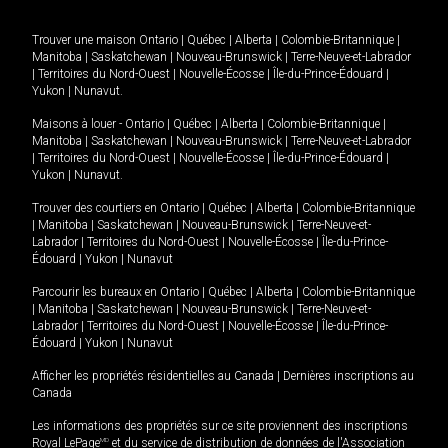
Trouver une maison
Ontario
|
Québec
|
Alberta
|
Colombie-Britannique
|
Manitoba
|
Saskatchewan
|
Nouveau-Brunswick
|
Terre-Neuve-et-Labrador
|
Territoires du Nord-Ouest
|
Nouvelle-Écosse
|
Île-du-Prince-Édouard
|
Yukon
|
Nunavut
.
Maisons à louer -
Ontario
|
Québec
|
Alberta
|
Colombie-Britannique
|
Manitoba
|
Saskatchewan
|
Nouveau-Brunswick
|
Terre-Neuve-et-Labrador
|
Territoires du Nord-Ouest
|
Nouvelle-Écosse
|
Île-du-Prince-Édouard
|
Yukon
|
Nunavut
.
Trouver des courtiers en
Ontario
|
Québec
|
Alberta
|
Colombie-Britannique
|
Manitoba
|
Saskatchewan
|
Nouveau-Brunswick
|
Terre-Neuve-et-
Labrador
|
Territoires du Nord-Ouest
|
Nouvelle-Écosse
|
Île-du-Prince-
Édouard
|
Yukon
|
Nunavut
Parcourir les bureaux en
Ontario
|
Québec
|
Alberta
|
Colombie-Britannique
|
Manitoba
|
Saskatchewan
|
Nouveau-Brunswick
|
Terre-Neuve-et-
Labrador
|
Territoires du Nord-Ouest
|
Nouvelle-Écosse
|
Île-du-Prince-
Édouard
|
Yukon
|
Nunavut
Afficher les propriétés résidentielles au Canada
|
Dernières inscriptions au
Canada
Les informations des propriétés sur ce site proviennent des inscriptions
Royal LePage
MD
et du service de distribution de données de l'Association