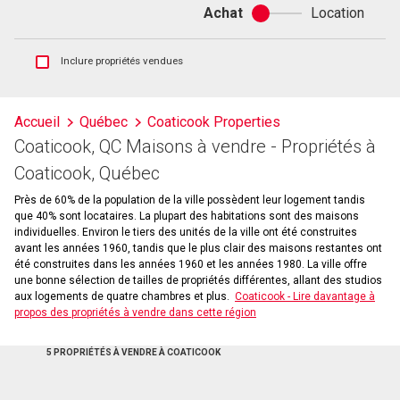
Achat
Location
Achat
ou
location
Afficher
Inclure propriétés vendues
les
inscriptions
vendues
Accueil
Québec
Coaticook Properties
et
Coaticook, QC Maisons à vendre - Propriétés à
les
historiques
Coaticook, Québec
d'inscriptions
Près de 60% de la population de la ville possèdent leur logement tandis
que 40% sont locataires. La plupart des habitations sont des maisons
individuelles. Environ le tiers des unités de la ville ont été construites
avant les années 1960, tandis que le plus clair des maisons restantes ont
été construites dans les années 1960 et les années 1980. La ville offre
une bonne sélection de tailles de propriétés différentes, allant des studios
aux logements de quatre chambres et plus.
Coaticook - Lire davantage à
propos des propriétés à vendre dans cette région
5 PROPRIÉTÉS À VENDRE À COATICOOK