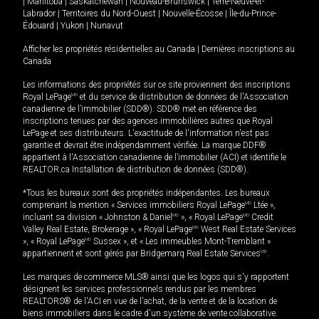
|
Manitoba
|
Saskatchewan
|
Nouveau-Brunswick
|
Terre-Neuve-et-
Labrador
|
Territoires du Nord-Ouest
|
Nouvelle-Écosse
|
Île-du-Prince-
Édouard
|
Yukon
|
Nunavut
Afficher les propriétés résidentielles au Canada
|
Dernières inscriptions au
Canada
Les informations des propriétés sur ce site proviennent des inscriptions
Royal LePage
MD
et du service de distribution de données de l'Association
canadienne de l’immobilier (SDD®). SDD® met en référence des
inscriptions tenues par des agences immobilières autres que Royal
LePage et ses distributeurs. L'exactitude de l'information n'est pas
garantie et devrait être indépendamment vérifiée. La marque DDF®
appartient à l'Association canadienne de l’immobilier (ACI) et identifie le
REALTOR.ca Installation de distribution de données (SDD®).
*Tous les bureaux sont des propriétés indépendantes. Les bureaux
comprenant la mention « Services immobiliers Royal LePage
MD
Ltée »,
incluant sa division « Johnston & Daniel
MD
», « Royal LePage
MD
Credit
Valley Real Estate, Brokerage », « Royal LePage
MD
West Real Estate Services
», « Royal LePage
MD
Sussex », et « Les immeubles Mont-Tremblant »
appartiennent et sont gérés par Bridgemarq Real Estate Services
MD
.
Les marques de commerce MLS® ainsi que les logos qui s'y rapportent
désignent les services professionnels rendus par les membres
REALTORS® de l'ACI en vue de l'achat, de la vente et de la location de
biens immobiliers dans le cadre d'un système de vente collaborative.