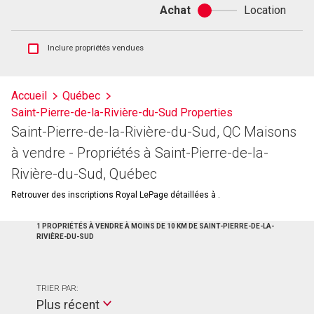
Achat
Location
Achat
ou
location
Afficher
Inclure propriétés vendues
les
inscriptions
vendues
Accueil
Québec
et
Saint-Pierre-de-la-Rivière-du-Sud Properties
les
historiques
Saint-Pierre-de-la-Rivière-du-Sud, QC Maisons
d'inscriptions
à vendre - Propriétés à Saint-Pierre-de-la-
Rivière-du-Sud, Québec
Retrouver des inscriptions Royal LePage détaillées à .
1 PROPRIÉTÉS À VENDRE À MOINS DE 10 KM DE SAINT-PIERRE-DE-LA-
RIVIÈRE-DU-SUD
TRIER PAR:
Plus récent