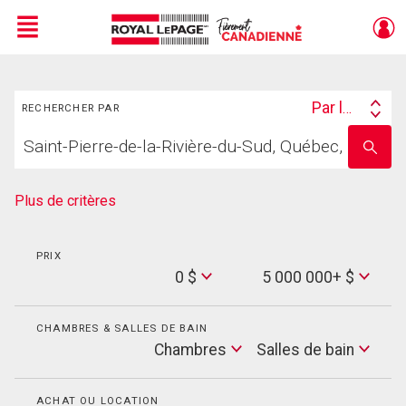
Menu
Rechercher
Live
En Direct
Par lieu
RECHERCHER PAR
Search
Trouvez
By
Entrez
votre
le
foyer
nom
de
Plus de critères
l'école
PRIX
Min
0 $
5 000 000+ $
Price
Max
Price
CHAMBRES & SALLES DE BAIN
Cham
Chambres
Salles de bain
Salles
de
bain
ACHAT OU LOCATION