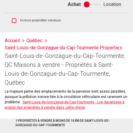
Achat
Location
Achat
ou
location
Afficher
Inclure propriétés vendues
les
inscriptions
vendues
Accueil
Québec
et
Saint-Louis-de-Gonzague-du-Cap-Tourmente Properties
les
historiques
Saint-Louis-de-Gonzague-du-Cap-Tourmente,
d'inscriptions
QC Maisons à vendre - Propriétés à Saint-
Louis-de-Gonzague-du-Cap-Tourmente,
Québec
La majeure partie des emplacements de la paroisse sont assez paisibles,
puisque la pollution sonore liée à la circulation véhiculaire est rarement un
problème.
Saint-Louis-de-Gonzague-du-Cap-Tourmente - Lire davantage à
propos des propriétés à vendre dans cette région
1 PROPRIÉTÉS À VENDRE À MOINS DE 10 KM DE SAINT-LOUIS-DE-
GONZAGUE-DU-CAP-TOURMENTE