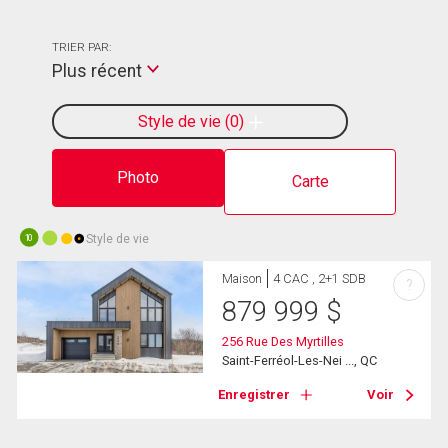
TRIER PAR:
Plus récent
Style de vie
0
Photo
Carte
Style de vie
10
Maison
4 CAC , 2+1 SDB
?
879 999
$
256 Rue Des Myrtilles
Saint-Ferréol-Les-Nei ..., QC
Enregistrer
Voir