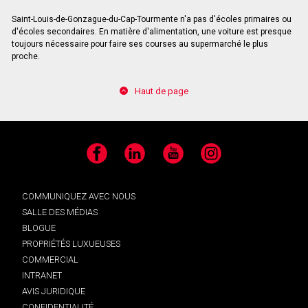
Saint-Louis-de-Gonzague-du-Cap-Tourmente n'a pas d'écoles primaires ou
d'écoles secondaires. En matière d'alimentation, une voiture est presque
toujours nécessaire pour faire ses courses au supermarché le plus
proche.
Haut de page
Facebook
LinkedIn
YouTube
Instagram
COMMUNIQUEZ AVEC NOUS
SALLE DES MÉDIAS
BLOGUE
PROPRIÉTÉS LUXUEUSES
COMMERCIAL
INTRANET
AVIS JURIDIQUE
CONFIDENTIALITÉ