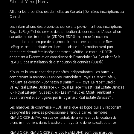
Édouard
|
Yukon
|
Nunavut
Afficher les propriétés résidentielles au Canada
|
Dernières inscriptions au
Canada
Les informations des propriétés sur ce site proviennent des inscriptions
Royal LePage
MD
et du service de distribution de données de l'Association
canadienne de l’immobilier (SDD®). SDD® met en référence des
inscriptions tenues par des agences immobilières autres que Royal
LePage et ses distributeurs. L'exactitude de l'information n'est pas
garantie et devrait être indépendamment vérifiée. La marque DDF®
appartient à l'Association canadienne de l’immobilier (ACI) et identifie le
REALTOR.ca Installation de distribution de données (SDD®).
*Tous les bureaux sont des propriétés indépendantes. Les bureaux
comprenant la mention « Services immobiliers Royal LePage
MD
Ltée »,
incluant sa division « Johnston & Daniel
MD
», « Royal LePage
MD
Credit
Valley Real Estate, Brokerage », « Royal LePage
MD
West Real Estate Services
», « Royal LePage
MD
Sussex », et « Les immeubles Mont-Tremblant »
appartiennent et sont gérés par Bridgemarq Real Estate Services
MD
.
Les marques de commerce MLS® ainsi que les logos qui s'y rapportent
désignent les services professionnels rendus par les membres
REALTORS® de l'ACI en vue de l'achat, de la vente et de la location de
biens immobiliers dans le cadre d'un système de vente collaborative.
REALTOR®, REALTORS® et le logo REALTOR® sont des marques