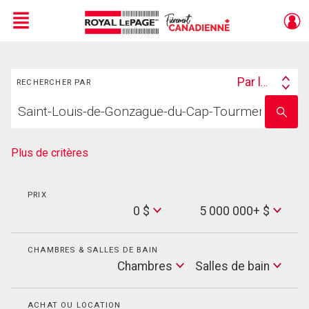
Menu
Rechercher
Live
En Direct
Par lieu
RECHERCHER PAR
Search
Trouvez
By
Entrez
votre
le
foyer
nom
de
Plus de critères
l'école
PRIX
Min
0 $
5 000 000+ $
Price
Max
Price
CHAMBRES & SALLES DE BAIN
Cham
Chambres
Salles de bain
Salles
de
bain
ACHAT OU LOCATION