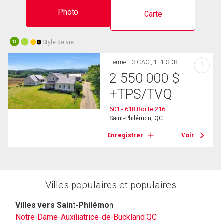
Photo
Carte
Style de vie
10
Ferme
3 CAC , 1+1 SDB
?
2 550 000
$
+TPS/TVQ
601 - 618 Route 216
Saint-Philémon, QC
Enregistrer
Voir
Villes populaires et populaires
Villes vers Saint-Philémon
Notre-Dame-Auxiliatrice-de-Buckland QC