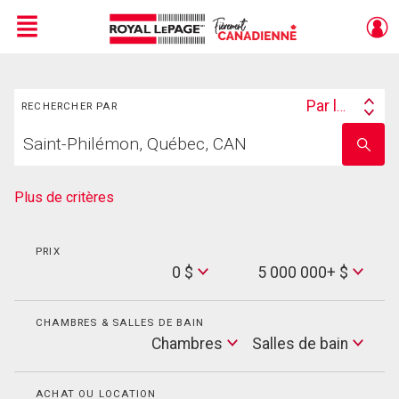
Menu
Rechercher
Live
En Direct
Par lieu
RECHERCHER PAR
Search
Trouvez
By
Entrez
votre
le
foyer
nom
de
Plus de critères
l'école
PRIX
Min
0 $
5 000 000+ $
Price
Max
Price
CHAMBRES & SALLES DE BAIN
Cham
Chambres
Salles de bain
Salles
de
bain
ACHAT OU LOCATION