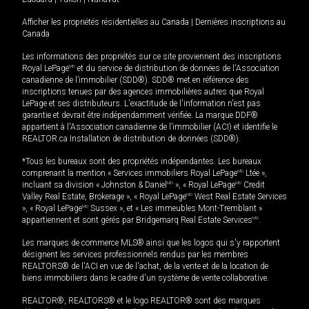
Afficher les propriétés résidentielles au Canada
|
Dernières inscriptions au
Canada
Les informations des propriétés sur ce site proviennent des inscriptions
Royal LePage
MD
et du service de distribution de données de l'Association
canadienne de l’immobilier (SDD®). SDD® met en référence des
inscriptions tenues par des agences immobilières autres que Royal
LePage et ses distributeurs. L'exactitude de l'information n'est pas
garantie et devrait être indépendamment vérifiée. La marque DDF®
appartient à l'Association canadienne de l’immobilier (ACI) et identifie le
REALTOR.ca Installation de distribution de données (SDD®).
*Tous les bureaux sont des propriétés indépendantes. Les bureaux
comprenant la mention « Services immobiliers Royal LePage
MD
Ltée »,
incluant sa division « Johnston & Daniel
MD
», « Royal LePage
MD
Credit
Valley Real Estate, Brokerage », « Royal LePage
MD
West Real Estate Services
», « Royal LePage
MD
Sussex », et « Les immeubles Mont-Tremblant »
appartiennent et sont gérés par Bridgemarq Real Estate Services
MD
.
Les marques de commerce MLS® ainsi que les logos qui s'y rapportent
désignent les services professionnels rendus par les membres
REALTORS® de l'ACI en vue de l'achat, de la vente et de la location de
biens immobiliers dans le cadre d'un système de vente collaborative.
REALTOR®, REALTORS® et le logo REALTOR® sont des marques