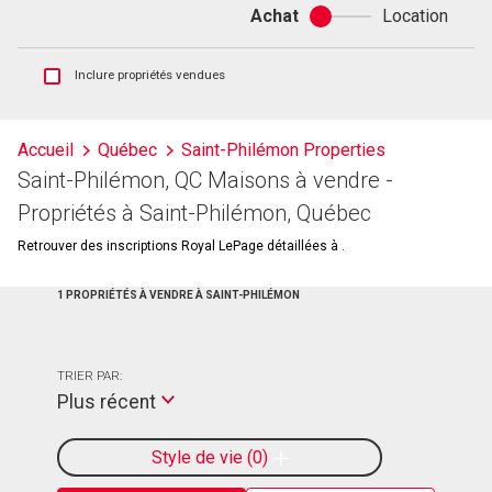
Achat
Location
Achat
ou
location
Afficher
Inclure propriétés vendues
les
inscriptions
vendues
Accueil
Québec
Saint-Philémon Properties
et
Saint-Philémon, QC Maisons à vendre -
les
historiques
Propriétés à Saint-Philémon, Québec
d'inscriptions
Retrouver des inscriptions Royal LePage détaillées à .
1 PROPRIÉTÉS À VENDRE À SAINT-PHILÉMON
TRIER PAR:
Plus récent
Style de vie
0