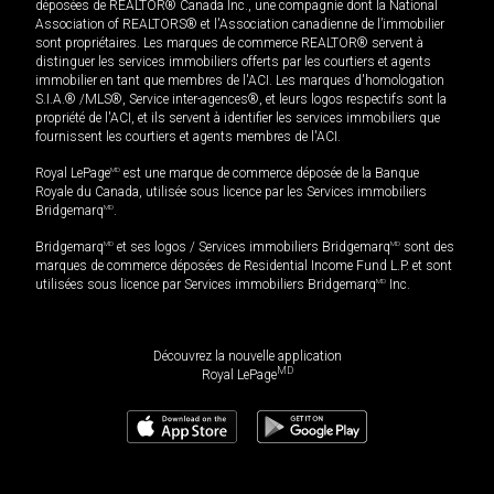
déposées de REALTOR® Canada Inc., une compagnie dont la National
Association of REALTORS® et l'Association canadienne de l’immobilier
sont propriétaires. Les marques de commerce REALTOR® servent à
distinguer les services immobiliers offerts par les courtiers et agents
immobilier en tant que membres de l'ACI. Les marques d'homologation
S.I.A.® /MLS®, Service inter-agences®, et leurs logos respectifs sont la
propriété de l'ACI, et ils servent à identifier les services immobiliers que
fournissent les courtiers et agents membres de l'ACI.
Royal LePage
MD
est une marque de commerce déposée de la Banque
Royale du Canada, utilisée sous licence par les Services immobiliers
Bridgemarq
MD
.
Bridgemarq
MD
et ses logos / Services immobiliers Bridgemarq
MD
sont des
marques de commerce déposées de Residential Income Fund L.P. et sont
utilisées sous licence par Services immobiliers Bridgemarq
MD
Inc.
Découvrez la nouvelle application
MD
Royal LePage