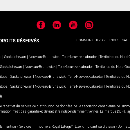
Facebook
LinkedIn
YouTube
Instagram
ROITS RÉSERVÉS.
COMMUNIQUEZ AVEC NOUS
SALL
a
|
Saskatchewan
|
Nouveau-Brunswick
|
Terre-Neuve-et-Labrador
|
Territoires du Nord
Saskatchewan
|
Nouveau-Brunswick
|
Terre-Neuve-et-Labrador
|
Territoires du Nord-Ou
itoba
|
Saskatchewan
|
Nouveau-Brunswick
|
Terre-Neuve-et-Labrador
|
Territoires du 
itoba
|
Saskatchewan
|
Nouveau-Brunswick
|
Terre-Neuve-et-Labrador
|
Territoires du 
da
LePage
MD
et du service de distribution de données de l'Association canadienne de l’im
rmation n'est pas garantie et devrait être indépendamment vérifiée. La marque DDF® appa
la mention « Services immobiliers Royal LePage
MD
Ltée », incluant sa division « Johnst