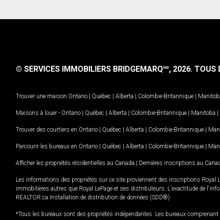
© SERVICES IMMOBILIERS BRIDGEMARQ
, 2026.
TOUS D
MD
Trouver une maison
Ontario
|
Québec
|
Alberta
|
Colombie-Britannique
|
Manitob
Maisons à louer -
Ontario
|
Québec
|
Alberta
|
Colombie-Britannique
|
Manitoba
|
Trouver des courtiers en
Ontario
|
Québec
|
Alberta
|
Colombie-Britannique
|
Man
Parcourir les bureaux en
Ontario
|
Québec
|
Alberta
|
Colombie-Britannique
|
Man
Afficher les propriétés résidentielles au Canada
|
Dernières inscriptions au Cana
Les informations des propriétés sur ce site proviennent des inscriptions Royal 
immobilières autres que Royal LePage et ses distributeurs. L'exactitude de l'info
REALTOR.ca Installation de distribution de données (SDD®).
*Tous les bureaux sont des propriétés indépendantes. Les bureaux comprenant 