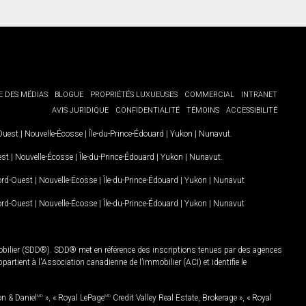
E DES MÉDIAS
BLOGUE
PROPRIÉTÉS LUXUEUSES
COMMERCIAL
INTRANET
AVIS JURIDIQUE
CONFIDENTIALITÉ
TÉMOINS
ACCESSIBILITÉ
-Ouest
|
Nouvelle-Écosse
|
Île-du-Prince-Édouard
|
Yukon
|
Nunavut
.
est
|
Nouvelle-Écosse
|
Île-du-Prince-Édouard
|
Yukon
|
Nunavut
.
Nord-Ouest
|
Nouvelle-Écosse
|
Île-du-Prince-Édouard
|
Yukon
|
Nunavut
Nord-Ouest
|
Nouvelle-Écosse
|
Île-du-Prince-Édouard
|
Yukon
|
Nunavut
mobilier (SDD®). SDD® met en référence des inscriptions tenues par des agences
rtient à l'Association canadienne de l’immobilier (ACI) et identifie le
on & Daniel
MD
», « Royal LePage
MD
Credit Valley Real Estate, Brokerage », « Royal