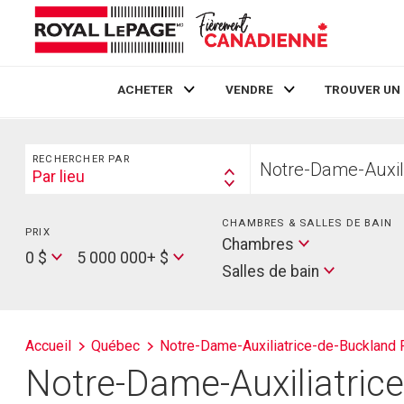
ACHETER
VENDRE
TROUVER UN
Live
En Direct
Rechercher
Trouvez
RECHERCHER PAR
votre
Par lieu
Search
foyer
By
CHAMBRES & SALLES DE BAIN
PRIX
Min
Salles
Chambres
Price
Max
0 $
5 000 000+ $
de
Salles de bain
Price
bain
Accueil
Québec
Notre-Dame-Auxiliatrice-de-Buckland 
Notre-Dame-Auxiliatrice