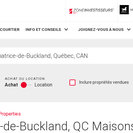
ZoneInvestisseurs RLP
 COURTIER
INFO ET CONSEILS
JOIGNEZ-VOUS À NOUS
Chambres
ACHAT OU LOCATION
Afficher
Inclure propriétés vendues
Achat
Location
les
Achat
inscriptions
ou
vendues
location
et
les
Properties
historiques
d'inscriptions
-de-Buckland, QC Maisons