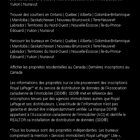
Yukon
|
Nunavut
.
Trouver des courtiers en
Ontario
|
Québec
|
Alberta
|
Colombie-Britannique
|
Manitoba
|
Saskatchewan
|
Nouveau-Brunswick
|
Terre-Neuve-et-
Labrador
|
Territoires du Nord-Ouest
|
Nouvelle-Écosse
|
Île-du-Prince-
Édouard
|
Yukon
|
Nunavut
Parcourir les bureaux en
Ontario
|
Québec
|
Alberta
|
Colombie-Britannique
|
Manitoba
|
Saskatchewan
|
Nouveau-Brunswick
|
Terre-Neuve-et-
Labrador
|
Territoires du Nord-Ouest
|
Nouvelle-Écosse
|
Île-du-Prince-
Édouard
|
Yukon
|
Nunavut
Afficher les propriétés résidentielles au Canada
|
Dernières inscriptions au
Canada
Les informations des propriétés sur ce site proviennent des inscriptions
Royal LePage
MD
et du service de distribution de données de l'Association
canadienne de l’immobilier (SDD®). SDD® met en référence des
inscriptions tenues par des agences immobilières autres que Royal
LePage et ses distributeurs. L'exactitude de l'information n'est pas
garantie et devrait être indépendamment vérifiée. La marque DDF®
appartient à l'Association canadienne de l’immobilier (ACI) et identifie le
REALTOR.ca Installation de distribution de données (SDD®).
*Tous les bureaux sont des propriétés indépendantes. Les bureaux
comprenant la mention « Services immobiliers Royal LePage
MD
Ltée »,
MD
MD