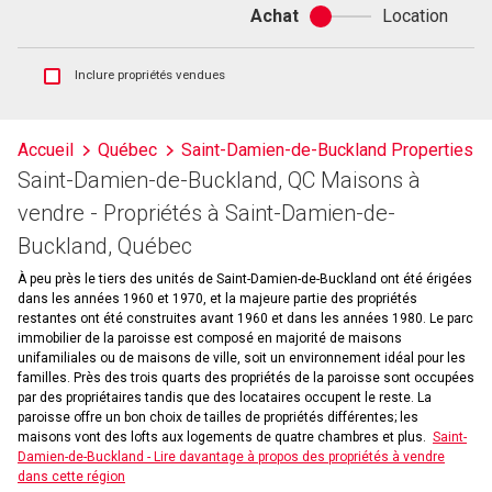
Achat
Location
Achat
ou
location
Afficher
Inclure propriétés vendues
les
inscriptions
vendues
Accueil
Québec
Saint-Damien-de-Buckland Properties
et
Saint-Damien-de-Buckland, QC Maisons à
les
historiques
vendre - Propriétés à Saint-Damien-de-
d'inscriptions
Buckland, Québec
À peu près le tiers des unités de Saint-Damien-de-Buckland ont été érigées
dans les années 1960 et 1970, et la majeure partie des propriétés
restantes ont été construites avant 1960 et dans les années 1980. Le parc
immobilier de la paroisse est composé en majorité de maisons
unifamiliales ou de maisons de ville, soit un environnement idéal pour les
familles. Près des trois quarts des propriétés de la paroisse sont occupées
par des propriétaires tandis que des locataires occupent le reste. La
paroisse offre un bon choix de tailles de propriétés différentes; les
maisons vont des lofts aux logements de quatre chambres et plus.
Saint-
Damien-de-Buckland - Lire davantage à propos des propriétés à vendre
dans cette région