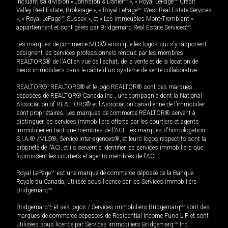
incluant sa division « Johnston & Daniel
», « Royal LePage
Credit
Valley Real Estate, Brokerage », « Royal LePage
MD
West Real Estate Services
», « Royal LePage
MD
Sussex », et « Les immeubles Mont-Tremblant »
appartiennent et sont gérés par Bridgemarq Real Estate Services
MD
.
Les marques de commerce MLS® ainsi que les logos qui s'y rapportent
désignent les services professionnels rendus par les membres
REALTORS® de l'ACI en vue de l'achat, de la vente et de la location de
biens immobiliers dans le cadre d'un système de vente collaborative.
REALTOR®, REALTORS® et le logo REALTOR® sont des marques
déposées de REALTOR® Canada Inc., une compagnie dont la National
Association of REALTORS® et l'Association canadienne de l’immobilier
sont propriétaires. Les marques de commerce REALTOR® servent à
distinguer les services immobiliers offerts par les courtiers et agents
immobilier en tant que membres de l'ACI. Les marques d'homologation
S.I.A.® /MLS®, Service inter-agences®, et leurs logos respectifs sont la
propriété de l'ACI, et ils servent à identifier les services immobiliers que
fournissent les courtiers et agents membres de l'ACI.
Royal LePage
MD
est une marque de commerce déposée de la Banque
Royale du Canada, utilisée sous licence par les Services immobiliers
Bridgemarq
MD
.
Bridgemarq
MD
et ses logos / Services immobiliers Bridgemarq
MD
sont des
marques de commerce déposées de Residential Income Fund L.P. et sont
utilisées sous licence par Services immobiliers Bridgemarq
MD
Inc.