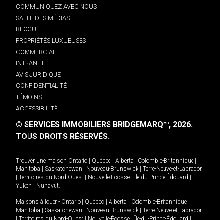
COMMUNIQUEZ AVEC NOUS
SALLE DES MÉDIAS
BLOGUE
PROPRIÉTÉS LUXUEUSES
COMMERCIAL
INTRANET
AVIS JURIDIQUE
CONFIDENTIALITÉ
TÉMOINS
ACCESSIBILITÉ
© SERVICES IMMOBILIERS BRIDGEMARQ
, 2026.
MD
TOUS DROITS RÉSERVÉS.
Trouver une maison
Ontario
|
Québec
|
Alberta
|
Colombie-Britannique
|
Manitoba
|
Saskatchewan
|
Nouveau-Brunswick
|
Terre-Neuve-et-Labrador
|
Territoires du Nord-Ouest
|
Nouvelle-Écosse
|
Île-du-Prince-Édouard
|
Yukon
|
Nunavut
.
Maisons à louer -
Ontario
|
Québec
|
Alberta
|
Colombie-Britannique
|
Manitoba
|
Saskatchewan
|
Nouveau-Brunswick
|
Terre-Neuve-et-Labrador
|
Territoires du Nord-Ouest
|
Nouvelle-Écosse
|
Île-du-Prince-Édouard
|