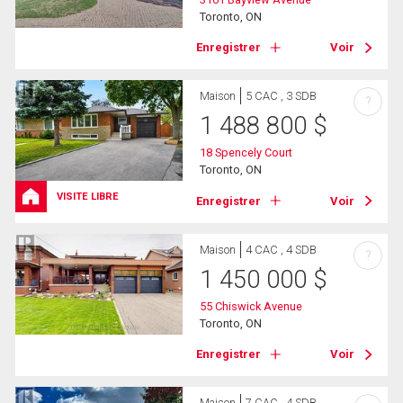
Toronto, ON
Enregistrer
Voir
Maison
5 CAC , 3 SDB
?
1 488 800
$
18 Spencely Court
Toronto, ON
VISITE LIBRE
Enregistrer
Voir
Maison
4 CAC , 4 SDB
?
1 450 000
$
55 Chiswick Avenue
Toronto, ON
Enregistrer
Voir
Maison
7 CAC , 4 SDB