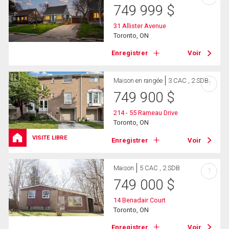
749 999
$
31 Allister Avenue
Toronto, ON
Enregistrer
Voir
Maison en rangée
3 CAC , 2 SDB
?
749 900
$
214 - 55 Rameau Drive
Toronto, ON
VISITE LIBRE
Enregistrer
Voir
Maison
5 CAC , 2 SDB
?
749 000
$
14 Benadair Court
Toronto, ON
Enregistrer
Voir