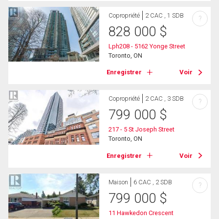
Copropriété
2 CAC , 1 SDB
?
828 000
$
Lph208 - 5162 Yonge Street
Toronto, ON
Enregistrer
Voir
Copropriété
2 CAC , 3 SDB
?
799 000
$
217 - 5 St Joseph Street
Toronto, ON
Enregistrer
Voir
Maison
6 CAC , 2 SDB
?
799 000
$
11 Hawkedon Crescent