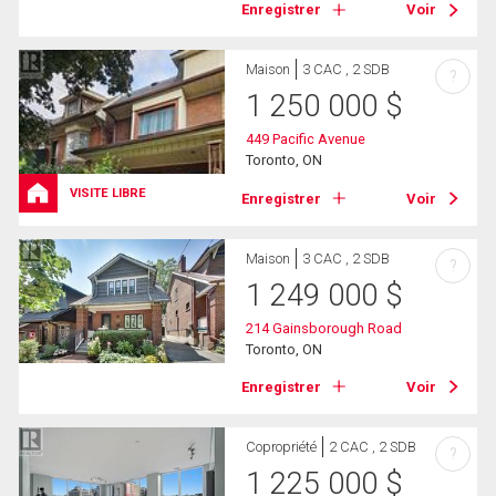
Enregistrer
Voir
Maison
3 CAC , 2 SDB
?
1 250 000
$
449 Pacific Avenue
Toronto, ON
VISITE LIBRE
Enregistrer
Voir
Maison
3 CAC , 2 SDB
?
1 249 000
$
214 Gainsborough Road
Toronto, ON
Enregistrer
Voir
Copropriété
2 CAC , 2 SDB
?
1 225 000
$