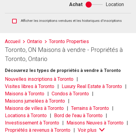
Achat
Location
Achat
ou
location
Afficher
Afficher les inscriptions vendues et les historiques d'inscriptions
les
inscriptions
vendues
Accueil
Ontario
Toronto Properties
et
Toronto, ON Maisons à vendre - Propriétés à
les
historiques
Toronto, Ontario
d'inscriptions
Découvrez les types de propriétés à vendre à Toronto
Nouvelles inscriptions à Toronto
Visites libres à Toronto
Luxury Real Estate à Toronto
Maisons à Toronto
Condos à Toronto
Maisons jumelées à Toronto
Maisons de villes à Toronto
Terrains à Toronto
Locations à Toronto
Bord de l'eau à Toronto
Investissement à Toronto
Maisons Neuves à Toronto
Propriétés à revenus à Toronto
Voir plus