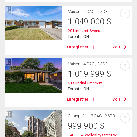
Maison
4 CAC , 2 SDB
?
1 049 000
$
20 Linthurst Avenue
Toronto, ON
Enregistrer
Voir
Maison
4 CAC , 3 SDB
?
1 019 999
$
61 Sundial Crescent
Toronto, ON
Enregistrer
Voir
Copropriété
3 CAC , 2 SDB
?
999 900
$
1405 - 62 Wellesley Street W