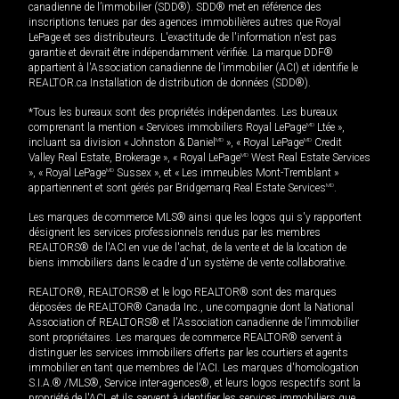
canadienne de l’immobilier (SDD®). SDD® met en référence des
inscriptions tenues par des agences immobilières autres que Royal
LePage et ses distributeurs. L'exactitude de l'information n'est pas
garantie et devrait être indépendamment vérifiée. La marque DDF®
appartient à l'Association canadienne de l’immobilier (ACI) et identifie le
REALTOR.ca Installation de distribution de données (SDD®).
*Tous les bureaux sont des propriétés indépendantes. Les bureaux
comprenant la mention « Services immobiliers Royal LePage
MD
Ltée »,
incluant sa division « Johnston & Daniel
MD
», « Royal LePage
MD
Credit
Valley Real Estate, Brokerage », « Royal LePage
MD
West Real Estate Services
», « Royal LePage
MD
Sussex », et « Les immeubles Mont-Tremblant »
appartiennent et sont gérés par Bridgemarq Real Estate Services
MD
.
Les marques de commerce MLS® ainsi que les logos qui s'y rapportent
désignent les services professionnels rendus par les membres
REALTORS® de l'ACI en vue de l'achat, de la vente et de la location de
biens immobiliers dans le cadre d'un système de vente collaborative.
REALTOR®, REALTORS® et le logo REALTOR® sont des marques
déposées de REALTOR® Canada Inc., une compagnie dont la National
Association of REALTORS® et l'Association canadienne de l’immobilier
sont propriétaires. Les marques de commerce REALTOR® servent à
distinguer les services immobiliers offerts par les courtiers et agents
immobilier en tant que membres de l'ACI. Les marques d'homologation
S.I.A.® /MLS®, Service inter-agences®, et leurs logos respectifs sont la
propriété de l'ACI, et ils servent à identifier les services immobiliers que