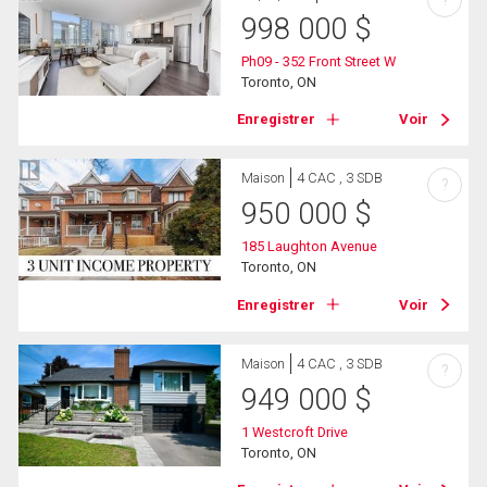
?
998 000
$
Ph09 - 352 Front Street W
Toronto, ON
Enregistrer
Voir
Maison
4 CAC , 3 SDB
?
950 000
$
185 Laughton Avenue
Toronto, ON
Enregistrer
Voir
Maison
4 CAC , 3 SDB
?
949 000
$
1 Westcroft Drive
Toronto, ON