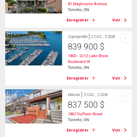
81 Maybourne Avenue
Toronto, ON
Enregistrer
Voir
Copropriété
2 CAC , 2 SDB
?
839 900
$
1803 - 2212 Lake Shore
Boulevard W
Toronto, ON
Enregistrer
Voir
Maison
3 CAC , 2 SDB
?
837 500
$
1867 Dufferin Street
Toronto, ON
Enregistrer
Voir