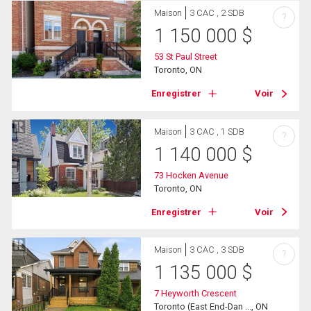
Maison
3 CAC , 2 SDB
?
1 150 000
$
53 St Paul Street
Toronto, ON
Enregistrer
Voir
Maison
3 CAC , 1 SDB
?
1 140 000
$
73 Hocken Avenue
Toronto, ON
Enregistrer
Voir
Maison
3 CAC , 3 SDB
?
1 135 000
$
7 Heyworth Crescent
Toronto (East End-Dan ..., ON