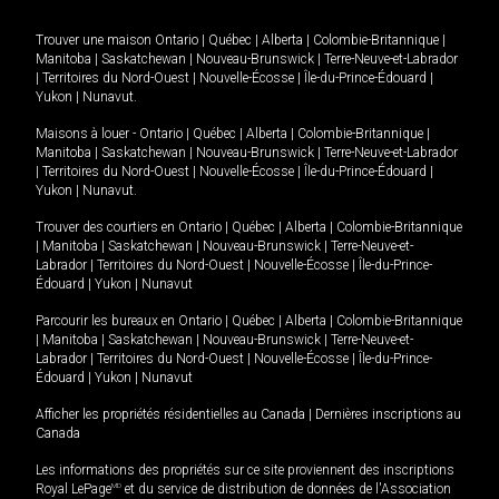
Trouver une maison
Ontario
|
Québec
|
Alberta
|
Colombie-Britannique
|
Manitoba
|
Saskatchewan
|
Nouveau-Brunswick
|
Terre-Neuve-et-Labrador
|
Territoires du Nord-Ouest
|
Nouvelle-Écosse
|
Île-du-Prince-Édouard
|
Yukon
|
Nunavut
.
Maisons à louer -
Ontario
|
Québec
|
Alberta
|
Colombie-Britannique
|
Manitoba
|
Saskatchewan
|
Nouveau-Brunswick
|
Terre-Neuve-et-Labrador
|
Territoires du Nord-Ouest
|
Nouvelle-Écosse
|
Île-du-Prince-Édouard
|
Yukon
|
Nunavut
.
Trouver des courtiers en
Ontario
|
Québec
|
Alberta
|
Colombie-Britannique
|
Manitoba
|
Saskatchewan
|
Nouveau-Brunswick
|
Terre-Neuve-et-
Labrador
|
Territoires du Nord-Ouest
|
Nouvelle-Écosse
|
Île-du-Prince-
Édouard
|
Yukon
|
Nunavut
Parcourir les bureaux en
Ontario
|
Québec
|
Alberta
|
Colombie-Britannique
|
Manitoba
|
Saskatchewan
|
Nouveau-Brunswick
|
Terre-Neuve-et-
Labrador
|
Territoires du Nord-Ouest
|
Nouvelle-Écosse
|
Île-du-Prince-
Édouard
|
Yukon
|
Nunavut
Afficher les propriétés résidentielles au Canada
|
Dernières inscriptions au
Canada
Les informations des propriétés sur ce site proviennent des inscriptions
Royal LePage
MD
et du service de distribution de données de l'Association