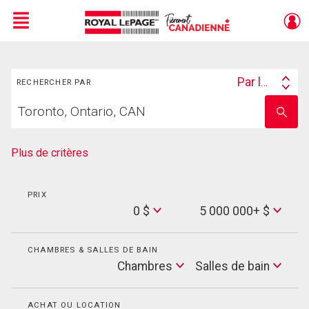
Menu
Rechercher
Live
En Direct
Par lieu
RECHERCHER PAR
Search
Trouvez
By
Entrez
votre
le
foyer
nom
de
Plus de critères
l'école
PRIX
Min
0 $
5 000 000+ $
Price
Max
Price
CHAMBRES & SALLES DE BAIN
Cham
Chambres
Salles de bain
Salles
de
bain
ACHAT OU LOCATION