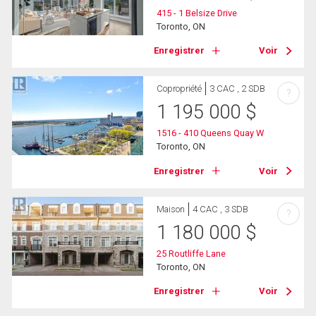
415 - 1 Belsize Drive
Toronto, ON
Enregistrer
Voir
Copropriété
3 CAC , 2 SDB
?
1 195 000
$
1516 - 410 Queens Quay W
Toronto, ON
Enregistrer
Voir
Maison
4 CAC , 3 SDB
?
1 180 000
$
25 Routliffe Lane
Toronto, ON
Enregistrer
Voir