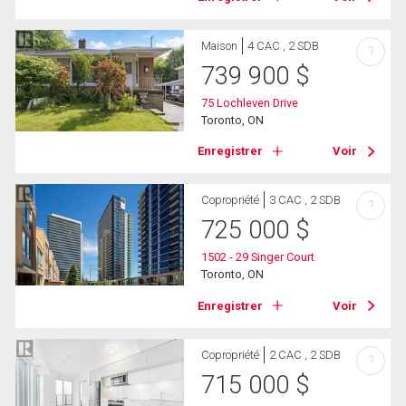
Maison
4 CAC , 2 SDB
?
739 900
$
75 Lochleven Drive
Toronto, ON
Enregistrer
Voir
Copropriété
3 CAC , 2 SDB
?
725 000
$
1502 - 29 Singer Court
Toronto, ON
Enregistrer
Voir
Copropriété
2 CAC , 2 SDB
?
715 000
$