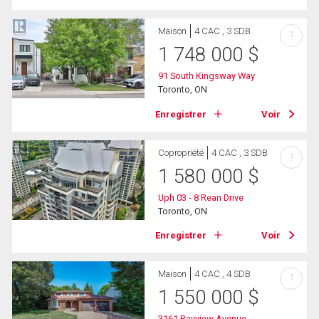
Maison
4 CAC , 3 SDB
?
1 748 000
$
91 South Kingsway Way
Toronto, ON
Enregistrer
Voir
Copropriété
4 CAC , 3 SDB
?
1 580 000
$
Uph 03 - 8 Rean Drive
Toronto, ON
Enregistrer
Voir
Maison
4 CAC , 4 SDB
?
1 550 000
$
3161 Bayview Avenue