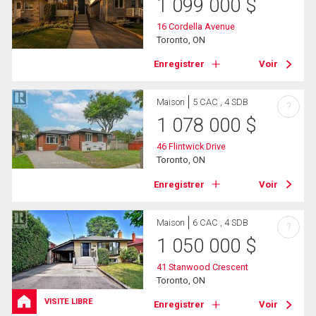
1 099 000
$
16 Cordella Avenue
Toronto, ON
Enregistrer
Voir
Maison
5 CAC , 4 SDB
?
1 078 000
$
46 Flintwick Drive
Toronto, ON
Enregistrer
Voir
Maison
6 CAC , 4 SDB
?
1 050 000
$
41 Stanwood Crescent
Toronto, ON
VISITE LIBRE
Enregistrer
Voir