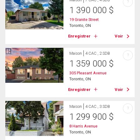
?
1 390 000
$
19 Granite Street
Toronto, ON
Enregistrer
Voir
Maison
4 CAC , 2 SDB
?
1 359 000
$
305 Pleasant Avenue
Toronto, ON
Enregistrer
Voir
Maison
4 CAC , 3 SDB
?
1 299 900
$
8 Harris Avenue
Toronto, ON