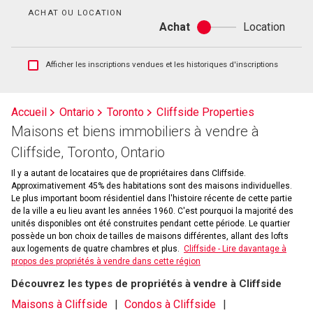
bain
ACHAT OU LOCATION
Achat
Location
Achat
ou
location
Afficher
Afficher les inscriptions vendues et les historiques d'inscriptions
les
inscriptions
vendues
Accueil
Ontario
Toronto
Cliffside Properties
et
Maisons et biens immobiliers à vendre à
les
historiques
Cliffside, Toronto, Ontario
d'inscriptions
Il y a autant de locataires que de propriétaires dans Cliffside.
Approximativement 45% des habitations sont des maisons individuelles.
Le plus important boom résidentiel dans l'histoire récente de cette partie
de la ville a eu lieu avant les années 1960. C'est pourquoi la majorité des
unités disponibles ont été construites pendant cette période. Le quartier
possède un bon choix de tailles de maisons différentes, allant des lofts
aux logements de quatre chambres et plus.
Cliffside - Lire davantage à
propos des propriétés à vendre dans cette région
Découvrez les types de propriétés à vendre à Cliffside
Maisons à Cliffside
Condos à Cliffside