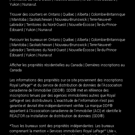
Yukon
|
Nunavut
.
Trouver des courtiers en
Ontario
|
Québec
|
Alberta
|
Colombie-Britannique
|
Manitoba
|
Saskatchewan
|
Nouveau-Brunswick
|
Terre-Neuve-et-
Labrador
|
Territoires du Nord-Ouest
|
Nouvelle-Écosse
|
Île-du-Prince-
Édouard
|
Yukon
|
Nunavut
Parcourir les bureaux en
Ontario
|
Québec
|
Alberta
|
Colombie-Britannique
|
Manitoba
|
Saskatchewan
|
Nouveau-Brunswick
|
Terre-Neuve-et-
Labrador
|
Territoires du Nord-Ouest
|
Nouvelle-Écosse
|
Île-du-Prince-
Édouard
|
Yukon
|
Nunavut
Afficher les propriétés résidentielles au Canada
|
Dernières inscriptions au
Canada
Les informations des propriétés sur ce site proviennent des inscriptions
Royal LePage
MD
et du service de distribution de données de l'Association
canadienne de l’immobilier (SDD®). SDD® met en référence des
inscriptions tenues par des agences immobilières autres que Royal
LePage et ses distributeurs. L'exactitude de l'information n'est pas
garantie et devrait être indépendamment vérifiée. La marque DDF®
appartient à l'Association canadienne de l’immobilier (ACI) et identifie le
REALTOR.ca Installation de distribution de données (SDD®).
*Tous les bureaux sont des propriétés indépendantes. Les bureaux
comprenant la mention « Services immobiliers Royal LePage
MD
Ltée »,