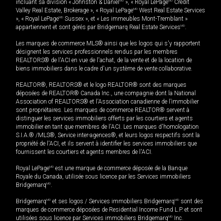
incluant sa division « Johnston & Daniel
MD
», « Royal LePage
MD
Credit
Valley Real Estate, Brokerage », « Royal LePage
MD
West Real Estate Services
», « Royal LePage
MD
Sussex », et « Les immeubles Mont-Tremblant »
appartiennent et sont gérés par Bridgemarq Real Estate Services
MD
.
Les marques de commerce MLS® ainsi que les logos qui s'y rapportent
désignent les services professionnels rendus par les membres
REALTORS® de l'ACI en vue de l'achat, de la vente et de la location de
biens immobiliers dans le cadre d'un système de vente collaborative.
REALTOR®, REALTORS® et le logo REALTOR® sont des marques
déposées de REALTOR® Canada Inc., une compagnie dont la National
Association of REALTORS® et l'Association canadienne de l’immobilier
sont propriétaires. Les marques de commerce REALTOR® servent à
distinguer les services immobiliers offerts par les courtiers et agents
immobilier en tant que membres de l'ACI. Les marques d'homologation
S.I.A.® /MLS®, Service inter-agences®, et leurs logos respectifs sont la
propriété de l'ACI, et ils servent à identifier les services immobiliers que
fournissent les courtiers et agents membres de l'ACI.
Royal LePage
MD
est une marque de commerce déposée de la Banque
Royale du Canada, utilisée sous licence par les Services immobiliers
Bridgemarq
MD
.
Bridgemarq
MD
et ses logos / Services immobiliers Bridgemarq
MD
sont des
marques de commerce déposées de Residential Income Fund L.P. et sont
utilisées sous licence par Services immobiliers Bridgemarq
MD
Inc.