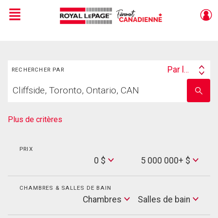
Menu
Live
En Direct
Rechercher
Par lieu
RECHERCHER PAR
Search
Trouvez
By
Entrez
votre
le
foyer
nom
de
Plus de critères
l'école
PRIX
Min
0 $
5 000 000+ $
Price
Max
Price
CHAMBRES & SALLES DE BAIN
Cham
Chambres
Salles de bain
Salles
de