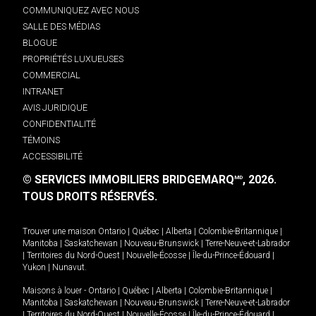
COMMUNIQUEZ AVEC NOUS
SALLE DES MÉDIAS
BLOGUE
PROPRIÉTÉS LUXUEUSES
COMMERCIAL
INTRANET
AVIS JURIDIQUE
CONFIDENTIALITÉ
TÉMOINS
ACCESSIBILITÉ
© SERVICES IMMOBILIERS BRIDGEMARQ
, 2026.
MD
TOUS DROITS RÉSERVÉS.
Trouver une maison
Ontario
|
Québec
|
Alberta
|
Colombie-Britannique
|
Manitoba
|
Saskatchewan
|
Nouveau-Brunswick
|
Terre-Neuve-et-Labrador
|
Territoires du Nord-Ouest
|
Nouvelle-Écosse
|
Île-du-Prince-Édouard
|
Yukon
|
Nunavut
.
Maisons à louer -
Ontario
|
Québec
|
Alberta
|
Colombie-Britannique
|
Manitoba
|
Saskatchewan
|
Nouveau-Brunswick
|
Terre-Neuve-et-Labrador
|
Territoires du Nord-Ouest
|
Nouvelle-Écosse
|
Île-du-Prince-Édouard
|