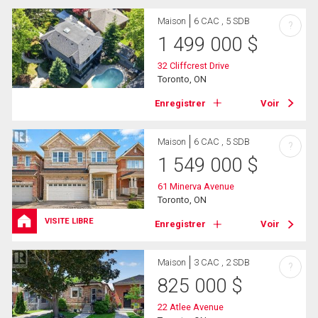
Maison
6 CAC , 5 SDB
?
1 499 000
$
32 Cliffcrest Drive
Toronto, ON
Enregistrer
Voir
Maison
6 CAC , 5 SDB
?
1 549 000
$
61 Minerva Avenue
Toronto, ON
VISITE LIBRE
Enregistrer
Voir
Maison
3 CAC , 2 SDB
?
825 000
$
22 Atlee Avenue