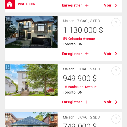
VISITE LIBRE
Enregistrer
Voir
Maison
7 CAC , 3 SDB
?
1 130 000
$
59 Kelsonia Avenue
Toronto, ON
Enregistrer
Voir
Maison
3 CAC , 2 SDB
?
949 900
$
18 Vanbrugh Avenue
Toronto, ON
Enregistrer
Voir
Maison
3 CAC , 2 SDB
?
749 000
$