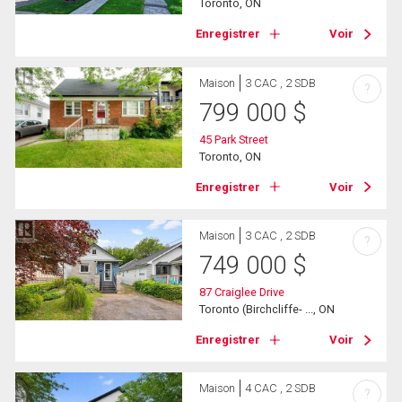
Toronto, ON
Enregistrer
Voir
Maison
3 CAC , 2 SDB
?
799 000
$
45 Park Street
Toronto, ON
Enregistrer
Voir
Maison
3 CAC , 2 SDB
?
749 000
$
87 Craiglee Drive
Toronto (Birchcliffe- ..., ON
Enregistrer
Voir
Maison
4 CAC , 2 SDB
?