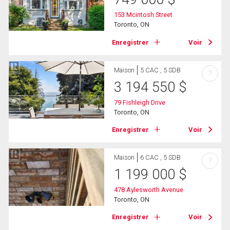
153 Mcintosh Street
Toronto, ON
Enregistrer
Voir
Maison
5 CAC , 5 SDB
?
3 194 550
$
79 Fishleigh Drive
Toronto, ON
Enregistrer
Voir
Maison
6 CAC , 5 SDB
?
1 199 000
$
478 Aylesworth Avenue
Toronto, ON
Enregistrer
Voir