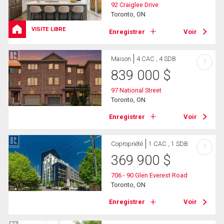
92 Craiglee Drive
Toronto, ON
VISITE LIBRE
Enregistrer
Voir
Maison
4 CAC , 4 SDB
?
839 000
$
97 National Street
Toronto, ON
Enregistrer
Voir
Copropriété
1 CAC , 1 SDB
?
369 900
$
706 - 90 Glen Everest Road
Toronto, ON
Enregistrer
Voir