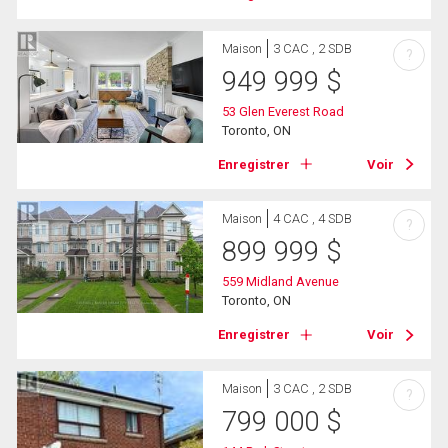
Maison
3 CAC , 2 SDB
?
949 999
$
53 Glen Everest Road
Toronto, ON
Enregistrer
Voir
Maison
4 CAC , 4 SDB
?
899 999
$
559 Midland Avenue
Toronto, ON
Enregistrer
Voir
Maison
3 CAC , 2 SDB
?
799 000
$