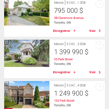
Maison
4 CAC , 1 SDB
?
795 000
$
58 Claremore Avenue
Toronto, ON
Enregistrer
Voir
Maison
5 CAC , 3 SDB
?
1 399 990
$
35 Park Street
Toronto, ON
Enregistrer
Voir
Maison
5 CAC , 4 SDB
?
1 249 900
$
133 Park Street
Toronto, ON