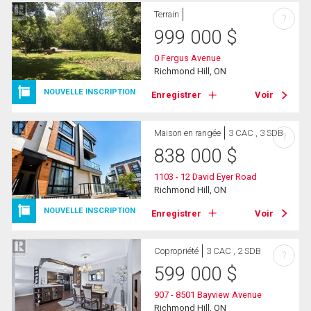
Terrain
?
999 000
$
0 Fergus Avenue
Richmond Hill, ON
NOUVELLE INSCRIPTION
Enregistrer
Voir
Maison en rangée
3 CAC , 3 SDB
?
838 000
$
1103 - 12 David Eyer Road
Richmond Hill, ON
NOUVELLE INSCRIPTION
Enregistrer
Voir
Copropriété
3 CAC , 2 SDB
?
599 000
$
907 - 8501 Bayview Avenue
Richmond Hill, ON