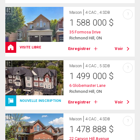
Maison
4 CAC , 4 SDB
?
1 588 000
$
35 Formosa Drive
Richmond Hill, ON
VISITE LIBRE
Enregistrer
Voir
Maison
4 CAC , 5 SDB
?
1 499 000
$
6 Globemaster Lane
Richmond Hill, ON
NOUVELLE INSCRIPTION
Enregistrer
Voir
Maison
4 CAC , 4 SDB
?
1 478 888
$
22 Canyon Hill Avenue