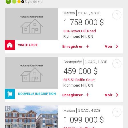
Style de vie
10
Maison
5 CAC , 5 SDB
?
1 758 000
$
304 Tower Hill Road
Richmond Hill, ON
VISITE LIBRE
Enregistrer
Voir
Copropriété
1 CAC , 1 SDB
?
459 000
$
815-51 Baffin Court
Richmond Hill, ON
NOUVELLE INSCRIPTION
Enregistrer
Voir
Maison
5 CAC , 4 SDB
?
1 099 000
$