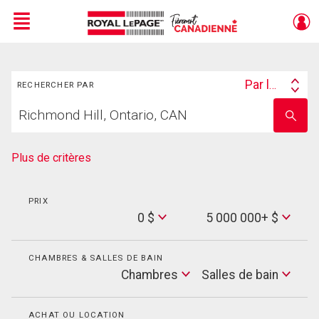
Menu
Rechercher
Live
En Direct
Par lieu
RECHERCHER PAR
Search
Trouvez
By
Entrez
votre
le
foyer
nom
de
Plus de critères
l'école
PRIX
Min
0 $
5 000 000+ $
Price
Max
Price
CHAMBRES & SALLES DE BAIN
Cham
Chambres
Salles de bain
Salles
de
bain
ACHAT OU LOCATION