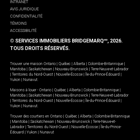
INTRANET
AVIS JURIDIQUE
CONFIDENTIALITÉ
TÉMOINS
ACCESSIBILITÉ
© SERVICES IMMOBILIERS BRIDGEMARQ
, 2026.
MD
TOUS DROITS RÉSERVÉS.
Trouver une maison
Ontario
|
Québec
|
Alberta
|
Colombie-Britannique
|
Manitoba
|
Saskatchewan
|
Nouveau-Brunswick
|
Terre-Neuve-et-Labrador
|
Territoires du Nord-Ouest
|
Nouvelle-Écosse
|
Île-du-Prince-Édouard
|
Yukon
|
Nunavut
.
Maisons à louer -
Ontario
|
Québec
|
Alberta
|
Colombie-Britannique
|
Manitoba
|
Saskatchewan
|
Nouveau-Brunswick
|
Terre-Neuve-et-Labrador
|
Territoires du Nord-Ouest
|
Nouvelle-Écosse
|
Île-du-Prince-Édouard
|
Yukon
|
Nunavut
.
Trouver des courtiers en
Ontario
|
Québec
|
Alberta
|
Colombie-Britannique
|
Manitoba
|
Saskatchewan
|
Nouveau-Brunswick
|
Terre-Neuve-et-
Labrador
|
Territoires du Nord-Ouest
|
Nouvelle-Écosse
|
Île-du-Prince-
Édouard
|
Yukon
|
Nunavut