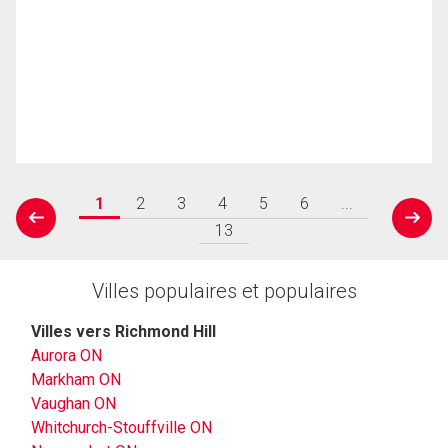
1
2
3
4
5
6
...
prev
next
13
Villes populaires et populaires
Villes vers Richmond Hill
Aurora ON
Markham ON
Vaughan ON
Whitchurch-Stouffville ON