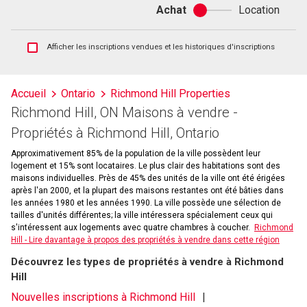
Achat
Location
Achat
ou
location
Afficher
Afficher les inscriptions vendues et les historiques d'inscriptions
les
inscriptions
vendues
Accueil
Ontario
Richmond Hill Properties
et
Richmond Hill, ON Maisons à vendre -
les
historiques
Propriétés à Richmond Hill, Ontario
d'inscriptions
Approximativement 85% de la population de la ville possèdent leur
logement et 15% sont locataires. Le plus clair des habitations sont des
maisons individuelles. Près de 45% des unités de la ville ont été érigées
après l'an 2000, et la plupart des maisons restantes ont été bâties dans
les années 1980 et les années 1990. La ville possède une sélection de
tailles d'unités différentes; la ville intéressera spécialement ceux qui
s'intéressent aux logements avec quatre chambres à coucher.
Richmond
Hill - Lire davantage à propos des propriétés à vendre dans cette région
Découvrez les types de propriétés à vendre à Richmond
Hill
Nouvelles inscriptions à Richmond Hill