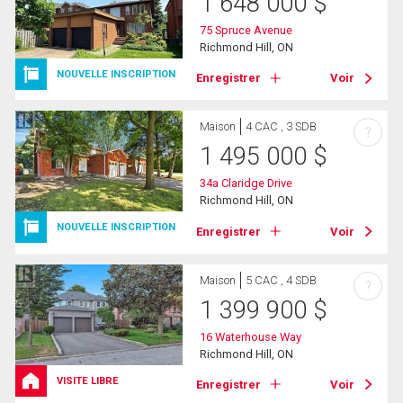
1 648 000
$
75 Spruce Avenue
Richmond Hill, ON
NOUVELLE INSCRIPTION
Enregistrer
Voir
Maison
4 CAC , 3 SDB
?
1 495 000
$
34a Claridge Drive
Richmond Hill, ON
NOUVELLE INSCRIPTION
Enregistrer
Voir
Maison
5 CAC , 4 SDB
?
1 399 900
$
16 Waterhouse Way
Richmond Hill, ON
VISITE LIBRE
Enregistrer
Voir