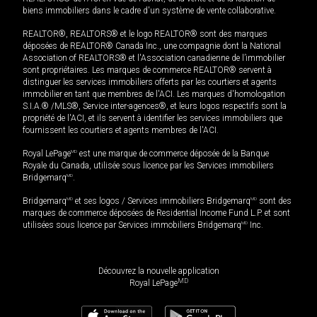
biens immobiliers dans le cadre d'un système de vente collaborative.
REALTOR®, REALTORS® et le logo REALTOR® sont des marques
déposées de REALTOR® Canada Inc., une compagnie dont la National
Association of REALTORS® et l'Association canadienne de l’immobilier
sont propriétaires. Les marques de commerce REALTOR® servent à
distinguer les services immobiliers offerts par les courtiers et agents
immobilier en tant que membres de l'ACI. Les marques d'homologation
S.I.A.® /MLS®, Service inter-agences®, et leurs logos respectifs sont la
propriété de l'ACI, et ils servent à identifier les services immobiliers que
fournissent les courtiers et agents membres de l'ACI.
Royal LePage
MD
est une marque de commerce déposée de la Banque
Royale du Canada, utilisée sous licence par les Services immobiliers
Bridgemarq
MD
.
Bridgemarq
MD
et ses logos / Services immobiliers Bridgemarq
MD
sont des
marques de commerce déposées de Residential Income Fund L.P. et sont
utilisées sous licence par Services immobiliers Bridgemarq
MD
Inc.
Découvrez la nouvelle application
MD
Royal LePage