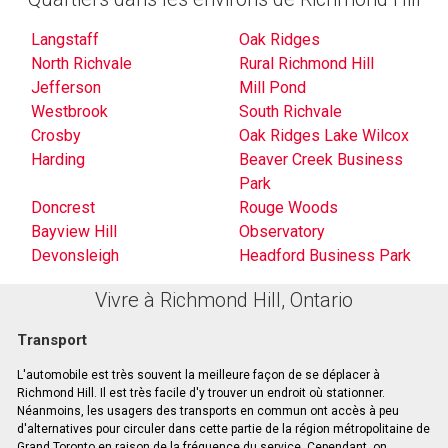
Langstaff
Oak Ridges
North Richvale
Rural Richmond Hill
Jefferson
Mill Pond
Westbrook
South Richvale
Crosby
Oak Ridges Lake Wilcox
Harding
Beaver Creek Business
Park
Doncrest
Rouge Woods
Bayview Hill
Observatory
Devonsleigh
Headford Business Park
Vivre à Richmond Hill, Ontario
Transport
L'automobile est très souvent la meilleure façon de se déplacer à
Richmond Hill. Il est très facile d'y trouver un endroit où stationner.
Néanmoins, les usagers des transports en commun ont accès à peu
d'alternatives pour circuler dans cette partie de la région métropolitaine de
Grand Toronto en raison de la fréquence du service. Cependant, on