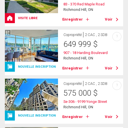
83 - 370 Red Maple Road
Richmond Hill, ON
VISITE LIBRE
Enregistrer
Voir
Copropriété
2 CAC , 2 SDB
?
649 999
$
907 - 18 Harding Boulevard
Richmond Hill, ON
NOUVELLE INSCRIPTION
Enregistrer
Voir
Copropriété
2 CAC , 2 SDB
?
575 000
$
Se-306 - 9199 Yonge Street
Richmond Hill, ON
NOUVELLE INSCRIPTION
Enregistrer
Voir