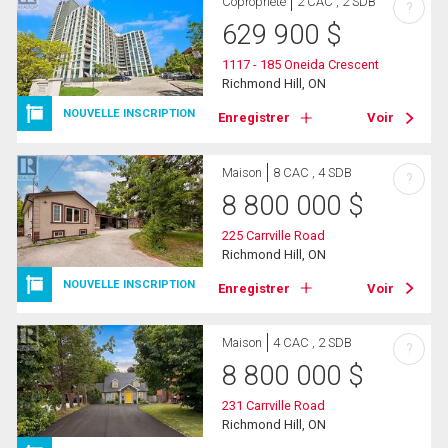
Copropriété
2 CAC , 2 SDB
?
629 900
$
1117 - 185 Oneida Crescent
Richmond Hill, ON
NOUVELLE INSCRIPTION
Enregistrer
Voir
Maison
8 CAC , 4 SDB
?
8 800 000
$
225 Carrville Road
Richmond Hill, ON
NOUVELLE INSCRIPTION
Enregistrer
Voir
Maison
4 CAC , 2 SDB
?
8 800 000
$
231 Carrville Road
Richmond Hill, ON