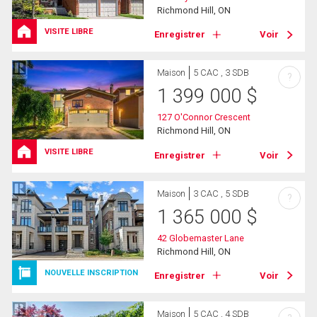
Richmond Hill, ON
VISITE LIBRE
Enregistrer
Voir
Maison
5 CAC , 3 SDB
?
1 399 000
$
127 O'Connor Crescent
Richmond Hill, ON
VISITE LIBRE
Enregistrer
Voir
Maison
3 CAC , 5 SDB
?
1 365 000
$
42 Globemaster Lane
Richmond Hill, ON
NOUVELLE INSCRIPTION
Enregistrer
Voir
Maison
5 CAC , 4 SDB