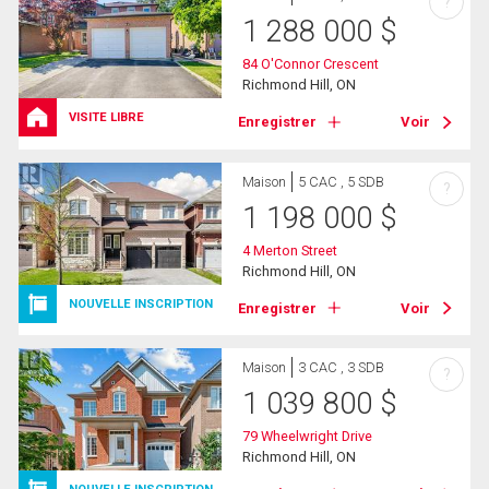
?
1 288 000
$
84 O'Connor Crescent
Richmond Hill, ON
VISITE LIBRE
Enregistrer
Voir
Maison
5 CAC , 5 SDB
?
1 198 000
$
4 Merton Street
Richmond Hill, ON
NOUVELLE INSCRIPTION
Enregistrer
Voir
Maison
3 CAC , 3 SDB
?
1 039 800
$
79 Wheelwright Drive
Richmond Hill, ON