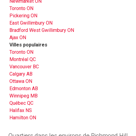
Newmarket ON
Toronto ON
Pickering ON
East Gwillimbury ON
Bradford West Gwillimbury ON
Ajax ON
Villes populaires
Toronto ON
Montréal QC
Vancouver BC
Calgary AB
Ottawa ON
Edmonton AB
Winnipeg MB
Québec QC
Halifax NS
Hamilton ON
Quartiers dans les environs de Richmond Hill