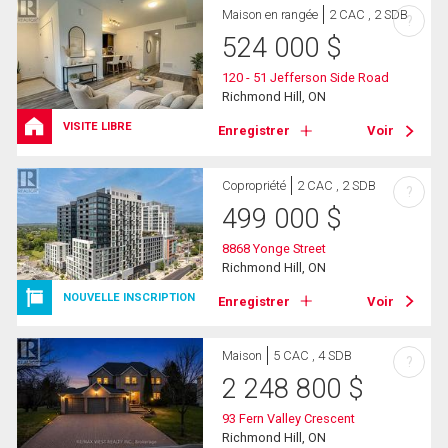
Maison en rangée
2 CAC , 2 SDB
?
524 000
$
120 - 51 Jefferson Side Road
Richmond Hill, ON
VISITE LIBRE
Enregistrer
Voir
Copropriété
2 CAC , 2 SDB
?
499 000
$
8868 Yonge Street
Richmond Hill, ON
NOUVELLE INSCRIPTION
Enregistrer
Voir
Maison
5 CAC , 4 SDB
?
2 248 800
$
93 Fern Valley Crescent
Richmond Hill, ON