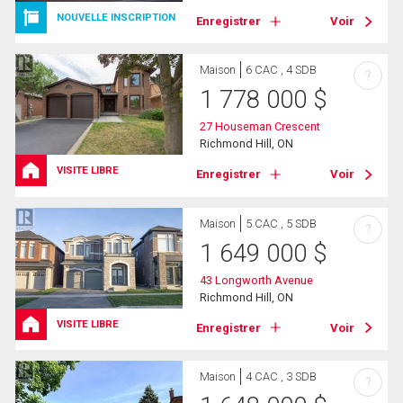
NOUVELLE INSCRIPTION
Enregistrer
Voir
Maison
6 CAC , 4 SDB
?
1 778 000
$
27 Houseman Crescent
Richmond Hill, ON
VISITE LIBRE
Enregistrer
Voir
Maison
5 CAC , 5 SDB
?
1 649 000
$
43 Longworth Avenue
Richmond Hill, ON
VISITE LIBRE
Enregistrer
Voir
Maison
4 CAC , 3 SDB
?