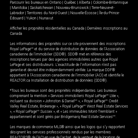
Parcourir les bureaux en
Ontario
|
Québec
|
Alberta
|
Colombie-Britannique
|
Manitoba
|
Saskatchewan
|
Nouveau-Brunswick
|
Terre-Neuve-et-
Labrador
|
Territoires du Nord-Ouest
|
Nouvelle-Écosse
|
Île-du-Prince-
Édouard
|
Yukon
|
Nunavut
Afficher les propriétés résidentielles au Canada
|
Dernières inscriptions au
Canada
Les informations des propriétés sur ce site proviennent des inscriptions
Royal LePage
MD
et du service de distribution de données de l'Association
canadienne de l’immobilier (SDD®). SDD® met en référence des
inscriptions tenues par des agences immobilières autres que Royal
LePage et ses distributeurs. L'exactitude de l'information n'est pas
garantie et devrait être indépendamment vérifiée. La marque DDF®
appartient à l'Association canadienne de l’immobilier (ACI) et identifie le
REALTOR.ca Installation de distribution de données (SDD®).
*Tous les bureaux sont des propriétés indépendantes. Les bureaux
comprenant la mention « Services immobiliers Royal LePage
MD
Ltée »,
incluant sa division « Johnston & Daniel
MD
», « Royal LePage
MD
Credit
Valley Real Estate, Brokerage », « Royal LePage
MD
West Real Estate Services
», « Royal LePage
MD
Sussex », et « Les immeubles Mont-Tremblant »
appartiennent et sont gérés par Bridgemarq Real Estate Services
MD
.
Les marques de commerce MLS® ainsi que les logos qui s'y rapportent
désignent les services professionnels rendus par les membres
REALTORS® de l'ACI en vue de l'achat, de la vente et de la location de