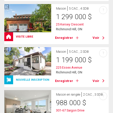
Maison
5 CAC , 4 SDB
?
1 299 000
$
25 Kersey Crescent
Richmond Hill, ON
VISITE LIBRE
Enregistrer
Voir
Maison
5 CAC , 2 SDB
?
1 199 000
$
225 Essex Avenue
Richmond Hill, ON
NOUVELLE INSCRIPTION
Enregistrer
Voir
Maison en rangée
2 CAC , 3 SDB
?
988 000
$
301-67 Saigon Drive