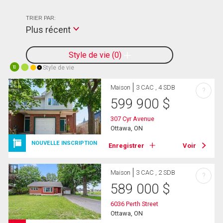
TRIER PAR:
Plus récent
Style de vie
0
Style de vie
10
Maison
3 CAC , 4 SDB
?
599 900
$
307 Cyr Avenue
Ottawa, ON
NOUVELLE INSCRIPTION
Enregistrer
Voir
Maison
3 CAC , 2 SDB
?
589 000
$
6036 Perth Street
Ottawa, ON