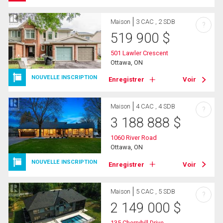
Maison
3 CAC , 2 SDB
?
519 900
$
501 Lawler Crescent
Ottawa, ON
NOUVELLE INSCRIPTION
Enregistrer
Voir
Maison
4 CAC , 4 SDB
?
3 188 888
$
1060 River Road
Ottawa, ON
NOUVELLE INSCRIPTION
Enregistrer
Voir
Maison
5 CAC , 5 SDB
?
2 149 000
$
135 Cherryhill Drive