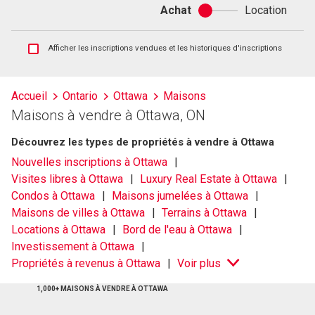
Achat
Location
Achat
ou
location
Afficher
Afficher les inscriptions vendues et les historiques d'inscriptions
les
inscriptions
vendues
Accueil
Ontario
Ottawa
Maisons
et
Maisons à vendre à Ottawa, ON
les
historiques
Découvrez les types de propriétés à vendre à Ottawa
d'inscriptions
Nouvelles inscriptions à Ottawa
Visites libres à Ottawa
Luxury Real Estate à Ottawa
Condos à Ottawa
Maisons jumelées à Ottawa
Maisons de villes à Ottawa
Terrains à Ottawa
Locations à Ottawa
Bord de l'eau à Ottawa
Investissement à Ottawa
Propriétés à revenus à Ottawa
Voir plus
1,000+ MAISONS À VENDRE À OTTAWA