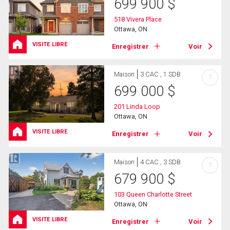
699 900
$
518 Vivera Place
Ottawa, ON
VISITE LIBRE
Enregistrer
Voir
Maison
3 CAC , 1 SDB
?
699 000
$
201 Linda Loop
Ottawa, ON
VISITE LIBRE
Enregistrer
Voir
Maison
4 CAC , 3 SDB
?
679 900
$
103 Queen Charlotte Street
Ottawa, ON
VISITE LIBRE
Enregistrer
Voir