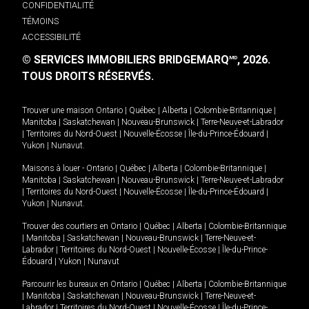
CONFIDENTIALITÉ
TÉMOINS
ACCESSIBILITÉ
© SERVICES IMMOBILIERS BRIDGEMARQ
, 2026.
MD
TOUS DROITS RÉSERVÉS.
Trouver une maison
Ontario
|
Québec
|
Alberta
|
Colombie-Britannique
|
Manitoba
|
Saskatchewan
|
Nouveau-Brunswick
|
Terre-Neuve-et-Labrador
|
Territoires du Nord-Ouest
|
Nouvelle-Écosse
|
Île-du-Prince-Édouard
|
Yukon
|
Nunavut
.
Maisons à louer -
Ontario
|
Québec
|
Alberta
|
Colombie-Britannique
|
Manitoba
|
Saskatchewan
|
Nouveau-Brunswick
|
Terre-Neuve-et-Labrador
|
Territoires du Nord-Ouest
|
Nouvelle-Écosse
|
Île-du-Prince-Édouard
|
Yukon
|
Nunavut
.
Trouver des courtiers en
Ontario
|
Québec
|
Alberta
|
Colombie-Britannique
|
Manitoba
|
Saskatchewan
|
Nouveau-Brunswick
|
Terre-Neuve-et-
Labrador
|
Territoires du Nord-Ouest
|
Nouvelle-Écosse
|
Île-du-Prince-
Édouard
|
Yukon
|
Nunavut
Parcourir les bureaux en
Ontario
|
Québec
|
Alberta
|
Colombie-Britannique
|
Manitoba
|
Saskatchewan
|
Nouveau-Brunswick
|
Terre-Neuve-et-
Labrador
|
Territoires du Nord-Ouest
|
Nouvelle-Écosse
|
Île-du-Prince-