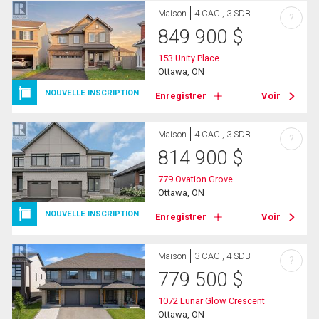
Maison
4 CAC , 3 SDB
?
849 900
$
153 Unity Place
Ottawa, ON
NOUVELLE INSCRIPTION
Enregistrer
Voir
Maison
4 CAC , 3 SDB
?
814 900
$
779 Ovation Grove
Ottawa, ON
NOUVELLE INSCRIPTION
Enregistrer
Voir
Maison
3 CAC , 4 SDB
?
779 500
$
1072 Lunar Glow Crescent
Ottawa, ON