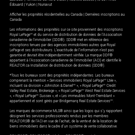
Édouard
|
Yukon
|
Nunavut
Afficher les propriétés résidentielles au Canada
|
Dernières inscriptions au
Canada
Les informations des propriétés sur ce site proviennent des inscriptions
Royal LePage
MD
et du service de distribution de données de l'Association
canadienne de l’immobilier (SDD®). SDD® met en référence des
inscriptions tenues par des agences immobilières autres que Royal
LePage et ses distributeurs. L'exactitude de l'information n'est pas
garantie et devrait être indépendamment vérifiée. La marque DDF®
appartient à l'Association canadienne de l’immobilier (ACI) et identifie le
REALTOR.ca Installation de distribution de données (SDD®).
*Tous les bureaux sont des propriétés indépendantes. Les bureaux
comprenant la mention « Services immobiliers Royal LePage
MD
Ltée »,
incluant sa division « Johnston & Daniel
MD
», « Royal LePage
MD
Credit
Valley Real Estate, Brokerage », « Royal LePage
MD
West Real Estate Services
», « Royal LePage
MD
Sussex », et « Les immeubles Mont-Tremblant »
appartiennent et sont gérés par Bridgemarq Real Estate Services
MD
.
Les marques de commerce MLS® ainsi que les logos qui s'y rapportent
désignent les services professionnels rendus par les membres
REALTORS® de l'ACI en vue de l'achat, de la vente et de la location de
biens immobiliers dans le cadre d'un système de vente collaborative.