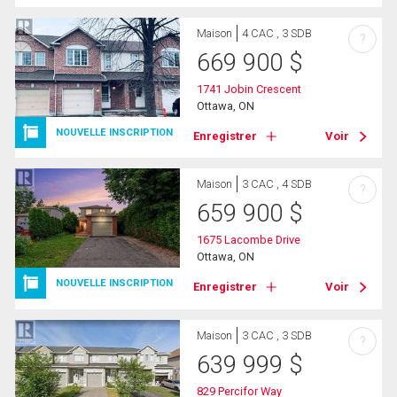
Maison
4 CAC , 3 SDB
?
669 900
$
1741 Jobin Crescent
Ottawa, ON
NOUVELLE INSCRIPTION
Enregistrer
Voir
Maison
3 CAC , 4 SDB
?
659 900
$
1675 Lacombe Drive
Ottawa, ON
NOUVELLE INSCRIPTION
Enregistrer
Voir
Maison
3 CAC , 3 SDB
?
639 999
$
829 Percifor Way