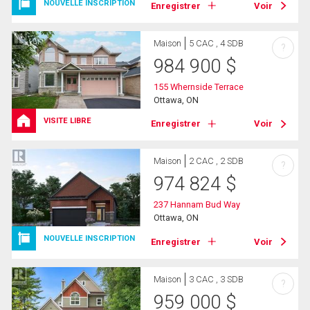
NOUVELLE INSCRIPTION
Enregistrer
Voir
Maison
5 CAC , 4 SDB
?
984 900
$
155 Whernside Terrace
Ottawa, ON
VISITE LIBRE
Enregistrer
Voir
Maison
2 CAC , 2 SDB
?
974 824
$
237 Hannam Bud Way
Ottawa, ON
NOUVELLE INSCRIPTION
Enregistrer
Voir
Maison
3 CAC , 3 SDB
?
959 000
$