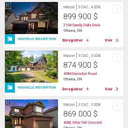
Maison
5 CAC , 4 SDB
?
899 900
$
2104 Sandy Oaks Drive
Ottawa, ON
NOUVELLE INSCRIPTION
Enregistrer
Voir
Maison
3 CAC , 3 SDB
?
874 900
$
4984 Dunrobin Road
Ottawa, ON
NOUVELLE INSCRIPTION
Enregistrer
Voir
Maison
3 CAC , 3 SDB
?
869 000
$
4082 Otter Tail Crescent
Ottawa, ON