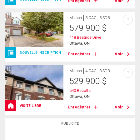
Enregistrer
Voir
Maison
3 CAC , 3 SDB
?
579 900
$
418 Beatrice Drive
Ottawa, ON
NOUVELLE INSCRIPTION
Enregistrer
Voir
Maison
4 CAC , 3 SDB
?
529 900
$
540 Recolte
Ottawa, ON
VISITE LIBRE
Enregistrer
Voir
PUBLICITÉ