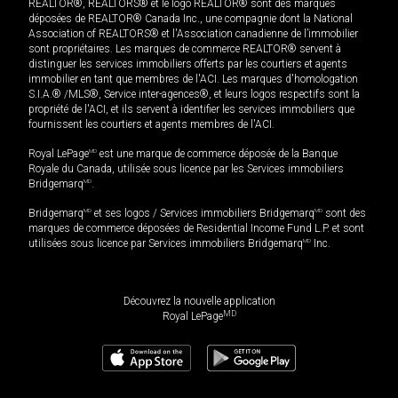
REALTOR®, REALTORS® et le logo REALTOR® sont des marques
déposées de REALTOR® Canada Inc., une compagnie dont la National
Association of REALTORS® et l'Association canadienne de l’immobilier
sont propriétaires. Les marques de commerce REALTOR® servent à
distinguer les services immobiliers offerts par les courtiers et agents
immobilier en tant que membres de l'ACI. Les marques d'homologation
S.I.A.® /MLS®, Service inter-agences®, et leurs logos respectifs sont la
propriété de l'ACI, et ils servent à identifier les services immobiliers que
fournissent les courtiers et agents membres de l'ACI.
Royal LePage
MD
est une marque de commerce déposée de la Banque
Royale du Canada, utilisée sous licence par les Services immobiliers
Bridgemarq
MD
.
Bridgemarq
MD
et ses logos / Services immobiliers Bridgemarq
MD
sont des
marques de commerce déposées de Residential Income Fund L.P. et sont
utilisées sous licence par Services immobiliers Bridgemarq
MD
Inc.
Découvrez la nouvelle application
MD
Royal LePage