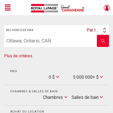
Menu
Rechercher
Live
En Direct
Par lieu
RECHERCHER PAR
Search
Trouvez
By
Entrez
votre
le
foyer
nom
de
Plus de critères
l'école
PRIX
Min
0 $
5 000 000+ $
Price
Max
Price
CHAMBRES & SALLES DE BAIN
Cham
Chambres
Salles de bain
Salles
de
bain
ACHAT OU LOCATION