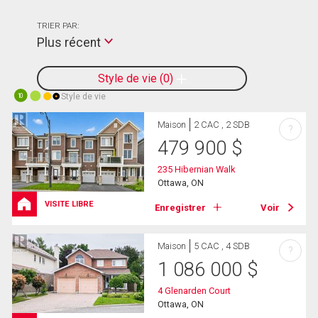
TRIER PAR:
Plus récent
Style de vie
0
Style de vie
10
Maison
2 CAC , 2 SDB
?
479 900
$
235 Hibernian Walk
Ottawa, ON
VISITE LIBRE
Enregistrer
Voir
Maison
5 CAC , 4 SDB
?
1 086 000
$
4 Glenarden Court
Ottawa, ON