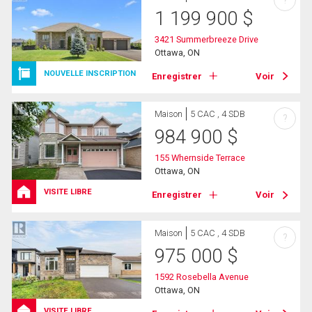
1 199 900
$
3421 Summerbreeze Drive
Ottawa, ON
NOUVELLE INSCRIPTION
Enregistrer
Voir
Maison
5 CAC , 4 SDB
?
984 900
$
155 Whernside Terrace
Ottawa, ON
VISITE LIBRE
Enregistrer
Voir
Maison
5 CAC , 4 SDB
?
975 000
$
1592 Rosebella Avenue
Ottawa, ON
VISITE LIBRE