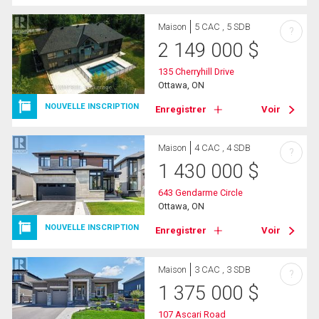
Maison
5 CAC , 5 SDB
?
2 149 000
$
135 Cherryhill Drive
Ottawa, ON
NOUVELLE INSCRIPTION
Enregistrer
Voir
Maison
4 CAC , 4 SDB
?
1 430 000
$
643 Gendarme Circle
Ottawa, ON
NOUVELLE INSCRIPTION
Enregistrer
Voir
Maison
3 CAC , 3 SDB
?
1 375 000
$
107 Ascari Road