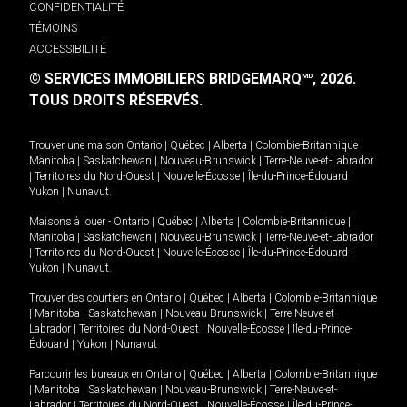
CONFIDENTIALITÉ
TÉMOINS
ACCESSIBILITÉ
© SERVICES IMMOBILIERS BRIDGEMARQ
, 2026.
MD
TOUS DROITS RÉSERVÉS.
Trouver une maison
Ontario
|
Québec
|
Alberta
|
Colombie-Britannique
|
Manitoba
|
Saskatchewan
|
Nouveau-Brunswick
|
Terre-Neuve-et-Labrador
|
Territoires du Nord-Ouest
|
Nouvelle-Écosse
|
Île-du-Prince-Édouard
|
Yukon
|
Nunavut
.
Maisons à louer -
Ontario
|
Québec
|
Alberta
|
Colombie-Britannique
|
Manitoba
|
Saskatchewan
|
Nouveau-Brunswick
|
Terre-Neuve-et-Labrador
|
Territoires du Nord-Ouest
|
Nouvelle-Écosse
|
Île-du-Prince-Édouard
|
Yukon
|
Nunavut
.
Trouver des courtiers en
Ontario
|
Québec
|
Alberta
|
Colombie-Britannique
|
Manitoba
|
Saskatchewan
|
Nouveau-Brunswick
|
Terre-Neuve-et-
Labrador
|
Territoires du Nord-Ouest
|
Nouvelle-Écosse
|
Île-du-Prince-
Édouard
|
Yukon
|
Nunavut
Parcourir les bureaux en
Ontario
|
Québec
|
Alberta
|
Colombie-Britannique
|
Manitoba
|
Saskatchewan
|
Nouveau-Brunswick
|
Terre-Neuve-et-
Labrador
|
Territoires du Nord-Ouest
|
Nouvelle-Écosse
|
Île-du-Prince-