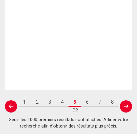
1
2
3
4
5
6
7
8
prev
next
...
22
Seuls les 1000 premiers résultats sont affichés. Affiner votre
recherche afin d'obtenir des résultats plus précis.