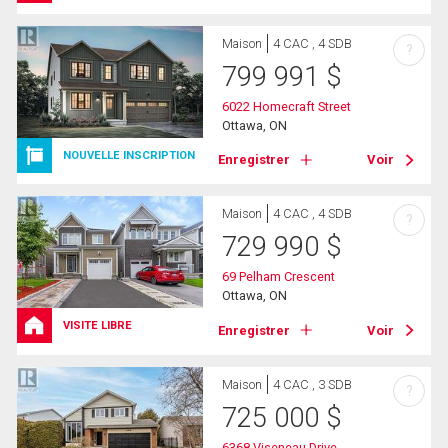
Maison
4 CAC , 4 SDB
?
799 991
$
6022 Homecraft Street
Ottawa, ON
NOUVELLE INSCRIPTION
Enregistrer
Voir
Maison
4 CAC , 4 SDB
?
729 990
$
69 Pelham Crescent
Ottawa, ON
VISITE LIBRE
Enregistrer
Voir
Maison
4 CAC , 3 SDB
?
725 000
$
6368 Viseneau Drive