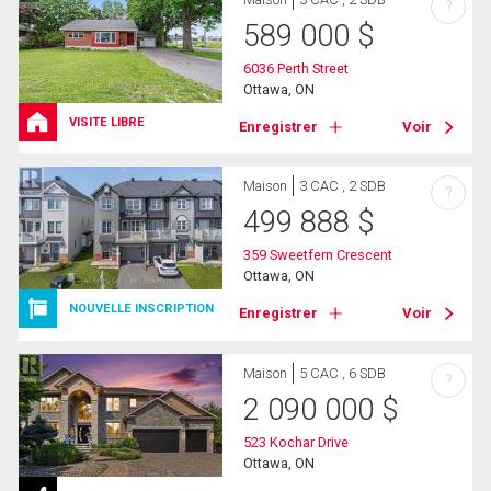
?
589 000
$
6036 Perth Street
Ottawa, ON
VISITE LIBRE
Enregistrer
Voir
Maison
3 CAC , 2 SDB
?
499 888
$
359 Sweetfern Crescent
Ottawa, ON
NOUVELLE INSCRIPTION
Enregistrer
Voir
Maison
5 CAC , 6 SDB
?
2 090 000
$
523 Kochar Drive
Ottawa, ON