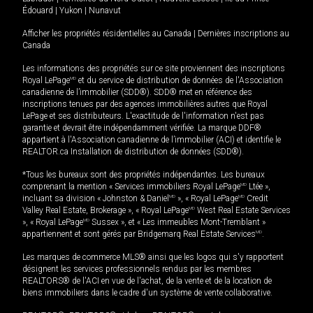
Édouard
|
Yukon
|
Nunavut
Afficher les propriétés résidentielles au Canada
|
Dernières inscriptions au
Canada
Les informations des propriétés sur ce site proviennent des inscriptions
Royal LePage
MD
et du service de distribution de données de l'Association
canadienne de l’immobilier (SDD®). SDD® met en référence des
inscriptions tenues par des agences immobilières autres que Royal
LePage et ses distributeurs. L'exactitude de l'information n'est pas
garantie et devrait être indépendamment vérifiée. La marque DDF®
appartient à l'Association canadienne de l’immobilier (ACI) et identifie le
REALTOR.ca Installation de distribution de données (SDD®).
*Tous les bureaux sont des propriétés indépendantes. Les bureaux
comprenant la mention « Services immobiliers Royal LePage
MD
Ltée »,
incluant sa division « Johnston & Daniel
MD
», « Royal LePage
MD
Credit
Valley Real Estate, Brokerage », « Royal LePage
MD
West Real Estate Services
», « Royal LePage
MD
Sussex », et « Les immeubles Mont-Tremblant »
appartiennent et sont gérés par Bridgemarq Real Estate Services
MD
.
Les marques de commerce MLS® ainsi que les logos qui s'y rapportent
désignent les services professionnels rendus par les membres
REALTORS® de l'ACI en vue de l'achat, de la vente et de la location de
biens immobiliers dans le cadre d'un système de vente collaborative.