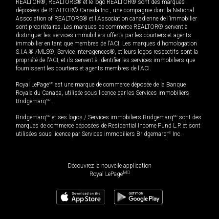
REALTOR®, REALTORS® et le logo REALTOR® sont des marques
déposées de REALTOR® Canada Inc., une compagnie dont la National
Association of REALTORS® et l'Association canadienne de l’immobilier
sont propriétaires. Les marques de commerce REALTOR® servent à
distinguer les services immobiliers offerts par les courtiers et agents
immobilier en tant que membres de l'ACI. Les marques d'homologation
S.I.A.® /MLS®, Service inter-agences®, et leurs logos respectifs sont la
propriété de l'ACI, et ils servent à identifier les services immobiliers que
fournissent les courtiers et agents membres de l'ACI.
Royal LePage
MD
est une marque de commerce déposée de la Banque
Royale du Canada, utilisée sous licence par les Services immobiliers
Bridgemarq
MD
.
Bridgemarq
MD
et ses logos / Services immobiliers Bridgemarq
MD
sont des
marques de commerce déposées de Residential Income Fund L.P. et sont
utilisées sous licence par Services immobiliers Bridgemarq
MD
Inc.
Découvrez la nouvelle application
MD
Royal LePage