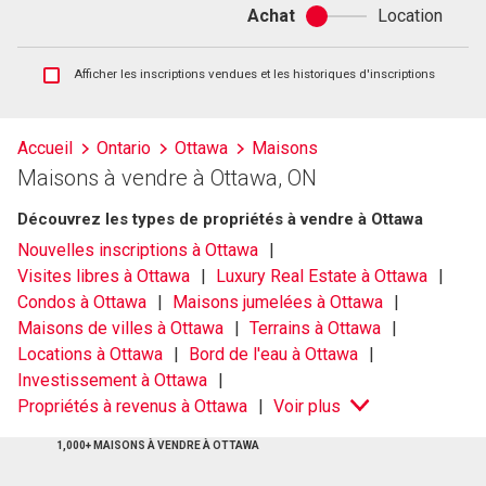
Achat
Location
Achat
ou
location
Afficher
Afficher les inscriptions vendues et les historiques d'inscriptions
les
inscriptions
vendues
Accueil
Ontario
Ottawa
Maisons
et
Maisons à vendre à Ottawa, ON
les
historiques
Découvrez les types de propriétés à vendre à Ottawa
d'inscriptions
Nouvelles inscriptions à Ottawa
Visites libres à Ottawa
Luxury Real Estate à Ottawa
Condos à Ottawa
Maisons jumelées à Ottawa
Maisons de villes à Ottawa
Terrains à Ottawa
Locations à Ottawa
Bord de l'eau à Ottawa
Investissement à Ottawa
Propriétés à revenus à Ottawa
Voir plus
1,000+ MAISONS À VENDRE À OTTAWA