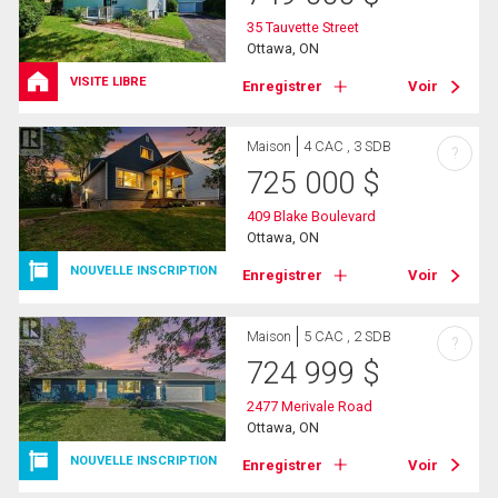
35 Tauvette Street
Ottawa, ON
VISITE LIBRE
Enregistrer
Voir
Maison
4 CAC , 3 SDB
?
725 000
$
409 Blake Boulevard
Ottawa, ON
NOUVELLE INSCRIPTION
Enregistrer
Voir
Maison
5 CAC , 2 SDB
?
724 999
$
2477 Merivale Road
Ottawa, ON
NOUVELLE INSCRIPTION
Enregistrer
Voir