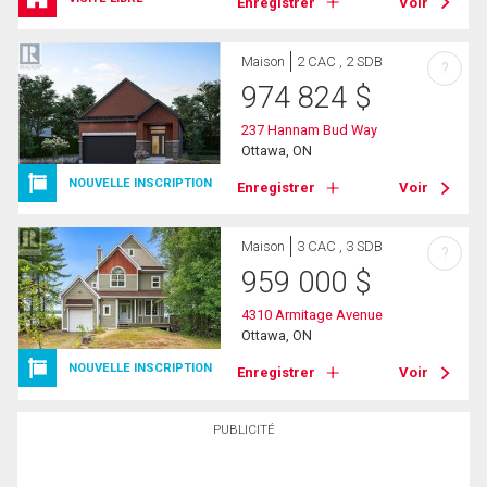
Enregistrer
Voir
Maison
2 CAC , 2 SDB
?
974 824
$
237 Hannam Bud Way
Ottawa, ON
NOUVELLE INSCRIPTION
Enregistrer
Voir
Maison
3 CAC , 3 SDB
?
959 000
$
4310 Armitage Avenue
Ottawa, ON
NOUVELLE INSCRIPTION
Enregistrer
Voir
PUBLICITÉ