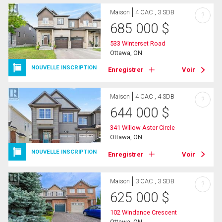
Maison
4 CAC , 3 SDB
?
685 000
$
533 Winterset Road
Ottawa, ON
NOUVELLE INSCRIPTION
Enregistrer
Voir
Maison
4 CAC , 4 SDB
?
644 000
$
341 Willow Aster Circle
Ottawa, ON
NOUVELLE INSCRIPTION
Enregistrer
Voir
Maison
3 CAC , 3 SDB
?
625 000
$
102 Windance Crescent
Ottawa, ON