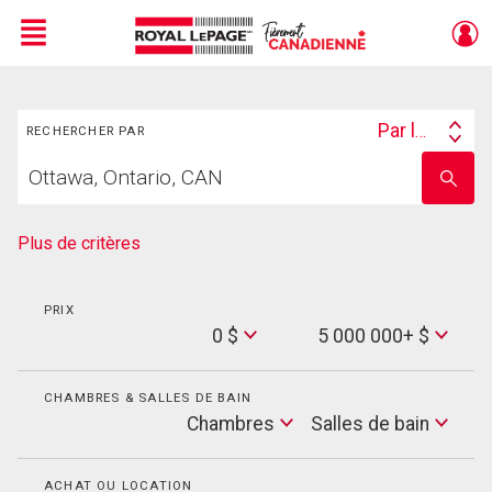
Menu
Rechercher
Live
En Direct
Par lieu
RECHERCHER PAR
Search
Trouvez
By
Entrez
votre
le
foyer
nom
de
Plus de critères
l'école
PRIX
Min
0 $
5 000 000+ $
Price
Max
Price
CHAMBRES & SALLES DE BAIN
Cham
Chambres
Salles de bain
Salles
de
bain
ACHAT OU LOCATION