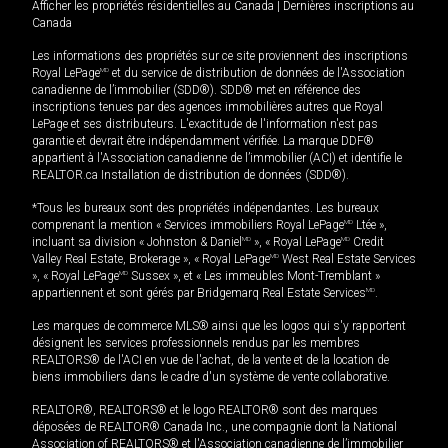
Afficher les propriétés résidentielles au Canada
|
Dernières inscriptions au
Canada
Les informations des propriétés sur ce site proviennent des inscriptions
Royal LePage
MD
et du service de distribution de données de l'Association
canadienne de l’immobilier (SDD®). SDD® met en référence des
inscriptions tenues par des agences immobilières autres que Royal
LePage et ses distributeurs. L'exactitude de l'information n'est pas
garantie et devrait être indépendamment vérifiée. La marque DDF®
appartient à l'Association canadienne de l’immobilier (ACI) et identifie le
REALTOR.ca Installation de distribution de données (SDD®).
*Tous les bureaux sont des propriétés indépendantes. Les bureaux
comprenant la mention « Services immobiliers Royal LePage
MD
Ltée »,
incluant sa division « Johnston & Daniel
MD
», « Royal LePage
MD
Credit
Valley Real Estate, Brokerage », « Royal LePage
MD
West Real Estate Services
», « Royal LePage
MD
Sussex », et « Les immeubles Mont-Tremblant »
appartiennent et sont gérés par Bridgemarq Real Estate Services
MD
.
Les marques de commerce MLS® ainsi que les logos qui s'y rapportent
désignent les services professionnels rendus par les membres
REALTORS® de l'ACI en vue de l'achat, de la vente et de la location de
biens immobiliers dans le cadre d'un système de vente collaborative.
REALTOR®, REALTORS® et le logo REALTOR® sont des marques
déposées de REALTOR® Canada Inc., une compagnie dont la National
Association of REALTORS® et l'Association canadienne de l’immobilier