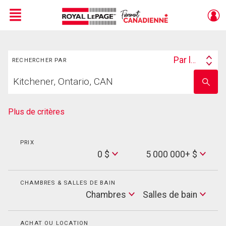
Menu
Rechercher
Live
En Direct
Par lieu
RECHERCHER PAR
Search
Trouvez
By
Entrez
votre
le
foyer
nom
de
Plus de critères
l'école
PRIX
Min
0 $
5 000 000+ $
Price
Max
Price
CHAMBRES & SALLES DE BAIN
Cham
Chambres
Salles de bain
Salles
de
bain
ACHAT OU LOCATION