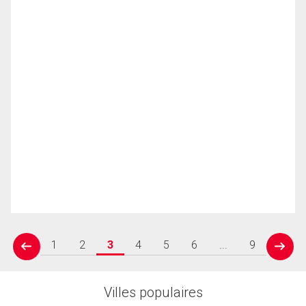
1
2
3
4
5
6
...
9
prev
next
Villes populaires