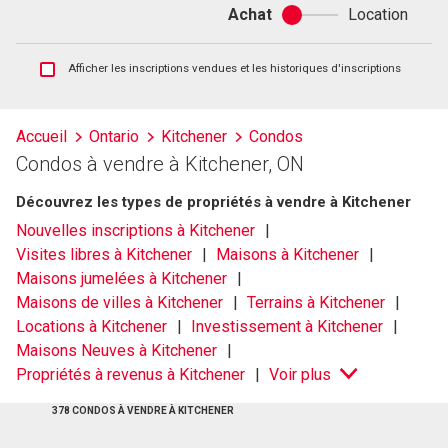
Achat
Location
Achat
ou
location
Afficher
Afficher les inscriptions vendues et les historiques d'inscriptions
les
inscriptions
vendues
Accueil
Ontario
Kitchener
Condos
et
Condos à vendre à Kitchener, ON
les
historiques
Découvrez les types de propriétés à vendre à Kitchener
d'inscriptions
Nouvelles inscriptions à Kitchener
Visites libres à Kitchener
Maisons à Kitchener
Maisons jumelées à Kitchener
Maisons de villes à Kitchener
Terrains à Kitchener
Locations à Kitchener
Investissement à Kitchener
Maisons Neuves à Kitchener
Propriétés à revenus à Kitchener
Voir plus
378 CONDOS À VENDRE À KITCHENER