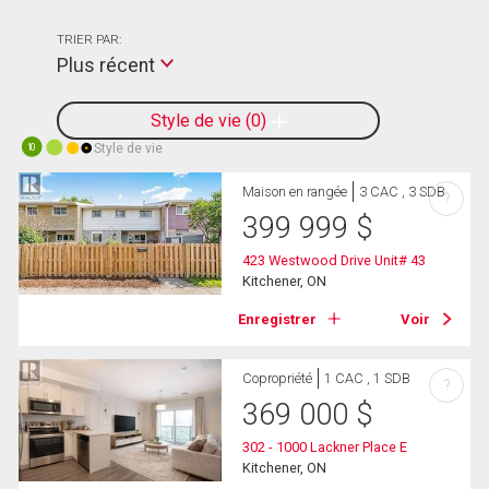
TRIER PAR:
Plus récent
Style de vie
0
Style de vie
10
Maison en rangée
3 CAC , 3 SDB
?
399 999
$
423 Westwood Drive Unit# 43
Kitchener, ON
Enregistrer
Voir
Copropriété
1 CAC , 1 SDB
?
369 000
$
302 - 1000 Lackner Place E
Kitchener, ON