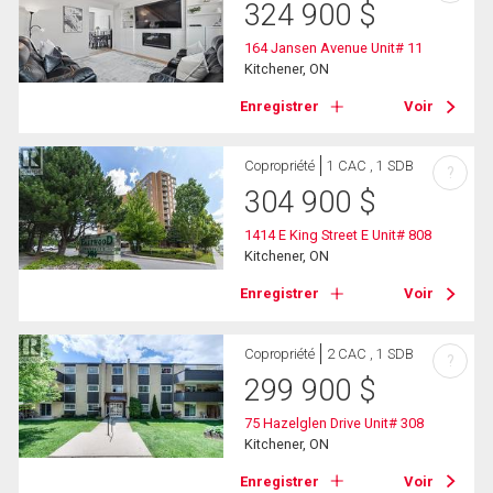
324 900
$
164 Jansen Avenue Unit# 11
Kitchener, ON
Enregistrer
Voir
Copropriété
1 CAC , 1 SDB
?
304 900
$
1414 E King Street E Unit# 808
Kitchener, ON
Enregistrer
Voir
Copropriété
2 CAC , 1 SDB
?
299 900
$
75 Hazelglen Drive Unit# 308
Kitchener, ON
Enregistrer
Voir