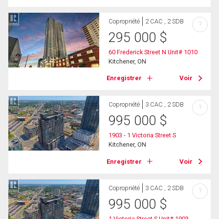
Copropriété
2 CAC , 2 SDB
?
295 000
$
60 Frederick Street N Unit# 1010
Kitchener, ON
Enregistrer
Voir
Copropriété
3 CAC , 2 SDB
?
995 000
$
1903 - 1 Victoria Street S
Kitchener, ON
Enregistrer
Voir
Copropriété
3 CAC , 2 SDB
?
995 000
$
1 Victoria Street S Unit# 1903