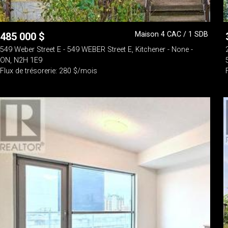
Maison 4 CAC / 1 SDB
485 000
$
549 Weber Street E - 549 WEBER Street E, Kitchener - None -
ON, N2H 1E9
Flux de trésorerie: 280 $/mois