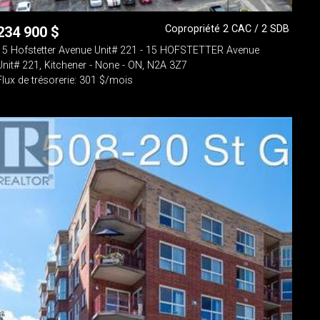
Copropriété 2 CAC / 2 SDB
234 900
$
15 Hofstetter Avenue Unit# 221 - 15 HOFSTETTER Avenue
Unit# 221, Kitchener - None - ON, N2A 3Z7
Flux de trésorerie: 301 $/mois