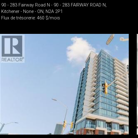
90 - 283 Fairway Road N - 90 - 283 FAIRWAY ROAD N,
Kitchener - None - ON, N2A 2P1
Flux de trésorerie: 460 $/mois