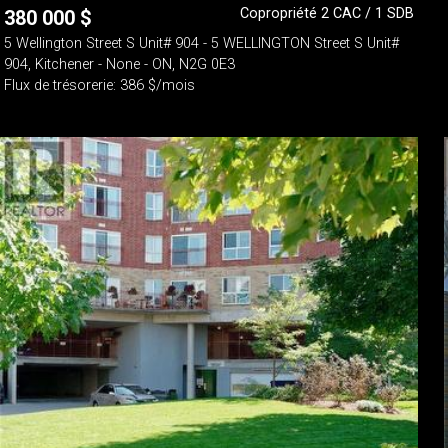
Copropriété 2 CAC / 1 SDB
380 000
$
5 Wellington Street S Unit# 904 - 5 WELLINGTON Street S Unit#
904, Kitchener - None - ON, N2G 0E3
Flux de trésorerie: 386 $/mois