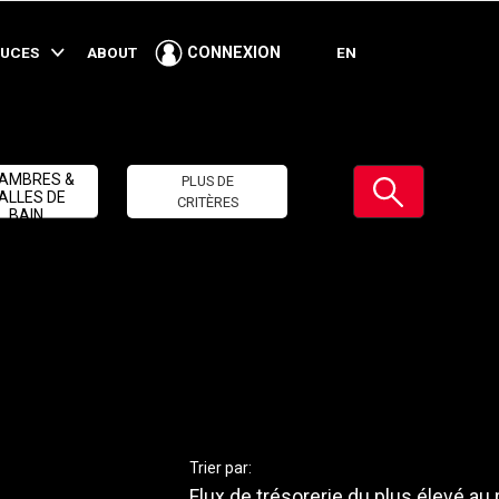
TUCES
ABOUT
EN
CONNEXION
Soumettre
AMBRES &
PLUS DE
ALLES DE
CRITÈRES
BAIN
Trier par:
Flux de trésorerie du plus élevé au