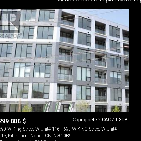
Copropriété 2 CAC / 1 SDB
299 888
$
690 W King Street W Unit# 116 - 690 W KING Street W Unit#
116, Kitchener - None - ON, N2G 0B9