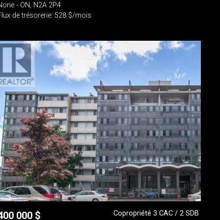
None - ON, N2A 2P4
Flux de trésorerie: 528 $/mois
Copropriété 3 CAC / 2 SDB
400 000
$