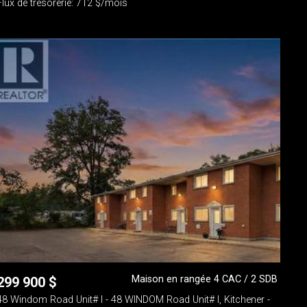
Flux de trésorerie: 712 $/mois
Maison en rangée 4 CAC / 2 SDB
299 900
$
48 Windom Road Unit# I - 48 WINDOM Road Unit# I, Kitchener -