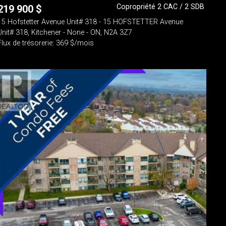
Copropriété 2 CAC / 2 SDB
219 900
$
15 Hofstetter Avenue Unit# 318 - 15 HOFSTETTER Avenue
Unit# 318, Kitchener - None - ON, N2A 3Z7
Flux de trésorerie: 369 $/mois