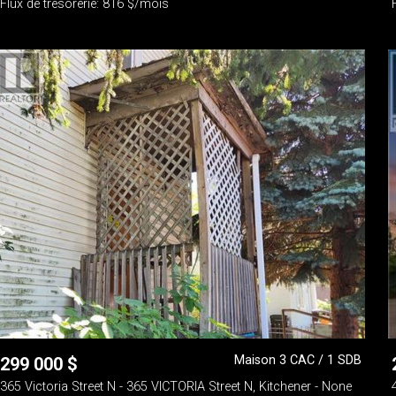
Flux de trésorerie: 816 $/mois
Maison 3 CAC / 1 SDB
299 000
$
365 Victoria Street N - 365 VICTORIA Street N, Kitchener - None