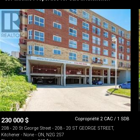
Copropriété 2 CAC / 1 SDB
230 000
$
208 - 20 St George Street - 208 - 20 ST GEORGE STREET,
Kitchener - None - ON, N2G 2S7