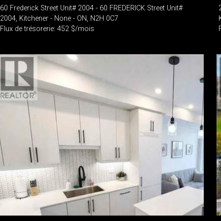
60 Frederick Street Unit# 2004 - 60 FREDERICK Street Unit#
2004, Kitchener - None - ON, N2H 0C7
Flux de trésorerie: 452 $/mois