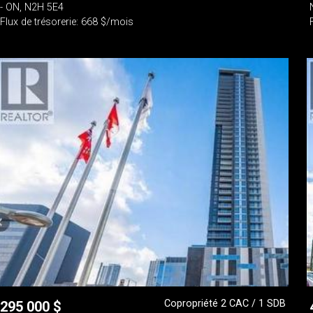
- ON, N2H 5E4
Flux de trésorerie: 668 $/mois
Copropriété 2 CAC / 1 SDB
295 000
$