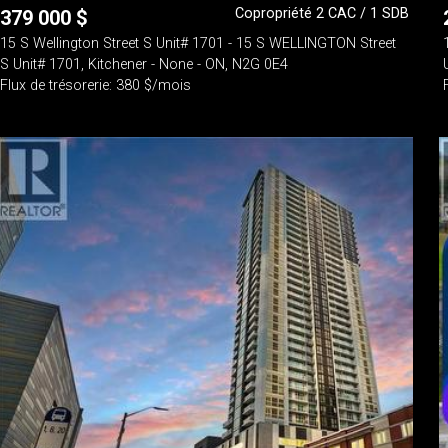
Copropriété 2 CAC / 1 SDB
379 000
$
15 S Wellington Street S Unit# 1701 - 15 S WELLINGTON Street
S Unit# 1701, Kitchener - None - ON, N2G 0E4
Flux de trésorerie: 380 $/mois