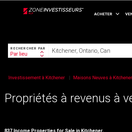
Live
En Direct
ACHETER
VE
RECHERCHER
Trouvez
RECHERCHER PAR
votre
Par lieu
Search
foyer
By
Investissement à Kitchener
Maisons Neuves à Kitchene
Propriétés à revenus à v
837 Income Properties for Sale in Kitchener.