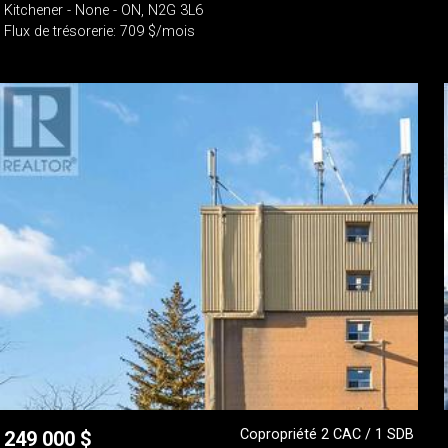
Kitchener - None - ON, N2G 3L6
Flux de trésorerie: 709 $/mois
Copropriété 2 CAC / 1 SDB
249 000
$