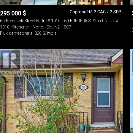
Copropriété 2 CAC / 2 SDB
295 000
$
60 Frederick Street N Unit# 1010 - 60 FREDERICK Street N Unit#
1010, Kitchener - None - ON, N2H 0C7
Flux de trésorerie: 320 $/mois