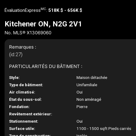
MC
ÉvaluationExpress
:
518K $ - 656K $
Kitchener ON, N2G 2V1
No. MLS® X13069060
Remarques :
(id:27)
PARTICULARITÉS DU BÂTIMENT :
Style:
Maison détachée
Type de bâtiment:
Unifamiliale
Air climatisé:
Oui
État du sous-sol:
Non aménagé
Fondation:
Pierre
Revêtement extérieur:
Stationnement:
Oui
Surface utile:
1100 - 1500 sqft Pieds carrés
Type de construction:
Isolée