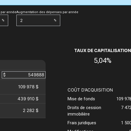
 par année
Augmentation des dépenses par année
%
%
TAUX DE CAPITALISATION
5,04%
$
109 978 $
COÛT D’ACQUISITION
439 910 $
Mise de fonds
109 97
Droits de cession
7 47
2 282 $
immobilière
Frais juridiques
1 50