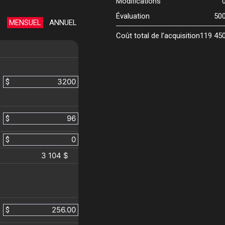
Modifications
Évaluation
50
MENSUEL
ANNUEL
Coût total de l’acquisition
119 45
$
$
$
3 104 $
$