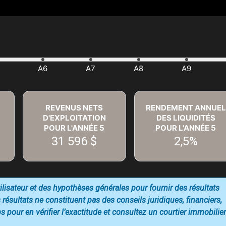
REVENUS NETS
RENDEMENT ANNUEL
D'EXPLOITATION
DES LIQUIDITÉS
POUR L'ANNÉE
5
POUR L'ANNÉE
5
31 596 $
2,5%
utilisateur et des hypothèses générales pour fournir des résultats
 résultats ne constituent pas des conseils juridiques, financiers,
 pour en vérifier l’exactitude et consultez un courtier immobilier