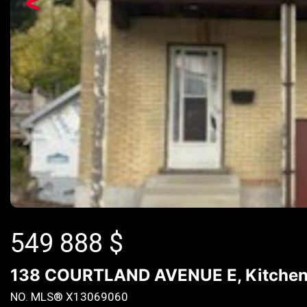
<
549 888
$
138 COURTLAND AVENUE E, Kitchene
NO. MLS® X13069060