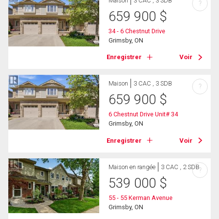
Maison
3 CAC , 3 SDB
?
659 900
$
34 - 6 Chestnut Drive
Grimsby, ON
Enregistrer
Voir
Maison
3 CAC , 3 SDB
?
659 900
$
6 Chestnut Drive Unit# 34
Grimsby, ON
Enregistrer
Voir
Maison en rangée
3 CAC , 2 SDB
?
539 000
$
55 - 55 Kerman Avenue
Grimsby, ON