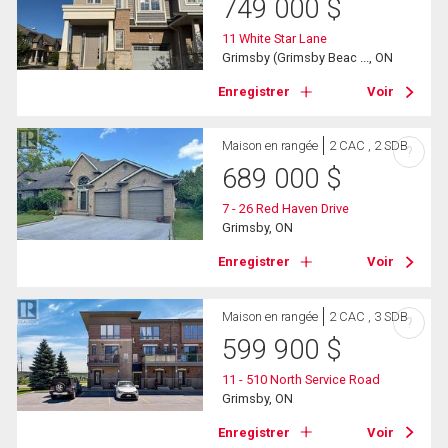
749 000
$
11 White Star Lane
Grimsby (Grimsby Beac ..., ON
Enregistrer
Voir
Maison en rangée
2 CAC , 2 SDB
?
689 000
$
7 - 26 Red Haven Drive
Grimsby, ON
Enregistrer
Voir
Maison en rangée
2 CAC , 3 SDB
?
599 900
$
11 - 510 North Service Road
Grimsby, ON
Enregistrer
Voir