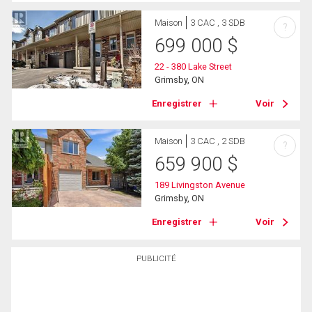
Maison
3 CAC , 3 SDB
?
699 000
$
22 - 380 Lake Street
Grimsby, ON
Enregistrer
Voir
Maison
3 CAC , 2 SDB
?
659 900
$
189 Livingston Avenue
Grimsby, ON
Enregistrer
Voir
PUBLICITÉ