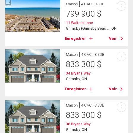
Maison
4 CAC , 3 SDB
?
799 900
$
11 Walters Lane
Grimsby (Grimsby Beac ..., ON
Enregistrer
Voir
Maison
4 CAC , 3 SDB
?
833 300
$
34 Bryans Way
Grimsby, ON
Enregistrer
Voir
Maison
4 CAC , 3 SDB
?
833 300
$
36 Bryans Way
Grimsby, ON