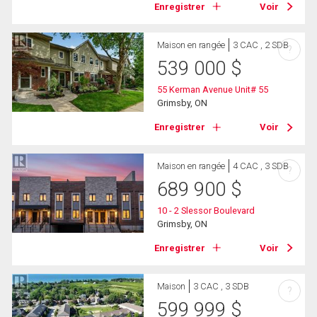
Enregistrer
Voir
Maison en rangée
3 CAC , 2 SDB
?
539 000
$
55 Kerman Avenue Unit# 55
Grimsby, ON
Enregistrer
Voir
Maison en rangée
4 CAC , 3 SDB
?
689 900
$
10 - 2 Slessor Boulevard
Grimsby, ON
Enregistrer
Voir
Maison
3 CAC , 3 SDB
?
599 999
$