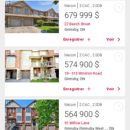
Maison
3 CAC , 3 SDB
?
679 999
$
27 Beech Street
Grimsby, ON
Enregistrer
Voir
Maison
2 CAC , 2 SDB
?
574 900
$
19 - 515 Winston Road
Grimsby, ON
Enregistrer
Voir
Maison
2 CAC , 2 SDB
?
564 900
$
91 Willow Lane
Grimsby (Grimsby West ..., ON