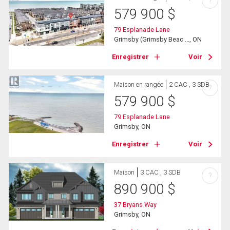
?
579 900
$
79 Esplanade Lane
Grimsby (Grimsby Beac ..., ON
Enregistrer
Voir
Maison en rangée
2 CAC , 3 SDB
?
579 900
$
79 Esplanade Lane
Grimsby, ON
Enregistrer
Voir
Maison
3 CAC , 3 SDB
?
890 900
$
37 Bryans Way
Grimsby, ON