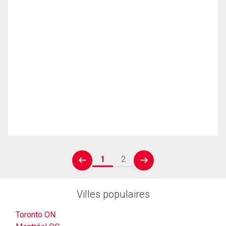
1
2
prev
next
Villes populaires
Toronto ON