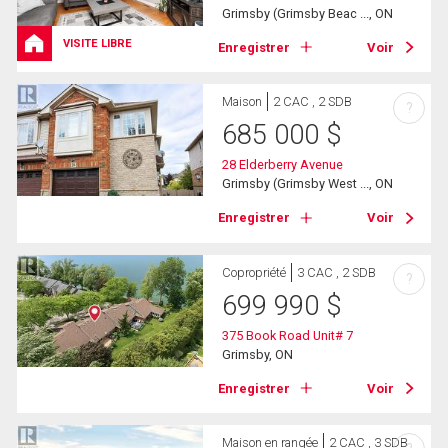
Grimsby (Grimsby Beac ..., ON
VISITE LIBRE
Enregistrer
Voir
Maison
2 CAC , 2 SDB
?
685 000
$
28 Elderberry Avenue
Grimsby (Grimsby West ..., ON
Enregistrer
Voir
Copropriété
3 CAC , 2 SDB
?
699 990
$
375 Book Road Unit# 7
Grimsby, ON
Enregistrer
Voir
Maison en rangée
2 CAC , 3 SDB