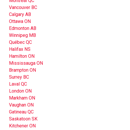
Montréal QC
Vancouver BC
Calgary AB
Ottawa ON
Edmonton AB
Winnipeg MB
Québec QC
Halifax NS
Hamilton ON
Mississauga ON
Brampton ON
Surrey BC
Laval QC
London ON
Markham ON
Vaughan ON
Gatineau QC
Saskatoon SK
Kitchener ON