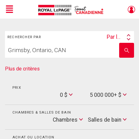
Menu
Rechercher
Live
En Direct
Par lieu
RECHERCHER PAR
Search
Trouvez
By
Entrez
votre
le
foyer
nom
de
Plus de critères
l'école
PRIX
Min
0 $
5 000 000+ $
Price
Max
Price
CHAMBRES & SALLES DE BAIN
Cham
Chambres
Salles de bain
Salles
de
bain
ACHAT OU LOCATION