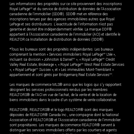
Les informations des propriétés sur ce site proviennent des inscriptions
Royal LePage
MD
et du service de distribution de données de l'Association
canadienne de l’immobilier (SDD®). SDD® met en référence des
inscriptions tenues par des agences immobilières autres que Royal
LePage et ses distributeurs. L'exactitude de l'information n'est pas
garantie et devrait être indépendamment vérifiée. La marque DDF®
appartient à l'Association canadienne de l’immobilier (ACI) et identifie le
REALTOR.ca Installation de distribution de données (SDD®).
*Tous les bureaux sont des propriétés indépendantes. Les bureaux
comprenant la mention « Services immobiliers Royal LePage
MD
Ltée »,
incluant sa division « Johnston & Daniel
MD
», « Royal LePage
MD
Credit
Valley Real Estate, Brokerage », « Royal LePage
MD
West Real Estate Services
», « Royal LePage
MD
Sussex », et « Les immeubles Mont-Tremblant »
appartiennent et sont gérés par Bridgemarq Real Estate Services
MD
.
Les marques de commerce MLS® ainsi que les logos qui s'y rapportent
désignent les services professionnels rendus par les membres
REALTORS® de l'ACI en vue de l'achat, de la vente et de la location de
biens immobiliers dans le cadre d'un système de vente collaborative.
REALTOR®, REALTORS® et le logo REALTOR® sont des marques
déposées de REALTOR® Canada Inc., une compagnie dont la National
Association of REALTORS® et l'Association canadienne de l’immobilier
sont propriétaires. Les marques de commerce REALTOR® servent à
distinguer les services immobiliers offerts par les courtiers et agents