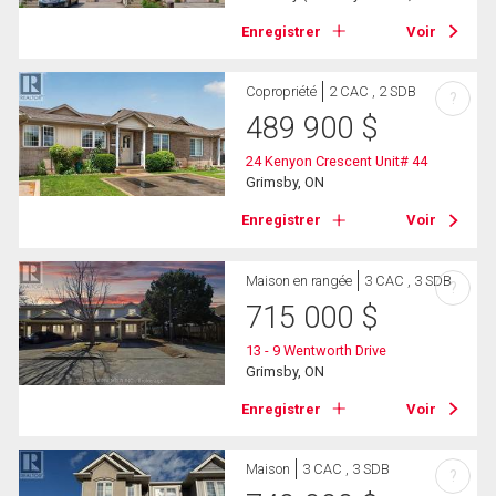
Enregistrer
Voir
Copropriété
2 CAC , 2 SDB
?
489 900
$
24 Kenyon Crescent Unit# 44
Grimsby, ON
Enregistrer
Voir
Maison en rangée
3 CAC , 3 SDB
?
715 000
$
13 - 9 Wentworth Drive
Grimsby, ON
Enregistrer
Voir
Maison
3 CAC , 3 SDB
?