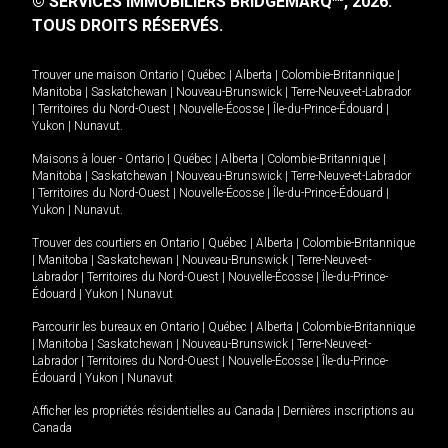
© SERVICES IMMOBILIERS BRIDGEMARQ
, 2026.
TOUS DROITS RÉSERVÉS.
Trouver une maison
Ontario
|
Québec
|
Alberta
|
Colombie-Britannique
|
Manitoba
|
Saskatchewan
|
Nouveau-Brunswick
|
Terre-Neuve-et-Labrador
|
Territoires du Nord-Ouest
|
Nouvelle-Écosse
|
Île-du-Prince-Édouard
|
Yukon
|
Nunavut
.
Maisons à louer -
Ontario
|
Québec
|
Alberta
|
Colombie-Britannique
|
Manitoba
|
Saskatchewan
|
Nouveau-Brunswick
|
Terre-Neuve-et-Labrador
|
Territoires du Nord-Ouest
|
Nouvelle-Écosse
|
Île-du-Prince-Édouard
|
Yukon
|
Nunavut
.
Trouver des courtiers en
Ontario
|
Québec
|
Alberta
|
Colombie-Britannique
|
Manitoba
|
Saskatchewan
|
Nouveau-Brunswick
|
Terre-Neuve-et-
Labrador
|
Territoires du Nord-Ouest
|
Nouvelle-Écosse
|
Île-du-Prince-
Édouard
|
Yukon
|
Nunavut
Parcourir les bureaux en
Ontario
|
Québec
|
Alberta
|
Colombie-Britannique
|
Manitoba
|
Saskatchewan
|
Nouveau-Brunswick
|
Terre-Neuve-et-
Labrador
|
Territoires du Nord-Ouest
|
Nouvelle-Écosse
|
Île-du-Prince-
Édouard
|
Yukon
|
Nunavut
Afficher les propriétés résidentielles au Canada
|
Dernières inscriptions au
Canada