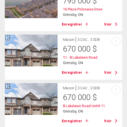
795 000
$
16 Place Polonaise Drive
Grimsby, ON
Enregistrer
Voir
Maison
3 CAC , 3 SDB
?
670 000
$
11 - 8 Lakelawn Road
Grimsby, ON
Enregistrer
Voir
Maison
3 CAC , 3 SDB
?
670 000
$
8 Lakelawn Road Unit# 11
Grimsby, ON
Enregistrer
Voir