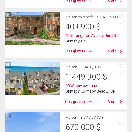
Enregistrer
Voir
Maison en rangée
3 CAC , 2 SDB
?
409 900
$
125 Livingston Avenue Unit# 34
Grimsby, ON
Enregistrer
Voir
Maison
3 CAC , 3 SDB
?
1 449 900
$
60 Waterview Lane
Grimsby (Grimsby Beac ..., ON
Enregistrer
Voir
Maison
3 CAC , 3 SDB
?
670 000
$