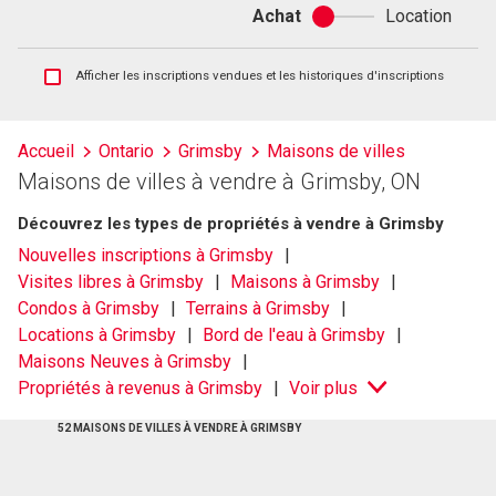
Achat
Location
Achat
ou
location
Afficher
Afficher les inscriptions vendues et les historiques d'inscriptions
les
inscriptions
vendues
Accueil
Ontario
Grimsby
Maisons de villes
et
Maisons de villes à vendre à Grimsby, ON
les
historiques
Découvrez les types de propriétés à vendre à Grimsby
d'inscriptions
Nouvelles inscriptions à Grimsby
Visites libres à Grimsby
Maisons à Grimsby
Condos à Grimsby
Terrains à Grimsby
Locations à Grimsby
Bord de l'eau à Grimsby
Maisons Neuves à Grimsby
Propriétés à revenus à Grimsby
Voir plus
52 MAISONS DE VILLES À VENDRE À GRIMSBY