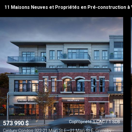
11 Maisons Neuves et Propriétés en Pré-construction à
Copropriété 1 CAC / 1 SDB
573 990
$
Century Condos 322-21 Main St E - 21 Main St E, Grimsby -