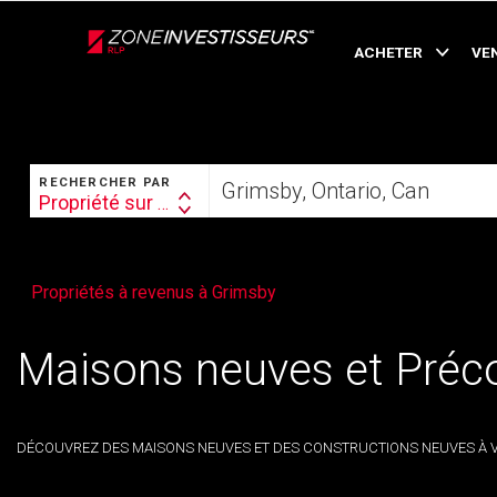
Live
En Direct
ACHETER
VE
RECHERCHER
Trouvez
RECHERCHER PAR
votre
Propriété sur plan
Search
foyer
By
Propriétés à revenus à Grimsby
Maisons neuves et Préco
DÉCOUVREZ DES MAISONS NEUVES ET DES CONSTRUCTIONS NEUVES À VE