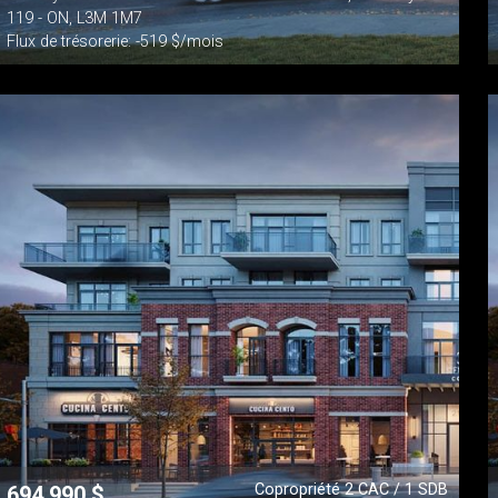
119 - ON, L3M 1M7
Flux de trésorerie: -519 $/mois
Copropriété 2 CAC / 1 SDB
694 990
$