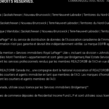
ROITS RÉSERVÉS.
COMMUNIQUEZ AVEC NOUS
A
a
|
Saskatchewan
|
Nouveau-Brunswick
|
Terre-Neuve-et-Labrador
|
Territoires du Nord
Saskatchewan
|
Nouveau-Brunswick
|
Terre-Neuve-et-Labrador
|
Territoires du Nord-Ou
ique
|
Manitoba
|
Saskatchewan
|
Nouveau-Brunswick
|
Terre-Neuve-et-Labrador
|
Territ
LePage
MD
et du service de distribution de données de l'Association canadienne de l’im
rmation n'est pas garantie et devrait être indépendamment vérifiée. La marque DDF® appa
la mention « Services immobiliers Royal LePage
MD
Ltée », incluant sa division « Johnst
bles Mont-Tremblant » appartiennent et sont gérés par Bridgemarq Real Estate Servic
 les services professionnels rendus par les membres REALTORS® de l'ACI en vue de l'a
TOR® Canada Inc., une compagnie dont la National Association of REALTORS® et l'
s courtiers et agents immobilier en tant que membres de l'ACI. Les marques d'homolog
ssent les courtiers et agents membres de l'ACI.
da, utilisée sous licence par les Services immobiliers Bridgemarq
MD
.
s de commerce déposées de Residential Income Fund L.P. et sont utilisées sous lice