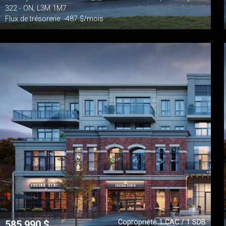
322 - ON, L3M 1M7
Flux de trésorerie: -487 $/mois
Copropriété 1 CAC / 1 SDB
585 990
$