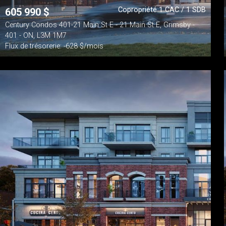
Copropriété 1 CAC / 1 SDB
605 990
$
Century Condos 401-21 Main St E - 21 Main St E, Grimsby -
401 - ON, L3M 1M7
Flux de trésorerie: -628 $/mois