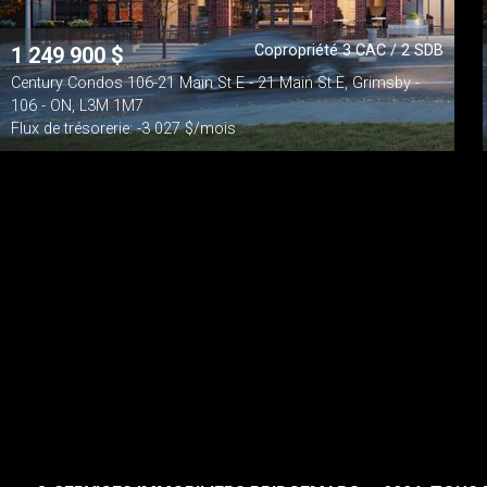
Copropriété 3 CAC / 2 SDB
1 249 900
$
Century Condos 106-21 Main St E - 21 Main St E, Grimsby -
106 - ON, L3M 1M7
Flux de trésorerie: -3 027 $/mois