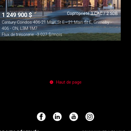
Copropriété 3 CAC / 2 SDB
1 249 900
$
Century Condos 406-21 Main St E - 21 Main St E, Grimsby -
406 - ON, L3M 1M7
Flux de trésorerie: -3 027 $/mois
Haut de page
Facebook
LinkedIn
YouTube
Instagram