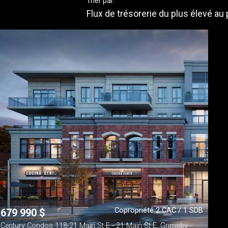
Trier par:
Flux de trésorerie du plus élevé au
Copropriété 2 CAC / 1 SDB
679 990
$
Century Condos 118-21 Main St E - 21 Main St E, Grimsby -