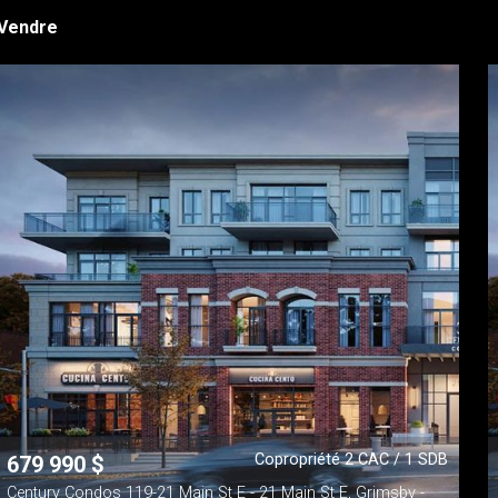
 Vendre
Copropriété 2 CAC / 1 SDB
679 990
$
Century Condos 119-21 Main St E - 21 Main St E, Grimsby -