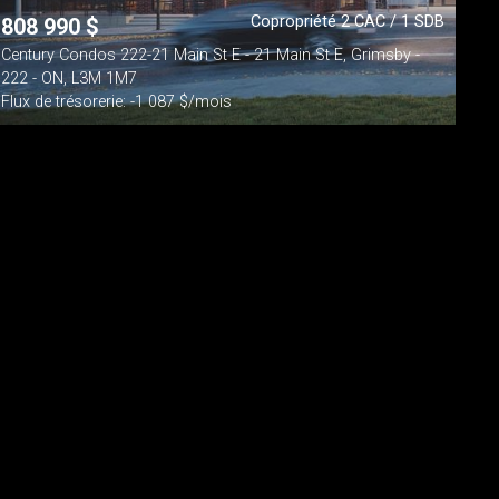
Copropriété 2 CAC / 1 SDB
808 990
$
Century Condos 222-21 Main St E - 21 Main St E, Grimsby -
222 - ON, L3M 1M7
Flux de trésorerie: -1 087 $/mois