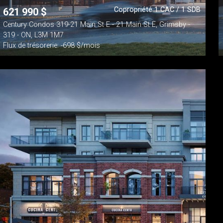
Copropriété 1 CAC / 1 SDB
621 990
$
Century Condos 319-21 Main St E - 21 Main St E, Grimsby -
319 - ON, L3M 1M7
Flux de trésorerie: -698 $/mois