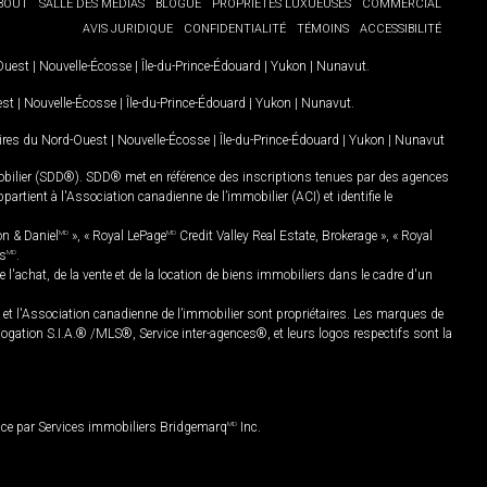
BOUT
SALLE DES MÉDIAS
BLOGUE
PROPRIÉTÉS LUXUEUSES
COMMERCIAL
AVIS JURIDIQUE
CONFIDENTIALITÉ
TÉMOINS
ACCESSIBILITÉ
-Ouest
|
Nouvelle-Écosse
|
Île-du-Prince-Édouard
|
Yukon
|
Nunavut
.
est
|
Nouvelle-Écosse
|
Île-du-Prince-Édouard
|
Yukon
|
Nunavut
.
oires du Nord-Ouest
|
Nouvelle-Écosse
|
Île-du-Prince-Édouard
|
Yukon
|
Nunavut
mobilier (SDD®). SDD® met en référence des inscriptions tenues par des agences
rtient à l'Association canadienne de l’immobilier (ACI) et identifie le
on & Daniel
MD
», « Royal LePage
MD
Credit Valley Real Estate, Brokerage », « Royal
es
MD
.
chat, de la vente et de la location de biens immobiliers dans le cadre d'un
Association canadienne de l’immobilier sont propriétaires. Les marques de
ation S.I.A.® /MLS®, Service inter-agences®, et leurs logos respectifs sont la
nce par Services immobiliers Bridgemarq
MD
Inc.