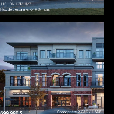
118 - ON, L3M 1M7
Flux de trésorerie: -519 $/mois
Copropriété 2 CAC / 1 SDB
699 990
$