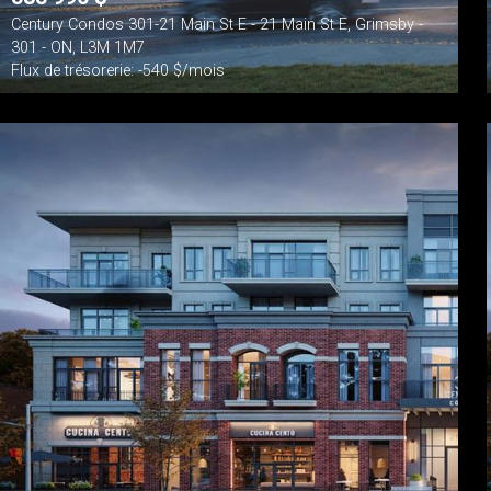
Century Condos 301-21 Main St E - 21 Main St E, Grimsby -
301 - ON, L3M 1M7
Flux de trésorerie: -540 $/mois