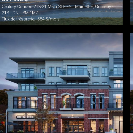
Century Condos 213-21 Main St E - 21 Main St E, Grimsby -
213 - ON, L3M 1M7
Flux de trésorerie: -584 $/mois