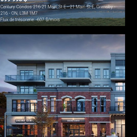
Century Condos 216-21 Main St E - 21 Main St E, Grimsby -
216 - ON, L3M 1M7
Flux de trésorerie: -607 $/mois