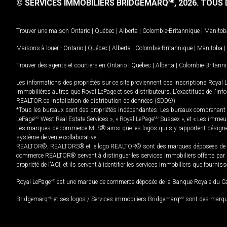
© SERVICES IMMOBILIERS BRIDGEMARQ
, 2026.
TOUS D
MD
Trouver une maison
Ontario
|
Québec
|
Alberta
|
Colombie-Britannique
|
Manitob
Maisons à louer -
Ontario
|
Québec
|
Alberta
|
Colombie-Britannique
|
Manitoba
|
Trouver des agents et courtiers en
Ontario
|
Québec
|
Alberta
|
Colombie-Britann
Les informations des propriétés sur ce site proviennent des inscriptions Royal 
immobilières autres que Royal LePage et ses distributeurs. L'exactitude de l'info
REALTOR.ca Installation de distribution de données (SDD®).
*Tous les bureaux sont des propriétés indépendantes. Les bureaux comprenant 
LePage
MD
West Real Estate Services », « Royal LePage
MD
Sussex », et « Les immeu
Les marques de commerce MLS® ainsi que les logos qui s'y rapportent désignent
système de vente collaborative.
REALTOR®, REALTORS® et le logo REALTOR® sont des marques déposées de REAL
commerce REALTOR® servent à distinguer les services immobiliers offerts par le
propriété de l'ACI, et ils servent à identifier les services immobiliers que fourni
Royal LePage
MD
est une marque de commerce déposée de la Banque Royale du Cana
Bridgemarq
MD
et ses logos / Services immobiliers Bridgemarq
MD
sont des marque