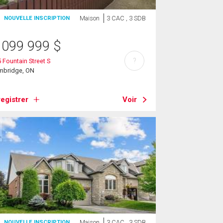
Maison
3 CAC , 3 SDB
NOUVELLE INSCRIPTION
 099 999
$
?
 Fountain Street S
mbridge, ON
egistrer
Voir
Maison
3 CAC , 3 SDB
NOUVELLE INSCRIPTION