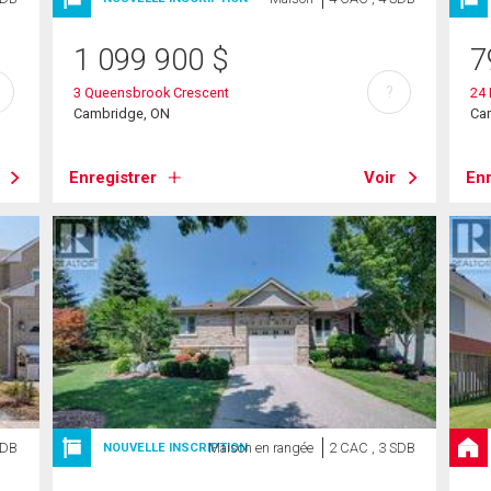
1 099 900
$
7
?
3 Queensbrook Crescent
24
Cambridge, ON
Ca
Enregistrer
Voir
Enr
SDB
Maison en rangée
2 CAC , 3 SDB
NOUVELLE INSCRIPTION