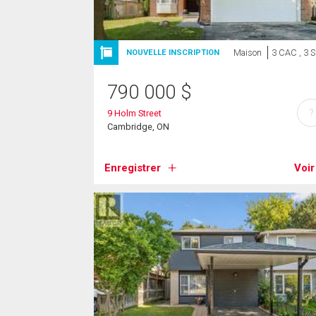
Maison
3 CAC , 3 
NOUVELLE INSCRIPTION
790 000
$
?
9 Holm Street
Cambridge, ON
Enregistrer
Voir