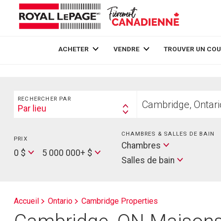
Live
En Direct
ACHETER
VENDRE
TROUVER UN COU
Rechercher
Trouvez
RECHERCHER PAR
votre
Par lieu
Search
foyer
By
CHAMBRES & SALLES DE BAIN
PRIX
Min
Salles
Chambres
Price
Max
0 $
5 000 000+ $
de
Salles de bain
Price
bain
Accueil
Ontario
Cambridge Properties