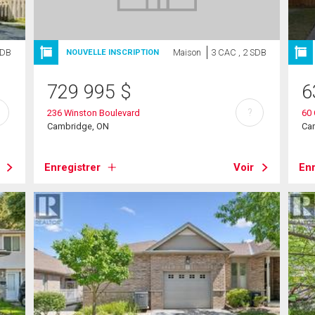
SDB
Maison
3 CAC , 2 SDB
NOUVELLE INSCRIPTION
729 995
$
6
?
236 Winston Boulevard
60
Cambridge, ON
Ca
Enregistrer
Voir
Enr