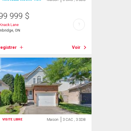
99 999
$
?
 Knack Lane
mbridge, ON
egistrer
Voir
Maison
3 CAC , 3 SDB
VISITE LIBRE