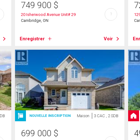
749 900
$
7
?
20 Isherwood Avenue Unit# 29
12
Cambridge, ON
Ca
Enregistrer
Voir
Enr
SDB
Maison
3 CAC , 2 SDB
NOUVELLE INSCRIPTION
699 000
$
4