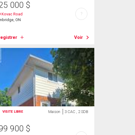
25 000
$
?
9 Kovac Road
mbridge, ON
egistrer
Voir
Maison
3 CAC , 2 SDB
VISITE LIBRE
99 900
$