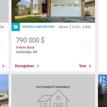
SDB
Maison
3 CAC , 3 SDB
NOUVELLE INSCRIPTION
790 000
$
?
9 Holm Street
Cambridge, ON
Enregistrer
Voir