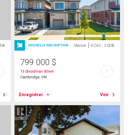
SDB
Maison
4 CAC , 3 SDB
NOUVELLE INSCRIPTION
799 000
$
?
13 Steadman Street
Cambridge, ON
Enregistrer
Voir