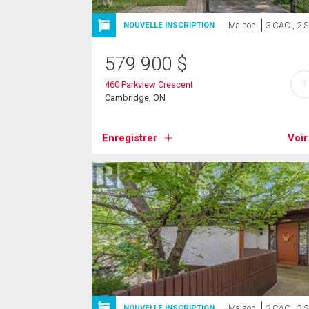
Maison
3 CAC , 2 
NOUVELLE INSCRIPTION
579 900
$
?
460 Parkview Crescent
Cambridge, ON
Enregistrer
Voir
Maison
3 CAC , 3 
NOUVELLE INSCRIPTION