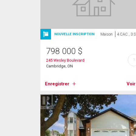
Maison
4 CAC , 3 
NOUVELLE INSCRIPTION
798 000
$
?
245 Wesley Boulevard
Cambridge, ON
Enregistrer
Voir