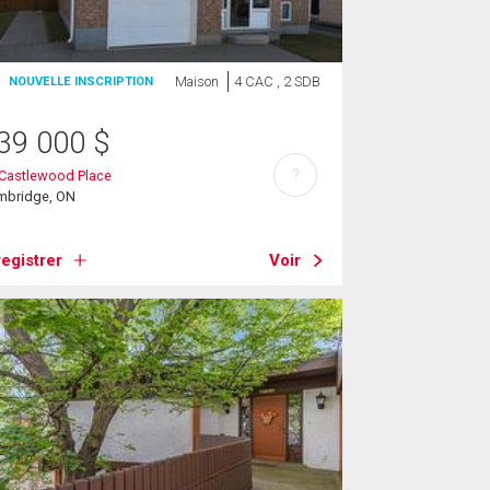
Maison
4 CAC , 2 SDB
NOUVELLE INSCRIPTION
39 000
$
?
 Castlewood Place
mbridge, ON
egistrer
Voir