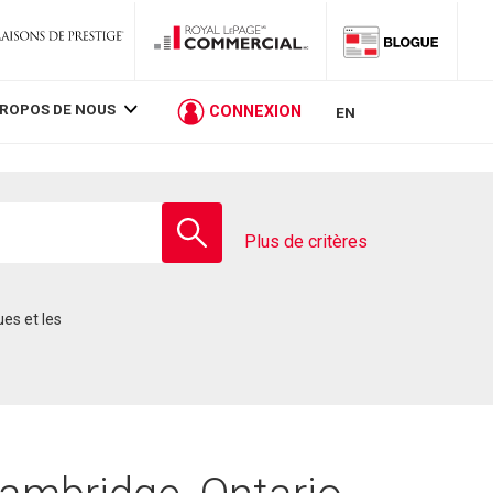
PROPOS DE NOUS
CONNEXION
EN
Entrez
le
Plus de critères
nom
de
l'école
ues et les