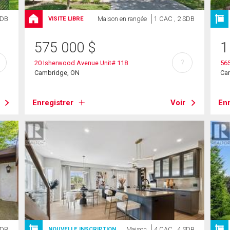
SDB
Maison en rangée
1 CAC , 2 SDB
VISITE LIBRE
575 000
$
1
?
20 Isherwood Avenue Unit# 118
565
Cambridge, ON
Ca
Enregistrer
Voir
Enr
SDB
Maison
4 CAC , 4 SDB
NOUVELLE INSCRIPTION