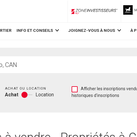
ZoneInvestisseurs RLP
RTIER
INFO ET CONSEILS
JOIGNEZ-VOUS À NOUS
À 
Chambres
Afficher
ACHAT OU LOCATION
Afficher les inscriptions vend
Achat
Location
les
historiques d'inscriptions
Achat
inscriptions
ou
vendues
location
et
les
historiques
d'inscriptions