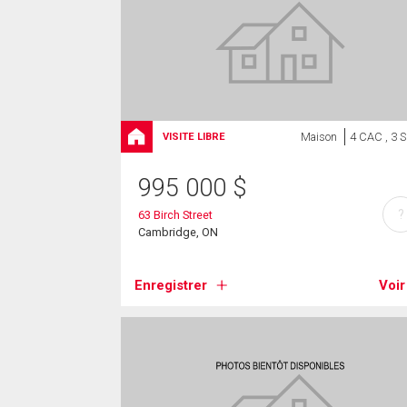
Maison
4 CAC , 3 
VISITE LIBRE
995 000
$
?
63 Birch Street
Cambridge, ON
Enregistrer
Voir