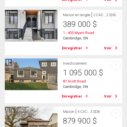
Maison en rangée
2 CAC , 2 SDB
?
389 000
$
1 - 405 Myers Road
Cambridge, ON
Enregistrer
Voir
Investissement
?
1 095 000
$
87 Scott Road
Cambridge, ON
Enregistrer
Voir
Maison
4 CAC , 3 SDB
?
879 900
$