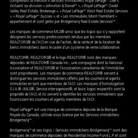
comprenant la mention « Services immobiliers Royal LePage
Ltée »,
incluant sa division « Johnston & Daniel
MD
», « Royal LePage
MD
Credit
Valley Real Estate, Brokerage », « Royal LePage
MD
West Real Estate Services
», « Royal LePage
MD
Sussex », et « Les immeubles Mont-Tremblant »
appartiennent et sont gérés par Bridgemarq Real Estate Services
MD
.
Les marques de commerce MLS® ainsi que les logos qui s'y rapportent
désignent les services professionnels rendus par les membres
REALTORS® de l'ACI en vue de l'achat, de la vente et de la location de
biens immobiliers dans le cadre d'un système de vente collaborative.
REALTOR®, REALTORS® et le logo REALTOR® sont des marques
déposées de REALTOR® Canada Inc., une compagnie dont la National
Association of REALTORS® et l'Association canadienne de l’immobilier
sont propriétaires. Les marques de commerce REALTOR® servent à
distinguer les services immobiliers offerts par les courtiers et agents
immobilier en tant que membres de l'ACI. Les marques d'homologation
S.I.A.® /MLS®, Service inter-agences®, et leurs logos respectifs sont la
propriété de l'ACI, et ils servent à identifier les services immobiliers que
fournissent les courtiers et agents membres de l'ACI.
Royal LePage
MD
est une marque de commerce déposée de la Banque
Royale du Canada, utilisée sous licence par les Services immobiliers
Bridgemarq
MD
.
Bridgemarq
MD
et ses logos / Services immobiliers Bridgemarq
MD
sont des
marques de commerce déposées de Residential Income Fund L.P. et sont