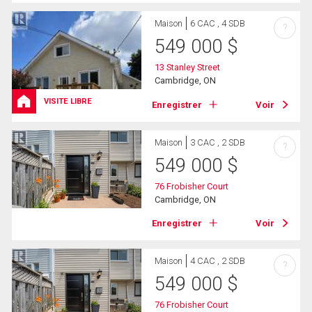
Maison
6 CAC , 4 SDB
?
549 000
$
13 Stanley Street
Cambridge, ON
VISITE LIBRE
Enregistrer
Voir
Maison
3 CAC , 2 SDB
?
549 000
$
76 Frobisher Court
Cambridge, ON
Enregistrer
Voir
Maison
4 CAC , 2 SDB
?
549 000
$
76 Frobisher Court