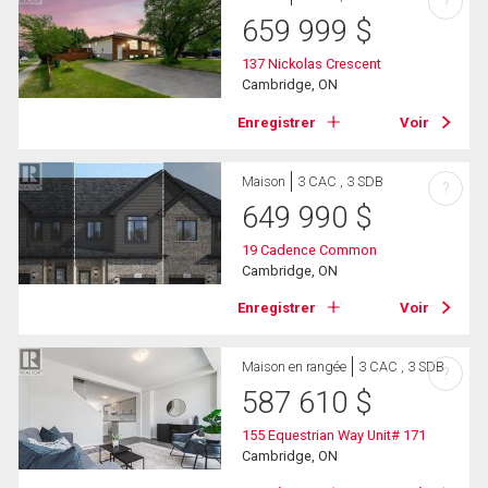
?
659 999
$
137 Nickolas Crescent
Cambridge, ON
Enregistrer
Voir
Maison
3 CAC , 3 SDB
?
649 990
$
19 Cadence Common
Cambridge, ON
Enregistrer
Voir
Maison en rangée
3 CAC , 3 SDB
?
587 610
$
155 Equestrian Way Unit# 171
Cambridge, ON