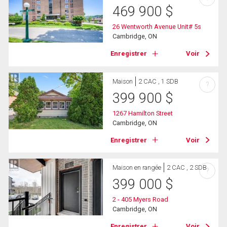
469 900
$
26 Wentworth Avenue Unit# 5s
Cambridge, ON
Enregistrer
Voir
Maison
2 CAC , 1 SDB
?
399 900
$
1267 Hamilton Street
Cambridge, ON
Enregistrer
Voir
Maison en rangée
2 CAC , 2 SDB
?
399 000
$
2 - 405 Myers Road
Cambridge, ON
Enregistrer
Voir