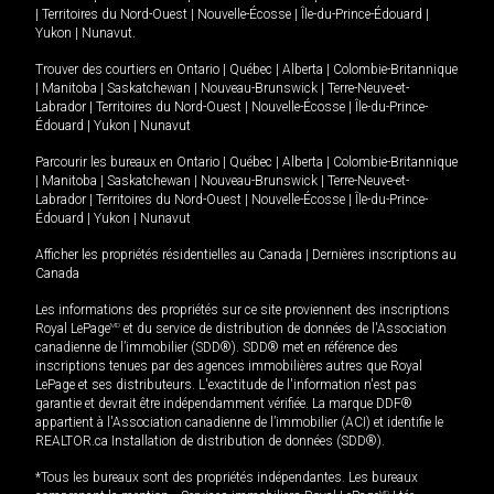
|
Territoires du Nord-Ouest
|
Nouvelle-Écosse
|
Île-du-Prince-Édouard
|
Yukon
|
Nunavut
.
Trouver des courtiers en
Ontario
|
Québec
|
Alberta
|
Colombie-Britannique
|
Manitoba
|
Saskatchewan
|
Nouveau-Brunswick
|
Terre-Neuve-et-
Labrador
|
Territoires du Nord-Ouest
|
Nouvelle-Écosse
|
Île-du-Prince-
Édouard
|
Yukon
|
Nunavut
Parcourir les bureaux en
Ontario
|
Québec
|
Alberta
|
Colombie-Britannique
|
Manitoba
|
Saskatchewan
|
Nouveau-Brunswick
|
Terre-Neuve-et-
Labrador
|
Territoires du Nord-Ouest
|
Nouvelle-Écosse
|
Île-du-Prince-
Édouard
|
Yukon
|
Nunavut
Afficher les propriétés résidentielles au Canada
|
Dernières inscriptions au
Canada
Les informations des propriétés sur ce site proviennent des inscriptions
Royal LePage
MD
et du service de distribution de données de l'Association
canadienne de l’immobilier (SDD®). SDD® met en référence des
inscriptions tenues par des agences immobilières autres que Royal
LePage et ses distributeurs. L'exactitude de l'information n'est pas
garantie et devrait être indépendamment vérifiée. La marque DDF®
appartient à l'Association canadienne de l’immobilier (ACI) et identifie le
REALTOR.ca Installation de distribution de données (SDD®).
*Tous les bureaux sont des propriétés indépendantes. Les bureaux
MD