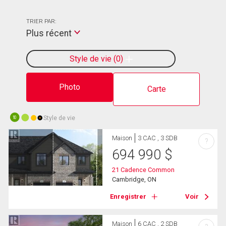
TRIER PAR:
Plus récent
Style de vie
0
Photo
Carte
Style de vie
10
Maison
3 CAC , 3 SDB
?
694 990
$
21 Cadence Common
Cambridge, ON
Enregistrer
Voir
Maison
6 CAC , 2 SDB