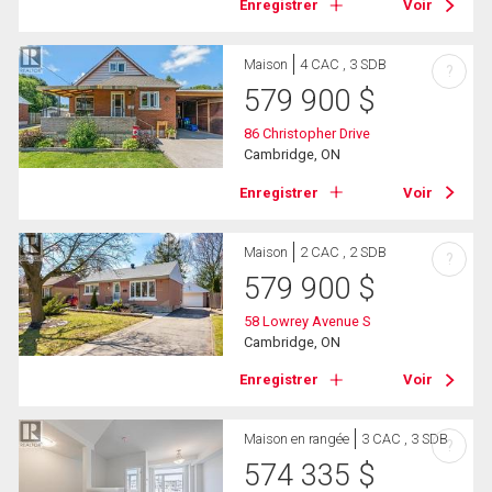
Enregistrer
Voir
Maison
4 CAC , 3 SDB
?
579 900
$
86 Christopher Drive
Cambridge, ON
Enregistrer
Voir
Maison
2 CAC , 2 SDB
?
579 900
$
58 Lowrey Avenue S
Cambridge, ON
Enregistrer
Voir
Maison en rangée
3 CAC , 3 SDB
?
574 335
$