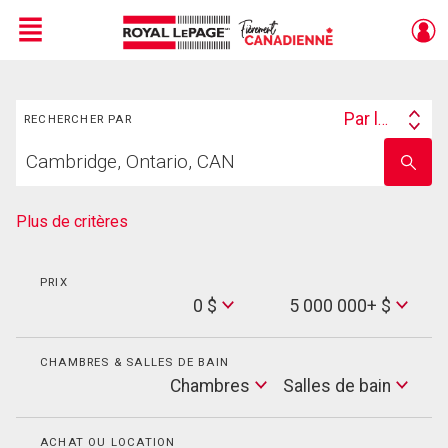
Menu
Rechercher
Live
En Direct
Par lieu
RECHERCHER PAR
Search
Trouvez
By
Entrez
votre
le
foyer
nom
de
Plus de critères
l'école
PRIX
Min
0 $
5 000 000+ $
Price
Max
Price
CHAMBRES & SALLES DE BAIN
Cham
Chambres
Salles de bain
Salles
de
bain
ACHAT OU LOCATION