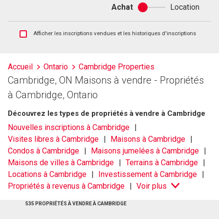
Achat
Location
Achat
ou
location
Afficher
Afficher les inscriptions vendues et les historiques d'inscriptions
les
inscriptions
vendues
Accueil
Ontario
Cambridge Properties
et
Cambridge, ON Maisons à vendre - Propriétés
les
historiques
à Cambridge, Ontario
d'inscriptions
Découvrez les types de propriétés à vendre à Cambridge
Nouvelles inscriptions à Cambridge
Visites libres à Cambridge
Maisons à Cambridge
Condos à Cambridge
Maisons jumelées à Cambridge
Maisons de villes à Cambridge
Terrains à Cambridge
Locations à Cambridge
Investissement à Cambridge
Propriétés à revenus à Cambridge
Voir plus
535 PROPRIÉTÉS À VENDRE À CAMBRIDGE