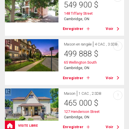
549 900
$
148 Tiffany Street
Cambridge, ON
Enregistrer
Voir
Maison en rangée
4 CAC , 3 SDB
?
499 888
$
65 Wellington South
Cambridge, ON
Enregistrer
Voir
Maison
1 CAC , 2 SDB
?
465 000
$
127 Henderson Street
Cambridge, ON
VISITE LIBRE
Enregistrer
Voir