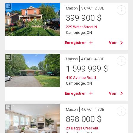
Maison
3 CAC , 2 SDB
?
399 900
$
229 Water Street N
Cambridge, ON
Enregistrer
Voir
Maison
4 CAC , 4 SDB
?
1 599 999
$
410 Avenue Road
Cambridge, ON
Enregistrer
Voir
Maison
4 CAC , 4 SDB
?
898 000
$
23 Baggs Crescent