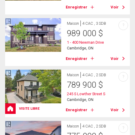
Enregistrer
Voir
Maison
4 CAC , 3 SDB
?
989 000
$
1 - 400 Newman Drive
Cambridge, ON
Enregistrer
Voir
Maison
4 CAC , 2 SDB
?
789 900
$
245 S Lowther Street S
Cambridge, ON
VISITE LIBRE
Enregistrer
Voir
Maison
4 CAC , 2 SDB
?