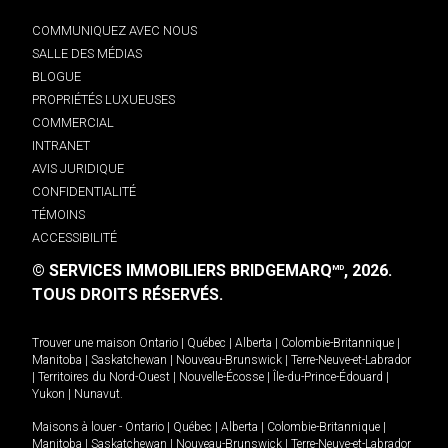
COMMUNIQUEZ AVEC NOUS
SALLE DES MÉDIAS
BLOGUE
PROPRIÉTÉS LUXUEUSES
COMMERCIAL
INTRANET
AVIS JURIDIQUE
CONFIDENTIALITÉ
TÉMOINS
ACCESSIBILITÉ
© SERVICES IMMOBILIERS BRIDGEMARQ
, 2026.
MD
TOUS DROITS RÉSERVÉS.
Trouver une maison
Ontario
|
Québec
|
Alberta
|
Colombie-Britannique
|
Manitoba
|
Saskatchewan
|
Nouveau-Brunswick
|
Terre-Neuve-et-Labrador
|
Territoires du Nord-Ouest
|
Nouvelle-Écosse
|
Île-du-Prince-Édouard
|
Yukon
|
Nunavut
.
Maisons à louer -
Ontario
|
Québec
|
Alberta
|
Colombie-Britannique
|
Manitoba
|
Saskatchewan
|
Nouveau-Brunswick
|
Terre-Neuve-et-Labrador