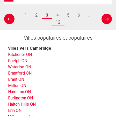
1
2
3
4
5
6
...
prev
next
12
Villes populaires et populaires
Villes vers Cambridge
Kitchener ON
Guelph ON
Waterloo ON
Brantford ON
Brant ON
Milton ON
Hamilton ON
Burlington ON
Halton Hills ON
Erin ON