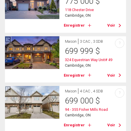
775 000
$
118 Chester Drive
Cambridge, ON
Enregistrer
Voir
Maison
3 CAC , 3 SDB
?
699 999
$
324 Equestrian Way Unit# 49
Cambridge, ON
Enregistrer
Voir
Maison
4 CAC , 4 SDB
?
699 000
$
94 - 355 Fisher Mills Road
Cambridge, ON
Enregistrer
Voir