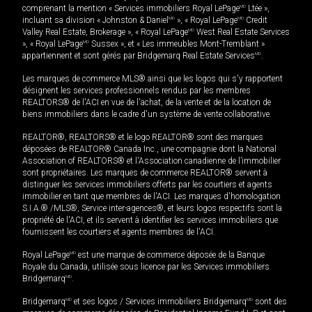
comprenant la mention « Services immobiliers Royal LePage
MD
Ltée »,
incluant sa division « Johnston & Daniel
MD
», « Royal LePage
MD
Credit
Valley Real Estate, Brokerage », « Royal LePage
MD
West Real Estate Services
», « Royal LePage
MD
Sussex », et « Les immeubles Mont-Tremblant »
appartiennent et sont gérés par Bridgemarq Real Estate Services
MD
.
Les marques de commerce MLS® ainsi que les logos qui s'y rapportent
désignent les services professionnels rendus par les membres
REALTORS® de l'ACI en vue de l'achat, de la vente et de la location de
biens immobiliers dans le cadre d'un système de vente collaborative.
REALTOR®, REALTORS® et le logo REALTOR® sont des marques
déposées de REALTOR® Canada Inc., une compagnie dont la National
Association of REALTORS® et l'Association canadienne de l’immobilier
sont propriétaires. Les marques de commerce REALTOR® servent à
distinguer les services immobiliers offerts par les courtiers et agents
immobilier en tant que membres de l'ACI. Les marques d'homologation
S.I.A.® /MLS®, Service inter-agences®, et leurs logos respectifs sont la
propriété de l'ACI, et ils servent à identifier les services immobiliers que
fournissent les courtiers et agents membres de l'ACI.
Royal LePage
MD
est une marque de commerce déposée de la Banque
Royale du Canada, utilisée sous licence par les Services immobiliers
Bridgemarq
MD
.
Bridgemarq
MD
et ses logos / Services immobiliers Bridgemarq
MD
sont des