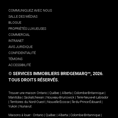
COMMUNIQUEZ AVEC NOUS
SALLE DES MÉDIAS
BLOGUE
PROPRIÉTÉS LUXUEUSES
COMMERCIAL
INTRANET
AVIS JURIDIQUE
CONFIDENTIALITÉ
TÉMOINS
ACCESSIBILITÉ
© SERVICES IMMOBILIERS BRIDGEMARQ
, 2026.
MD
TOUS DROITS RÉSERVÉS.
Trouver une maison
Ontario
|
Québec
|
Alberta
|
Colombie-Britannique
|
Manitoba
|
Saskatchewan
|
Nouveau-Brunswick
|
Terre-Neuve-et-Labrador
|
Territoires du Nord-Ouest
|
Nouvelle-Écosse
|
Île-du-Prince-Édouard
|
Yukon
|
Nunavut
.
Maisons à louer -
Ontario
|
Québec
|
Alberta
|
Colombie-Britannique
|