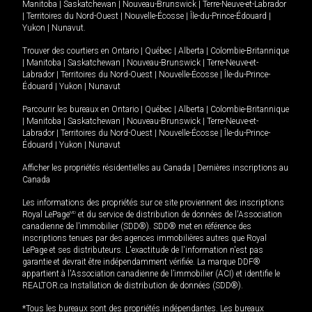
Manitoba
|
Saskatchewan
|
Nouveau-Brunswick
|
Terre-Neuve-et-Labrador
|
Territoires du Nord-Ouest
|
Nouvelle-Écosse
|
Île-du-Prince-Édouard
|
Yukon
|
Nunavut
.
Trouver des courtiers en
Ontario
|
Québec
|
Alberta
|
Colombie-Britannique
|
Manitoba
|
Saskatchewan
|
Nouveau-Brunswick
|
Terre-Neuve-et-
Labrador
|
Territoires du Nord-Ouest
|
Nouvelle-Écosse
|
Île-du-Prince-
Édouard
|
Yukon
|
Nunavut
Parcourir les bureaux en
Ontario
|
Québec
|
Alberta
|
Colombie-Britannique
|
Manitoba
|
Saskatchewan
|
Nouveau-Brunswick
|
Terre-Neuve-et-
Labrador
|
Territoires du Nord-Ouest
|
Nouvelle-Écosse
|
Île-du-Prince-
Édouard
|
Yukon
|
Nunavut
Afficher les propriétés résidentielles au Canada
|
Dernières inscriptions au
Canada
Les informations des propriétés sur ce site proviennent des inscriptions
Royal LePage
MD
et du service de distribution de données de l'Association
canadienne de l’immobilier (SDD®). SDD® met en référence des
inscriptions tenues par des agences immobilières autres que Royal
LePage et ses distributeurs. L'exactitude de l'information n'est pas
garantie et devrait être indépendamment vérifiée. La marque DDF®
appartient à l'Association canadienne de l’immobilier (ACI) et identifie le
REALTOR.ca Installation de distribution de données (SDD®).
*Tous les bureaux sont des propriétés indépendantes. Les bureaux