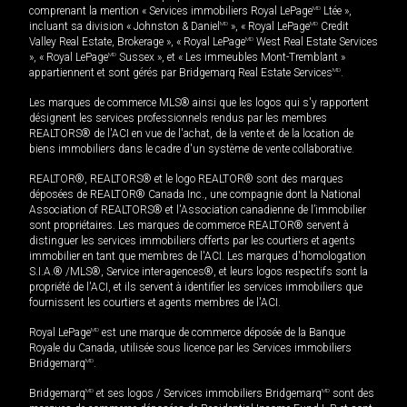
comprenant la mention « Services immobiliers Royal LePage
MD
Ltée »,
incluant sa division « Johnston & Daniel
MD
», « Royal LePage
MD
Credit
Valley Real Estate, Brokerage », « Royal LePage
MD
West Real Estate Services
», « Royal LePage
MD
Sussex », et « Les immeubles Mont-Tremblant »
appartiennent et sont gérés par Bridgemarq Real Estate Services
MD
.
Les marques de commerce MLS® ainsi que les logos qui s'y rapportent
désignent les services professionnels rendus par les membres
REALTORS® de l'ACI en vue de l'achat, de la vente et de la location de
biens immobiliers dans le cadre d'un système de vente collaborative.
REALTOR®, REALTORS® et le logo REALTOR® sont des marques
déposées de REALTOR® Canada Inc., une compagnie dont la National
Association of REALTORS® et l'Association canadienne de l’immobilier
sont propriétaires. Les marques de commerce REALTOR® servent à
distinguer les services immobiliers offerts par les courtiers et agents
immobilier en tant que membres de l'ACI. Les marques d'homologation
S.I.A.® /MLS®, Service inter-agences®, et leurs logos respectifs sont la
propriété de l'ACI, et ils servent à identifier les services immobiliers que
fournissent les courtiers et agents membres de l'ACI.
Royal LePage
MD
est une marque de commerce déposée de la Banque
Royale du Canada, utilisée sous licence par les Services immobiliers
Bridgemarq
MD
.
Bridgemarq
MD
et ses logos / Services immobiliers Bridgemarq
MD
sont des