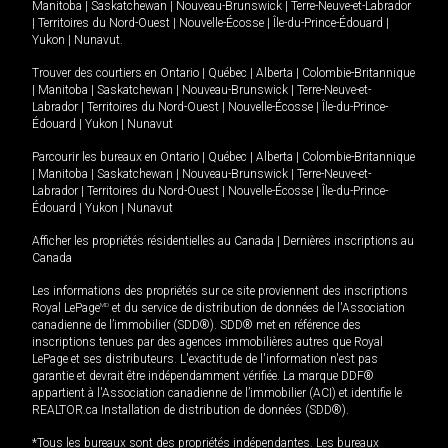
Manitoba
|
Saskatchewan
|
Nouveau-Brunswick
|
Terre-Neuve-et-Labrador
|
Territoires du Nord-Ouest
|
Nouvelle-Écosse
|
Île-du-Prince-Édouard
|
Yukon
|
Nunavut
.
Trouver des courtiers en
Ontario
|
Québec
|
Alberta
|
Colombie-Britannique
|
Manitoba
|
Saskatchewan
|
Nouveau-Brunswick
|
Terre-Neuve-et-
Labrador
|
Territoires du Nord-Ouest
|
Nouvelle-Écosse
|
Île-du-Prince-
Édouard
|
Yukon
|
Nunavut
Parcourir les bureaux en
Ontario
|
Québec
|
Alberta
|
Colombie-Britannique
|
Manitoba
|
Saskatchewan
|
Nouveau-Brunswick
|
Terre-Neuve-et-
Labrador
|
Territoires du Nord-Ouest
|
Nouvelle-Écosse
|
Île-du-Prince-
Édouard
|
Yukon
|
Nunavut
Afficher les propriétés résidentielles au Canada
|
Dernières inscriptions au
Canada
Les informations des propriétés sur ce site proviennent des inscriptions
Royal LePage
MD
et du service de distribution de données de l'Association
canadienne de l’immobilier (SDD®). SDD® met en référence des
inscriptions tenues par des agences immobilières autres que Royal
LePage et ses distributeurs. L'exactitude de l'information n'est pas
garantie et devrait être indépendamment vérifiée. La marque DDF®
appartient à l'Association canadienne de l’immobilier (ACI) et identifie le
REALTOR.ca Installation de distribution de données (SDD®).
*Tous les bureaux sont des propriétés indépendantes. Les bureaux