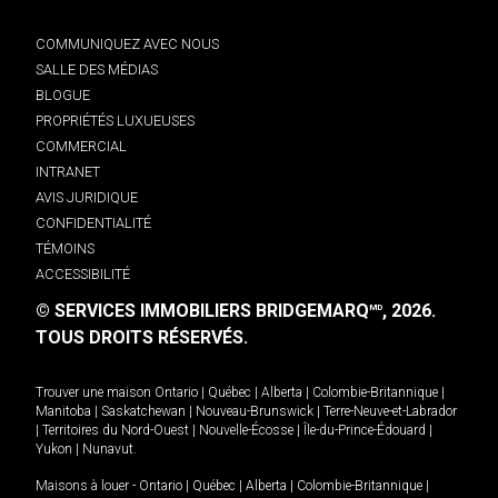
COMMUNIQUEZ AVEC NOUS
SALLE DES MÉDIAS
BLOGUE
PROPRIÉTÉS LUXUEUSES
COMMERCIAL
INTRANET
AVIS JURIDIQUE
CONFIDENTIALITÉ
TÉMOINS
ACCESSIBILITÉ
© SERVICES IMMOBILIERS BRIDGEMARQ
, 2026.
MD
TOUS DROITS RÉSERVÉS.
Trouver une maison
Ontario
|
Québec
|
Alberta
|
Colombie-Britannique
|
Manitoba
|
Saskatchewan
|
Nouveau-Brunswick
|
Terre-Neuve-et-Labrador
|
Territoires du Nord-Ouest
|
Nouvelle-Écosse
|
Île-du-Prince-Édouard
|
Yukon
|
Nunavut
.
Maisons à louer -
Ontario
|
Québec
|
Alberta
|
Colombie-Britannique
|