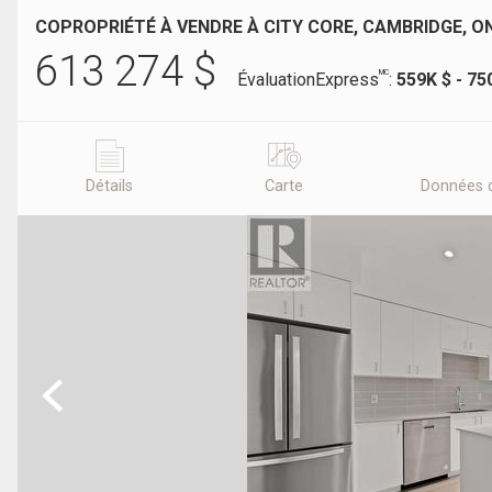
COPROPRIÉTÉ À VENDRE À CITY CORE, CAMBRIDGE, O
613 274
$
MC
ÉvaluationExpress
:
559K $ - 75
Détails
Carte
Données 
Previous