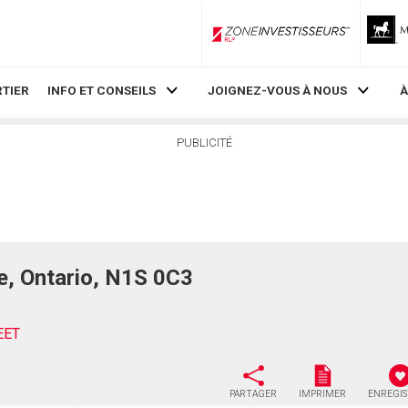
ZoneInvestisseurs RLP
TIER
INFO ET CONSEILS
JOIGNEZ-VOUS À NOUS
À
PUBLICITÉ
, Ontario, N1S 0C3
EET
PARTAGER
IMPRIMER
ENREGI