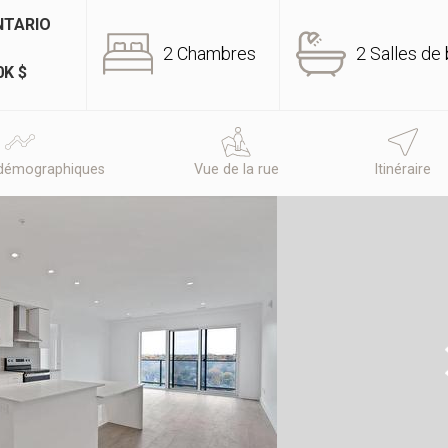
NTARIO
2 Chambres
2 Salles de 
0K $
démographiques
Vue de la rue
Itinéraire
N