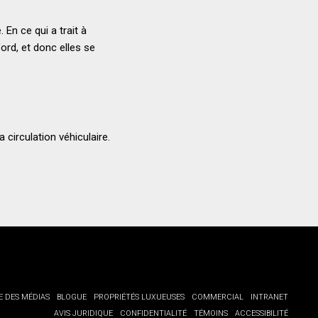
 En ce qui a trait à
rd, et donc elles se
 circulation véhiculaire.
E DES MÉDIAS
BLOGUE
PROPRIÉTÉS LUXUEUSES
COMMERCIAL
INTRANET
AVIS JURIDIQUE
CONFIDENTIALITÉ
TÉMOINS
ACCESSIBILITÉ