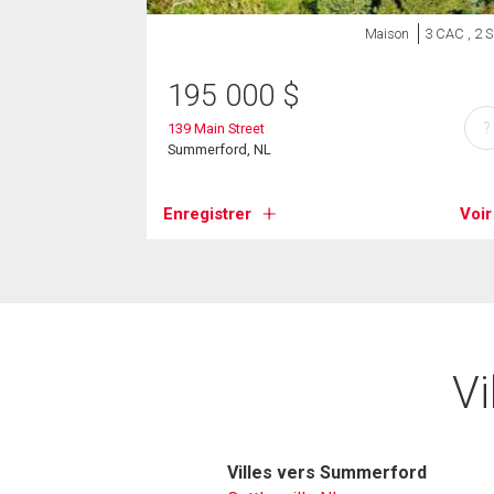
Maison
3 CAC , 2 
195 000
$
?
139 Main Street
Summerford, NL
Enregistrer
Voir
Vi
Villes vers Summerford