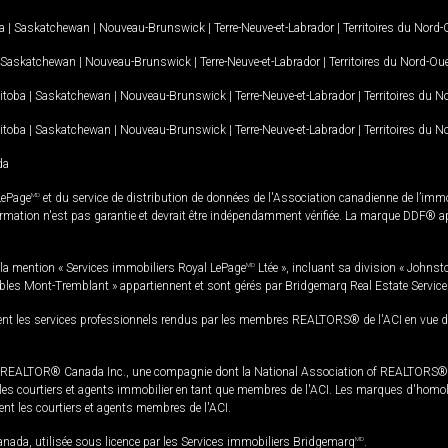
a
|
Saskatchewan
|
Nouveau-Brunswick
|
Terre-Neuve-et-Labrador
|
Territoires du Nord
Saskatchewan
|
Nouveau-Brunswick
|
Terre-Neuve-et-Labrador
|
Territoires du Nord-Ou
itoba
|
Saskatchewan
|
Nouveau-Brunswick
|
Terre-Neuve-et-Labrador
|
Territoires du 
itoba
|
Saskatchewan
|
Nouveau-Brunswick
|
Terre-Neuve-et-Labrador
|
Territoires du 
da
LePage
MD
et du service de distribution de données de l'Association canadienne de l’im
rmation n'est pas garantie et devrait être indépendamment vérifiée. La marque DDF® appa
la mention « Services immobiliers Royal LePage
MD
Ltée », incluant sa division « Johnst
bles Mont-Tremblant » appartiennent et sont gérés par Bridgemarq Real Estate Servic
 les services professionnels rendus par les membres REALTORS® de l'ACI en vue de l'a
TOR® Canada Inc., une compagnie dont la National Association of REALTORS® et l'
s courtiers et agents immobilier en tant que membres de l'ACI. Les marques d'homolog
ssent les courtiers et agents membres de l'ACI.
da, utilisée sous licence par les Services immobiliers Bridgemarq
MD
.