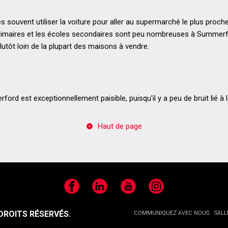
s souvent utiliser la voiture pour aller au supermarché le plus proche.
 primaires et les écoles secondaires sont peu nombreuses à Summerfo
utôt loin de la plupart des maisons à vendre.
rd est exceptionnellement paisible, puisqu'il y a peu de bruit lié à la
Haut de page
Facebook
LinkedIn
YouTube
Instagram
ROITS RÉSERVÉS.
COMMUNIQUEZ AVEC NOUS
SALL