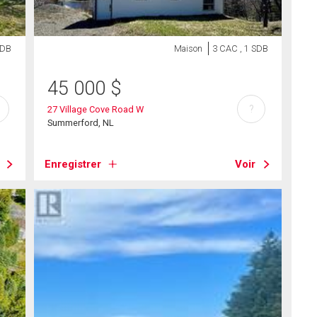
SDB
Maison
3 CAC , 1 SDB
45 000
$
?
27 Village Cove Road W
Summerford, NL
Enregistrer
Voir