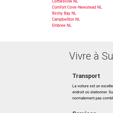
Cottlesville NL
Comfort Cove-Newstead NL
Birchy Bay NL
Campbellton NL
Embree NL
Vivre à S
Transport
La voiture est un excell
endroit où stationner. 
normalement pas combler