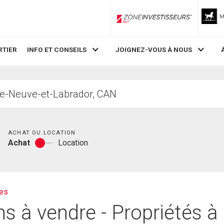
ZoneInvestisseurs RLP
RTIER
INFO ET CONSEILS
JOIGNEZ-VOUS À NOUS
Chambres
ACHAT OU LOCATION
Achat
Location
Achat
ou
location
ies
 à vendre - Propriétés à