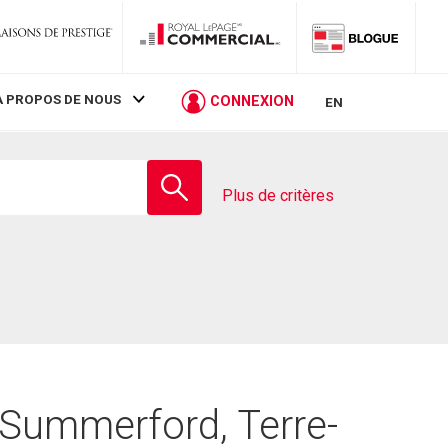
À PROPOS DE NOUS
CONNEXION
EN
Entrez
le
Plus de critères
nom
de
l'école
 Summerford, Terre-