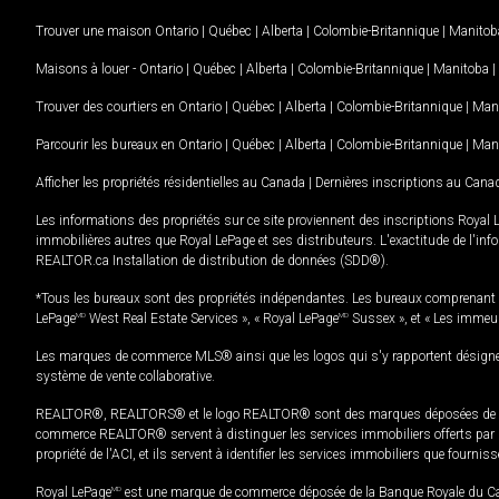
Trouver une maison
Ontario
|
Québec
|
Alberta
|
Colombie-Britannique
|
Manitob
Maisons à louer -
Ontario
|
Québec
|
Alberta
|
Colombie-Britannique
|
Manitoba
|
Trouver des courtiers en
Ontario
|
Québec
|
Alberta
|
Colombie-Britannique
|
Man
Parcourir les bureaux en
Ontario
|
Québec
|
Alberta
|
Colombie-Britannique
|
Man
Afficher les propriétés résidentielles au Canada
|
Dernières inscriptions au Cana
Les informations des propriétés sur ce site proviennent des inscriptions Royal 
immobilières autres que Royal LePage et ses distributeurs. L'exactitude de l'info
REALTOR.ca Installation de distribution de données (SDD®).
*Tous les bureaux sont des propriétés indépendantes. Les bureaux comprenant 
LePage
MD
West Real Estate Services », « Royal LePage
MD
Sussex », et « Les immeu
Les marques de commerce MLS® ainsi que les logos qui s'y rapportent désignent
système de vente collaborative.
REALTOR®, REALTORS® et le logo REALTOR® sont des marques déposées de REAL
commerce REALTOR® servent à distinguer les services immobiliers offerts par le
propriété de l'ACI, et ils servent à identifier les services immobiliers que fourni
Royal LePage
MD
est une marque de commerce déposée de la Banque Royale du Cana