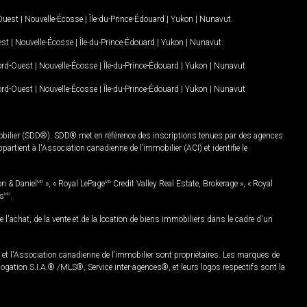
-Ouest
|
Nouvelle-Écosse
|
Île-du-Prince-Édouard
|
Yukon
|
Nunavut
.
est
|
Nouvelle-Écosse
|
Île-du-Prince-Édouard
|
Yukon
|
Nunavut
.
Nord-Ouest
|
Nouvelle-Écosse
|
Île-du-Prince-Édouard
|
Yukon
|
Nunavut
Nord-Ouest
|
Nouvelle-Écosse
|
Île-du-Prince-Édouard
|
Yukon
|
Nunavut
mobilier (SDD®). SDD® met en référence des inscriptions tenues par des agences
rtient à l'Association canadienne de l’immobilier (ACI) et identifie le
on & Daniel
MD
», « Royal LePage
MD
Credit Valley Real Estate, Brokerage », « Royal
es
MD
.
chat, de la vente et de la location de biens immobiliers dans le cadre d'un
Association canadienne de l’immobilier sont propriétaires. Les marques de
ation S.I.A.® /MLS®, Service inter-agences®, et leurs logos respectifs sont la