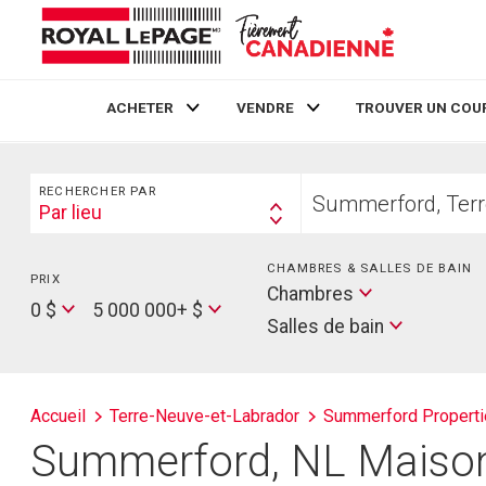
ACHETER
VENDRE
TROUVER UN COU
Live
En Direct
Rechercher
Trouvez
RECHERCHER PAR
votre
Par lieu
Search
foyer
By
CHAMBRES & SALLES DE BAIN
PRIX
Min
Salles
Chambres
Price
Max
0 $
5 000 000+ $
de
Salles de bain
Price
bain
Accueil
Terre-Neuve-et-Labrador
Summerford Propert
Summerford, NL Maisons