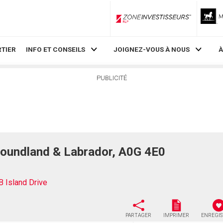
ZoneInvestisseurs RLP
TIER
INFO ET CONSEILS
JOIGNEZ-VOUS À NOUS
À
PUBLICITÉ
foundland & Labrador, A0G 4E0
B Island Drive
PARTAGER
IMPRIMER
ENREGI