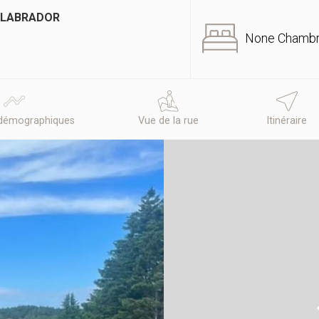
T-LABRADOR
None Chamb
démographiques
Vue de la rue
Itinéraire
N