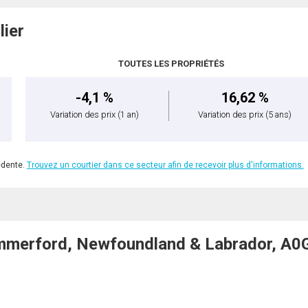
lier
TOUTES LES PROPRIÉTÉS
-4,1 %
16,62 %
Variation des prix
(1 an)
Variation des prix
(5 ans)
édente.
Trouvez un courtier dans ce secteur afin de recevoir plus d'informations.
ummerford, Newfoundland & Labrador, A0