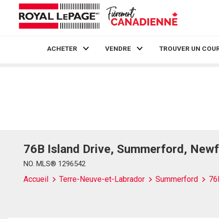
ACHETER
VENDRE
TROUVER UN COUR
Live
En Direct
76B Island Drive, Summerford, New
NO. MLS® 1296542
Accueil
Terre-Neuve-et-Labrador
Summerford
76