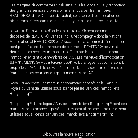
Les marques de commerce MLS® ainsi que les logos qui s'y rapportent
désignent les services professionnels rendus par les membres
REALTORS® de l'ACI en vue de l'achat, de la vente et de la location de
biens immobiliers dans le cadre d'un système de vente collaborative.
REALTOR®, REALTORS® et le logo REALTOR® sont des marques
déposées de REALTOR® Canada Inc., une compagnie dont la National
Association of REALTORS® et l'Association canadienne de l’immobilier
sont propriétaires. Les marques de commerce REALTOR® servent à
distinguer les services immobiliers offerts par les courtiers et agents
immobilier en tant que membres de l'ACI. Les marques d'homologation
S.I.A.® /MLS®, Service inter-agences®, et leurs logos respectifs sont la
propriété de l'ACI, et ils servent à identifier les services immobiliers que
fournissent les courtiers et agents membres de l'ACI.
Royal LePage
MD
est une marque de commerce déposée de la Banque
Royale du Canada, utilisée sous licence par les Services immobiliers
Bridgemarq
MD
.
Bridgemarq
MD
et ses logos / Services immobiliers Bridgemarq
MD
sont des
marques de commerce déposées de Residential Income Fund L.P. et sont
utilisées sous licence par Services immobiliers Bridgemarq
MD
Inc.
Découvrez la nouvelle application