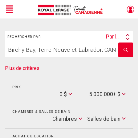
Menu
Rechercher
Live
En Direct
Par lieu
RECHERCHER PAR
Search
Trouvez
By
Entrez
votre
le
foyer
nom
de
Plus de critères
l'école
PRIX
Min
0 $
5 000 000+ $
Price
Max
Price
CHAMBRES & SALLES DE BAIN
Cham
Chambres
Salles de bain
Salles
de
bain
ACHAT OU LOCATION