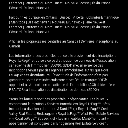
Labrador
|
Territoires du Nord-Ouest
|
Nouvelle-Écosse
|
Île-du-Prince-
Édouard
|
Yukon
|
Nunavut
Parcourir les bureaux en
Ontario
|
Québec
|
Alberta
|
Colombie-Britannique
|
Manitoba
|
Saskatchewan
|
Nouveau-Brunswick
|
Terre-Neuve-et-
Labrador
|
Territoires du Nord-Ouest
|
Nouvelle-Écosse
|
Île-du-Prince-
Édouard
|
Yukon
|
Nunavut
Afficher les propriétés résidentielles au Canada
|
Dernières inscriptions au
Canada
Les informations des propriétés sur ce site proviennent des inscriptions
Royal LePage
MD
et du service de distribution de données de l'Association
canadienne de l’immobilier (SDD®). SDD® met en référence des
inscriptions tenues par des agences immobilières autres que Royal
LePage et ses distributeurs. L'exactitude de l'information n'est pas
garantie et devrait être indépendamment vérifiée. La marque DDF®
appartient à l'Association canadienne de l’immobilier (ACI) et identifie le
REALTOR.ca Installation de distribution de données (SDD®).
*Tous les bureaux sont des propriétés indépendantes. Les bureaux
comprenant la mention « Services immobiliers Royal LePage
MD
Ltée »,
incluant sa division « Johnston & Daniel
MD
», « Royal LePage
MD
Credit
Valley Real Estate, Brokerage », « Royal LePage
MD
West Real Estate Services
», « Royal LePage
MD
Sussex », et « Les immeubles Mont-Tremblant »
appartiennent et sont gérés par Bridgemarq Real Estate Services
MD
.