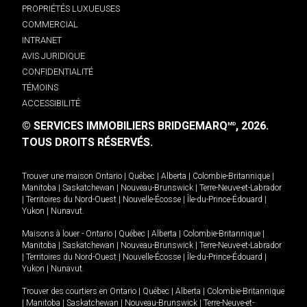
PROPRIÉTÉS LUXUEUSES
COMMERCIAL
INTRANET
AVIS JURIDIQUE
CONFIDENTIALITÉ
TÉMOINS
ACCESSIBILITÉ
© SERVICES IMMOBILIERS BRIDGEMARQ
, 2026.
MD
TOUS DROITS RÉSERVÉS.
Trouver une maison
Ontario
|
Québec
|
Alberta
|
Colombie-Britannique
|
Manitoba
|
Saskatchewan
|
Nouveau-Brunswick
|
Terre-Neuve-et-Labrador
|
Territoires du Nord-Ouest
|
Nouvelle-Écosse
|
Île-du-Prince-Édouard
|
Yukon
|
Nunavut
.
Maisons à louer -
Ontario
|
Québec
|
Alberta
|
Colombie-Britannique
|
Manitoba
|
Saskatchewan
|
Nouveau-Brunswick
|
Terre-Neuve-et-Labrador
|
Territoires du Nord-Ouest
|
Nouvelle-Écosse
|
Île-du-Prince-Édouard
|
Yukon
|
Nunavut
.
Trouver des courtiers en
Ontario
|
Québec
|
Alberta
|
Colombie-Britannique
|
Manitoba
|
Saskatchewan
|
Nouveau-Brunswick
|
Terre-Neuve-et-