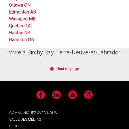
Ottawa ON
Edmonton AB
Winnipeg MB
Québec QC
Halifax NS
Hamilton ON
Vivre à Birchy Bay, Terre-Neuve-et-Labrador
Haut de page
Facebook
LinkedIn
YouTube
Instagram
COMMUNIQUEZ AVEC NOUS
SALLE DES MÉDIAS
BLOGUE