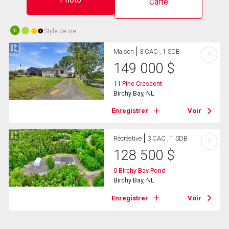
Carte
Style de vie
10
Maison
3 CAC , 1 SDB
?
149 000
$
11 Pine Crescent
Birchy Bay, NL
Enregistrer
Voir
Récréative
3 CAC , 1 SDB
?
128 500
$
0 Birchy Bay Pond
Birchy Bay, NL
Enregistrer
Voir