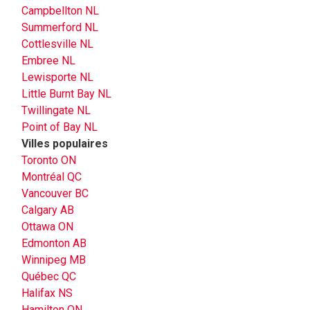
Campbellton NL
Summerford NL
Cottlesville NL
Embree NL
Lewisporte NL
Little Burnt Bay NL
Twillingate NL
Point of Bay NL
Villes populaires
Toronto ON
Montréal QC
Vancouver BC
Calgary AB
Ottawa ON
Edmonton AB
Winnipeg MB
Québec QC
Halifax NS
Hamilton ON