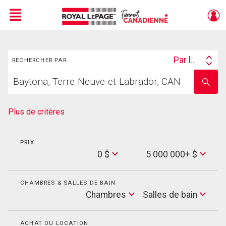
Menu
Rechercher
Live
En Direct
Par lieu
RECHERCHER PAR
Search
Trouvez
By
Entrez
votre
le
foyer
nom
de
Plus de critères
l'école
PRIX
Min
0 $
5 000 000+ $
Price
Max
Price
CHAMBRES & SALLES DE BAIN
Cham
Chambres
Salles de bain
Salles
de
bain
ACHAT OU LOCATION