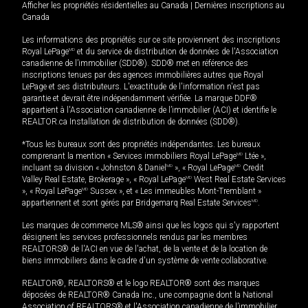
Afficher les propriétés résidentielles au Canada
|
Dernières inscriptions au
Canada
Les informations des propriétés sur ce site proviennent des inscriptions
Royal LePage
MD
et du service de distribution de données de l'Association
canadienne de l’immobilier (SDD®). SDD® met en référence des
inscriptions tenues par des agences immobilières autres que Royal
LePage et ses distributeurs. L'exactitude de l'information n'est pas
garantie et devrait être indépendamment vérifiée. La marque DDF®
appartient à l'Association canadienne de l’immobilier (ACI) et identifie le
REALTOR.ca Installation de distribution de données (SDD®).
*Tous les bureaux sont des propriétés indépendantes. Les bureaux
comprenant la mention « Services immobiliers Royal LePage
MD
Ltée »,
incluant sa division « Johnston & Daniel
MD
», « Royal LePage
MD
Credit
Valley Real Estate, Brokerage », « Royal LePage
MD
West Real Estate Services
», « Royal LePage
MD
Sussex », et « Les immeubles Mont-Tremblant »
appartiennent et sont gérés par Bridgemarq Real Estate Services
MD
.
Les marques de commerce MLS® ainsi que les logos qui s'y rapportent
désignent les services professionnels rendus par les membres
REALTORS® de l'ACI en vue de l'achat, de la vente et de la location de
biens immobiliers dans le cadre d'un système de vente collaborative.
REALTOR®, REALTORS® et le logo REALTOR® sont des marques
déposées de REALTOR® Canada Inc., une compagnie dont la National
Association of REALTORS® et l'Association canadienne de l’immobilier