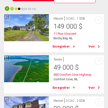
Style de vie
10
Maison
3 CAC , 1 SDB
?
149 000
$
11 Pine Crescent
Birchy Bay, NL
Enregistrer
Voir
Terrain
?
49 000
$
000 Comfort Cove Highway
Comfort Cove, NL
Enregistrer
Voir
Maison
3 CAC , 2 SDB
?