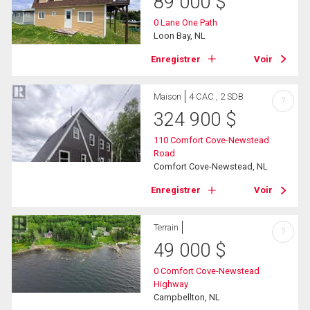
89 000
$
0 Lane One Path
Loon Bay, NL
Enregistrer
Voir
Maison
4 CAC , 2 SDB
?
324 900
$
110 Comfort Cove-Newstead
Road
Comfort Cove-Newstead, NL
Enregistrer
Voir
Terrain
?
49 000
$
0 Comfort Cove-Newstead
Highway
Campbellton, NL