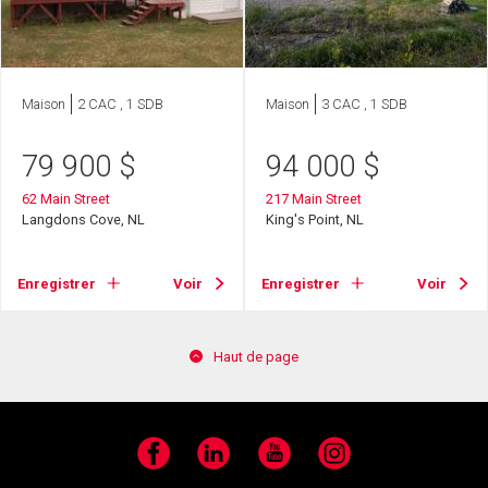
Maison
2 CAC , 1 SDB
Maison
3 CAC , 1 SDB
79 900
$
94 000
$
62 Main Street
217 Main Street
Langdons Cove, NL
King's Point, NL
Enregistrer
Voir
Enregistrer
Voir
Haut de page
Facebook
LinkedIn
YouTube
Instagram