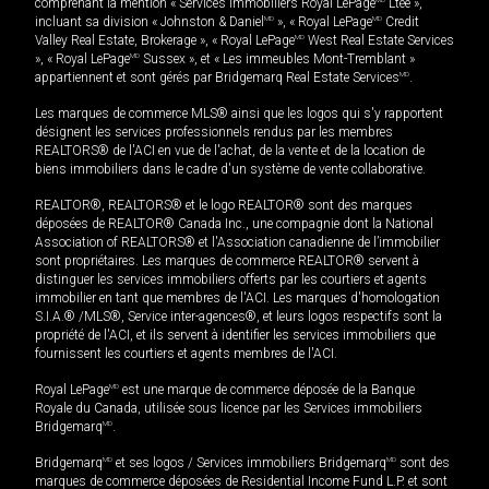
comprenant la mention « Services immobiliers Royal LePage
Ltée »,
incluant sa division « Johnston & Daniel
MD
», « Royal LePage
MD
Credit
Valley Real Estate, Brokerage », « Royal LePage
MD
West Real Estate Services
», « Royal LePage
MD
Sussex », et « Les immeubles Mont-Tremblant »
appartiennent et sont gérés par Bridgemarq Real Estate Services
MD
.
Les marques de commerce MLS® ainsi que les logos qui s'y rapportent
désignent les services professionnels rendus par les membres
REALTORS® de l'ACI en vue de l'achat, de la vente et de la location de
biens immobiliers dans le cadre d'un système de vente collaborative.
REALTOR®, REALTORS® et le logo REALTOR® sont des marques
déposées de REALTOR® Canada Inc., une compagnie dont la National
Association of REALTORS® et l'Association canadienne de l’immobilier
sont propriétaires. Les marques de commerce REALTOR® servent à
distinguer les services immobiliers offerts par les courtiers et agents
immobilier en tant que membres de l'ACI. Les marques d'homologation
S.I.A.® /MLS®, Service inter-agences®, et leurs logos respectifs sont la
propriété de l'ACI, et ils servent à identifier les services immobiliers que
fournissent les courtiers et agents membres de l'ACI.
Royal LePage
MD
est une marque de commerce déposée de la Banque
Royale du Canada, utilisée sous licence par les Services immobiliers
Bridgemarq
MD
.
Bridgemarq
MD
et ses logos / Services immobiliers Bridgemarq
MD
sont des
marques de commerce déposées de Residential Income Fund L.P. et sont