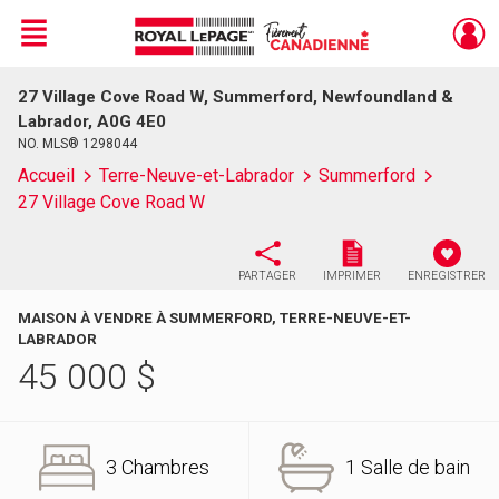
Menu
27 Village Cove Road W, Summerford, Newfoundland &
Live
En Direct
Labrador, A0G 4E0
NO. MLS® 1298044
Accueil
Terre-Neuve-et-Labrador
Summerford
27 Village Cove Road W
PARTAGER
IMPRIMER
ENREGISTRER
MAISON À VENDRE À SUMMERFORD, TERRE-NEUVE-ET-
LABRADOR
45 000
$
3 Chambres
1 Salle de bain