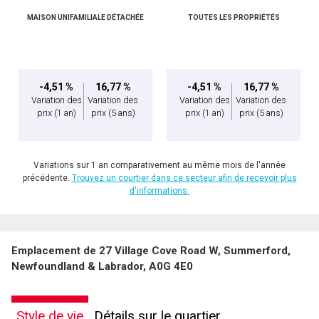
MAISON UNIFAMILIALE DÉTACHÉE
TOUTES LES PROPRIÉTÉS
-4,51 %
16,77 %
-4,51 %
16,77 %
Variation des
Variation des
Variation des
Variation des
prix
(1 an)
prix
(5 ans)
prix
(1 an)
prix
(5 ans)
Variations sur 1 an comparativement au même mois de l'année
précédente.
Trouvez un courtier dans ce secteur afin de recevoir plus
d'informations.
Emplacement de 27 Village Cove Road W, Summerford,
Newfoundland & Labrador, A0G 4E0
Style de vie
Détails sur le quartier