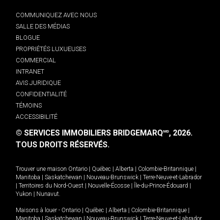
COMMUNIQUEZ AVEC NOUS
SALLE DES MÉDIAS
BLOGUE
PROPRIÉTÉS LUXUEUSES
COMMERCIAL
INTRANET
AVIS JURIDIQUE
CONFIDENTIALITÉ
TÉMOINS
ACCESSIBILITÉ
© SERVICES IMMOBILIERS BRIDGEMARQ
, 2026.
MD
TOUS DROITS RÉSERVÉS.
Trouver une maison
Ontario
|
Québec
|
Alberta
|
Colombie-Britannique
|
Manitoba
|
Saskatchewan
|
Nouveau-Brunswick
|
Terre-Neuve-et-Labrador
|
Territoires du Nord-Ouest
|
Nouvelle-Écosse
|
Île-du-Prince-Édouard
|
Yukon
|
Nunavut
.
Maisons à louer -
Ontario
|
Québec
|
Alberta
|
Colombie-Britannique
|
Manitoba
|
Saskatchewan
|
Nouveau-Brunswick
|
Terre-Neuve-et-Labrador