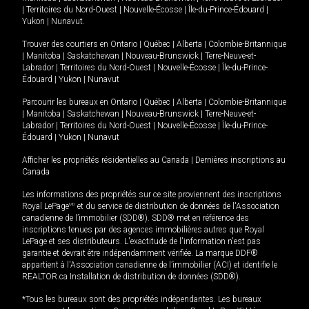
|
Territoires du Nord-Ouest
|
Nouvelle-Écosse
|
Île-du-Prince-Édouard
|
Yukon
|
Nunavut
.
Trouver des courtiers en
Ontario
|
Québec
|
Alberta
|
Colombie-Britannique
|
Manitoba
|
Saskatchewan
|
Nouveau-Brunswick
|
Terre-Neuve-et-
Labrador
|
Territoires du Nord-Ouest
|
Nouvelle-Écosse
|
Île-du-Prince-
Édouard
|
Yukon
|
Nunavut
Parcourir les bureaux en
Ontario
|
Québec
|
Alberta
|
Colombie-Britannique
|
Manitoba
|
Saskatchewan
|
Nouveau-Brunswick
|
Terre-Neuve-et-
Labrador
|
Territoires du Nord-Ouest
|
Nouvelle-Écosse
|
Île-du-Prince-
Édouard
|
Yukon
|
Nunavut
Afficher les propriétés résidentielles au Canada
|
Dernières inscriptions au
Canada
Les informations des propriétés sur ce site proviennent des inscriptions
Royal LePage
MD
et du service de distribution de données de l'Association
canadienne de l’immobilier (SDD®). SDD® met en référence des
inscriptions tenues par des agences immobilières autres que Royal
LePage et ses distributeurs. L'exactitude de l'information n'est pas
garantie et devrait être indépendamment vérifiée. La marque DDF®
appartient à l'Association canadienne de l’immobilier (ACI) et identifie le
REALTOR.ca Installation de distribution de données (SDD®).
*Tous les bureaux sont des propriétés indépendantes. Les bureaux
MD