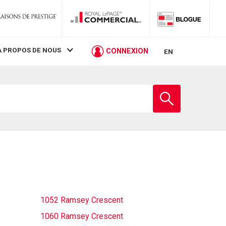
À PROPOS DE NOUS
CONNEXION
EN
Entrez
le
nom
de
l'école
1052 Ramsey Crescent
1060 Ramsey Crescent