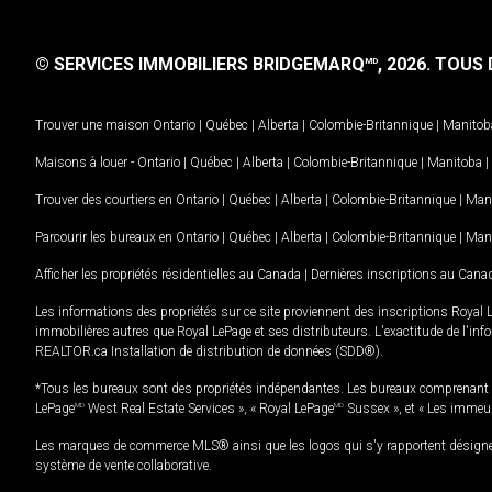
© SERVICES IMMOBILIERS BRIDGEMARQ
, 2026.
TOUS D
MD
Trouver une maison
Ontario
|
Québec
|
Alberta
|
Colombie-Britannique
|
Manitob
Maisons à louer -
Ontario
|
Québec
|
Alberta
|
Colombie-Britannique
|
Manitoba
|
Trouver des courtiers en
Ontario
|
Québec
|
Alberta
|
Colombie-Britannique
|
Man
Parcourir les bureaux en
Ontario
|
Québec
|
Alberta
|
Colombie-Britannique
|
Man
Afficher les propriétés résidentielles au Canada
|
Dernières inscriptions au Cana
Les informations des propriétés sur ce site proviennent des inscriptions Royal 
immobilières autres que Royal LePage et ses distributeurs. L'exactitude de l'info
REALTOR.ca Installation de distribution de données (SDD®).
*Tous les bureaux sont des propriétés indépendantes. Les bureaux comprenant 
LePage
MD
West Real Estate Services », « Royal LePage
MD
Sussex », et « Les immeu
Les marques de commerce MLS® ainsi que les logos qui s'y rapportent désignent
système de vente collaborative.