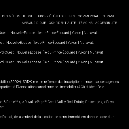
E DES MÉDIAS
BLOGUE
PROPRIÉTÉS LUXUEUSES
COMMERCIAL
INTRANET
AVIS JURIDIQUE
CONFIDENTIALITÉ
TÉMOINS
ACCESSIBILITÉ
-Ouest
|
Nouvelle-Écosse
|
Île-du-Prince-Édouard
|
Yukon
|
Nunavut
.
est
|
Nouvelle-Écosse
|
Île-du-Prince-Édouard
|
Yukon
|
Nunavut
.
Nord-Ouest
|
Nouvelle-Écosse
|
Île-du-Prince-Édouard
|
Yukon
|
Nunavut
Nord-Ouest
|
Nouvelle-Écosse
|
Île-du-Prince-Édouard
|
Yukon
|
Nunavut
mobilier (SDD®). SDD® met en référence des inscriptions tenues par des agences
rtient à l'Association canadienne de l’immobilier (ACI) et identifie le
on & Daniel
MD
», « Royal LePage
MD
Credit Valley Real Estate, Brokerage », « Royal
es
MD
.
chat, de la vente et de la location de biens immobiliers dans le cadre d'un