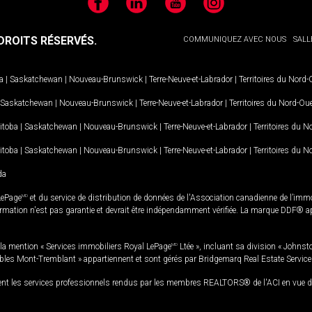
Facebook
LinkedIn
YouTube
Instagram
ROITS RÉSERVÉS.
COMMUNIQUEZ AVEC NOUS
SALL
a
|
Saskatchewan
|
Nouveau-Brunswick
|
Terre-Neuve-et-Labrador
|
Territoires du Nord
Saskatchewan
|
Nouveau-Brunswick
|
Terre-Neuve-et-Labrador
|
Territoires du Nord-Ou
itoba
|
Saskatchewan
|
Nouveau-Brunswick
|
Terre-Neuve-et-Labrador
|
Territoires du 
itoba
|
Saskatchewan
|
Nouveau-Brunswick
|
Terre-Neuve-et-Labrador
|
Territoires du 
da
LePage
MD
et du service de distribution de données de l'Association canadienne de l’im
rmation n'est pas garantie et devrait être indépendamment vérifiée. La marque DDF® appa
la mention « Services immobiliers Royal LePage
MD
Ltée », incluant sa division « Johnst
bles Mont-Tremblant » appartiennent et sont gérés par Bridgemarq Real Estate Servic
 les services professionnels rendus par les membres REALTORS® de l'ACI en vue de l'a