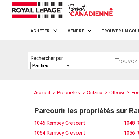
ACHETER
VENDRE
TROUVER UN COU
Live
En Direct
Trouvez
Rechercher par
votre
Search
foyer
By
Accueil
Propriétés
Ontario
Ottawa
Fos
Parcourir les propriétés sur 
1046 Ramsey Crescent
1048 R
1054 Ramsey Crescent
1056 R