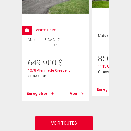
VISITE LIBRE
Maison
3 CAC , 4
Maison
3 CAC , 2
SDB
SDB
850 000
649 900
$
1115 Grenon Avenu
1078 Alenmede Crescent
Ottawa, ON
Ottawa, ON
Voir
Enregistrer
Enregistrer
Voir