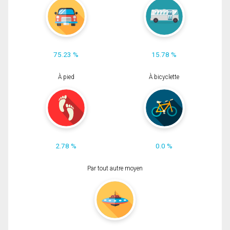
75.23 %
15.78 %
À pied
À bicyclette
2.78 %
0.0 %
Par tout autre moyen