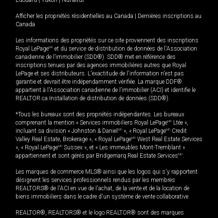
Afficher les propriétés résidentielles au Canada
|
Dernières inscriptions au
Canada
Les informations des propriétés sur ce site proviennent des inscriptions
Royal LePage
MD
et du service de distribution de données de l'Association
canadienne de l’immobilier (SDD®). SDD® met en référence des
inscriptions tenues par des agences immobilières autres que Royal
LePage et ses distributeurs. L'exactitude de l'information n'est pas
garantie et devrait être indépendamment vérifiée. La marque DDF®
appartient à l'Association canadienne de l’immobilier (ACI) et identifie le
REALTOR.ca Installation de distribution de données (SDD®).
*Tous les bureaux sont des propriétés indépendantes. Les bureaux
comprenant la mention « Services immobiliers Royal LePage
MD
Ltée »,
incluant sa division « Johnston & Daniel
MD
», « Royal LePage
MD
Credit
Valley Real Estate, Brokerage », « Royal LePage
MD
West Real Estate Services
», « Royal LePage
MD
Sussex », et « Les immeubles Mont-Tremblant »
appartiennent et sont gérés par Bridgemarq Real Estate Services
MD
.
Les marques de commerce MLS® ainsi que les logos qui s'y rapportent
désignent les services professionnels rendus par les membres
REALTORS® de l'ACI en vue de l'achat, de la vente et de la location de
biens immobiliers dans le cadre d'un système de vente collaborative.
REALTOR®, REALTORS® et le logo REALTOR® sont des marques