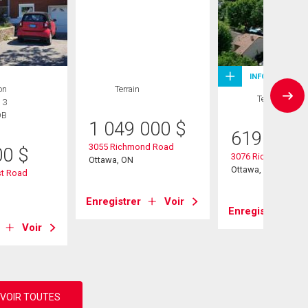
INFOPLUS+
on
Terrain
Terrain
 3
DB
1 049 000
$
619 900
3055 Richmond Road
00
$
3076 Richmond Ro
Ottawa, ON
Ottawa, ON
st Road
Enregistrer
Voir
Enregistrer
Voir