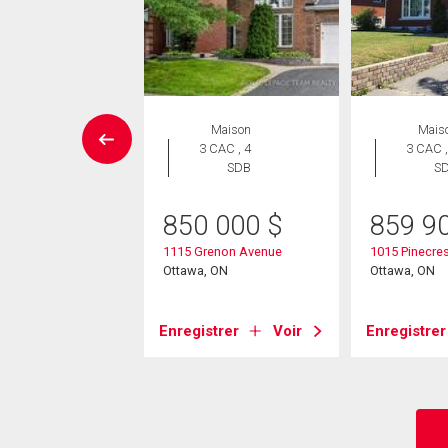
Maison
Maison
Mais
 CAC , 2
3 CAC , 4
3 CAC ,
SDB
SDB
S
5 000
$
850 000
$
859 9
raper Avenue
1115 Grenon Avenue
1015 Pinecre
, ON
Ottawa, ON
Ottawa, ON
strer
Voir
Enregistrer
Voir
Enregistrer