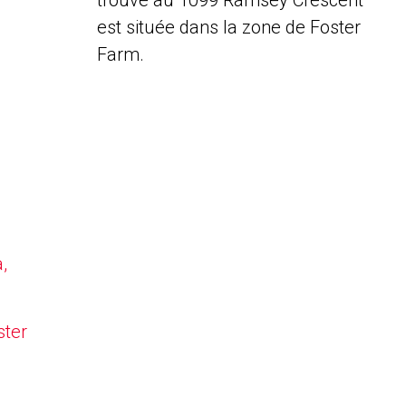
trouve au 1099 Ramsey Crescent
est située dans la zone de Foster
Farm.
,
ster