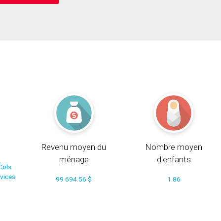
Revenu moyen du
Nombre moyen
ménage
d'enfants
Cols
rvices
99 694.56 $
1.86