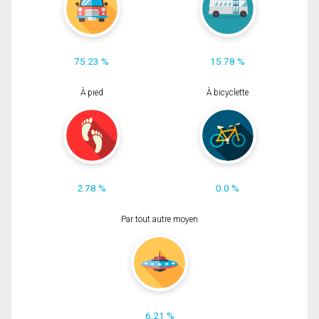
75.23 %
15.78 %
À pied
À bicyclette
2.78 %
0.0 %
Par tout autre moyen
6.21 %