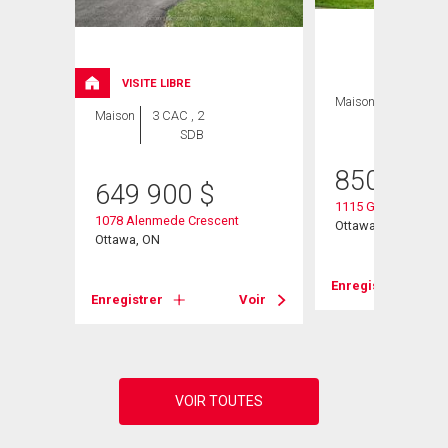
ION
VISITE LIBRE
Maison
3 CAC , 4
Maison
3 CAC , 2
SDB
SDB
850 000
649 900
$
1115 Grenon Avenu
1078 Alenmede Crescent
Ottawa, ON
Ottawa, ON
Voir
Enregistrer
Enregistrer
Voir