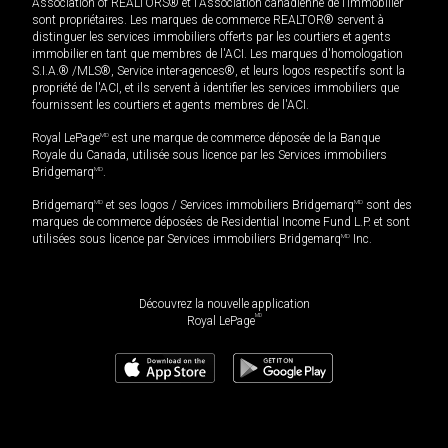
Association of REALTORS® et l'Association canadienne de l’immobilier
sont propriétaires. Les marques de commerce REALTOR® servent à
distinguer les services immobiliers offerts par les courtiers et agents
immobilier en tant que membres de l'ACI. Les marques d'homologation
S.I.A.® /MLS®, Service inter-agences®, et leurs logos respectifs sont la
propriété de l'ACI, et ils servent à identifier les services immobiliers que
fournissent les courtiers et agents membres de l'ACI.
Royal LePage
MD
est une marque de commerce déposée de la Banque
Royale du Canada, utilisée sous licence par les Services immobiliers
Bridgemarq
MD
.
Bridgemarq
MD
et ses logos / Services immobiliers Bridgemarq
MD
sont des
marques de commerce déposées de Residential Income Fund L.P. et sont
utilisées sous licence par Services immobiliers Bridgemarq
MD
Inc.
Découvrez la nouvelle application
MD
Royal LePage