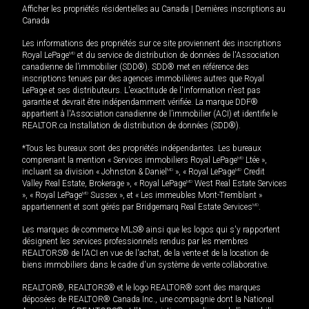
Afficher les propriétés résidentielles au Canada
|
Dernières inscriptions au
Canada
Les informations des propriétés sur ce site proviennent des inscriptions
Royal LePage
MD
et du service de distribution de données de l'Association
canadienne de l’immobilier (SDD®). SDD® met en référence des
inscriptions tenues par des agences immobilières autres que Royal
LePage et ses distributeurs. L'exactitude de l'information n'est pas
garantie et devrait être indépendamment vérifiée. La marque DDF®
appartient à l'Association canadienne de l’immobilier (ACI) et identifie le
REALTOR.ca Installation de distribution de données (SDD®).
*Tous les bureaux sont des propriétés indépendantes. Les bureaux
comprenant la mention « Services immobiliers Royal LePage
MD
Ltée »,
incluant sa division « Johnston & Daniel
MD
», « Royal LePage
MD
Credit
Valley Real Estate, Brokerage », « Royal LePage
MD
West Real Estate Services
», « Royal LePage
MD
Sussex », et « Les immeubles Mont-Tremblant »
appartiennent et sont gérés par Bridgemarq Real Estate Services
MD
.
Les marques de commerce MLS® ainsi que les logos qui s'y rapportent
désignent les services professionnels rendus par les membres
REALTORS® de l'ACI en vue de l'achat, de la vente et de la location de
biens immobiliers dans le cadre d'un système de vente collaborative.
REALTOR®, REALTORS® et le logo REALTOR® sont des marques
déposées de REALTOR® Canada Inc., une compagnie dont la National