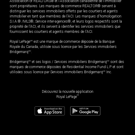
Association of REALTORS® et l'Association canadienne de l’immobilier
sont propriétaires. Les marques de commerce REALTOR® servent à
distinguer les services immobiliers offerts par les courtiers et agents
immobilier en tant que membres de l'ACI. Les marques d'homologation
S.I.A.® /MLS®, Service inter-agences®, et leurs logos respectifs sont la
propriété de l'ACI, et ils servent à identifier les services immobiliers que
fournissent les courtiers et agents membres de l'ACI.
Royal LePage
MD
est une marque de commerce déposée de la Banque
Royale du Canada, utilisée sous licence par les Services immobiliers
Bridgemarq
MD
.
Bridgemarq
MD
et ses logos / Services immobiliers Bridgemarq
MD
sont des
marques de commerce déposées de Residential Income Fund L.P. et sont
utilisées sous licence par Services immobiliers Bridgemarq
MD
Inc.
Découvrez la nouvelle application
MD
Royal LePage