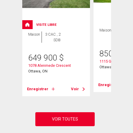
VISITE LIBRE
Maison
3 CAC , 4
Maison
3 CAC , 2
SDB
SDB
850 000
649 900
$
1115 Grenon Avenu
1078 Alenmede Crescent
Ottawa, ON
Ottawa, ON
Voir
Enregistrer
Enregistrer
Voir