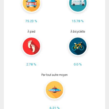
75.23 %
15.78 %
À pied
À bicyclette
2.78 %
0.0 %
Par tout autre moyen
6.21 %