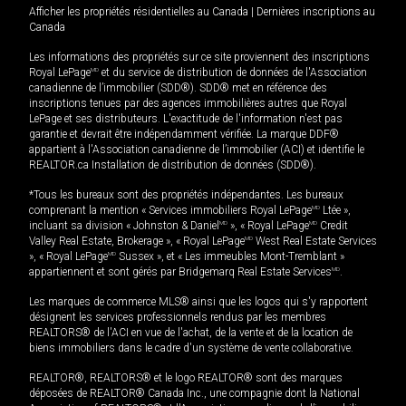
Afficher les propriétés résidentielles au Canada
|
Dernières inscriptions au
Canada
Les informations des propriétés sur ce site proviennent des inscriptions
Royal LePage
MD
et du service de distribution de données de l'Association
canadienne de l’immobilier (SDD®). SDD® met en référence des
inscriptions tenues par des agences immobilières autres que Royal
LePage et ses distributeurs. L'exactitude de l'information n'est pas
garantie et devrait être indépendamment vérifiée. La marque DDF®
appartient à l'Association canadienne de l’immobilier (ACI) et identifie le
REALTOR.ca Installation de distribution de données (SDD®).
*Tous les bureaux sont des propriétés indépendantes. Les bureaux
comprenant la mention « Services immobiliers Royal LePage
MD
Ltée »,
incluant sa division « Johnston & Daniel
MD
», « Royal LePage
MD
Credit
Valley Real Estate, Brokerage », « Royal LePage
MD
West Real Estate Services
», « Royal LePage
MD
Sussex », et « Les immeubles Mont-Tremblant »
appartiennent et sont gérés par Bridgemarq Real Estate Services
MD
.
Les marques de commerce MLS® ainsi que les logos qui s'y rapportent
désignent les services professionnels rendus par les membres
REALTORS® de l'ACI en vue de l'achat, de la vente et de la location de
biens immobiliers dans le cadre d'un système de vente collaborative.
REALTOR®, REALTORS® et le logo REALTOR® sont des marques
déposées de REALTOR® Canada Inc., une compagnie dont la National