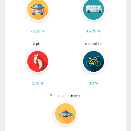
75.23 %
15.78 %
À pied
À bicyclette
2.78 %
0.0 %
Par tout autre moyen