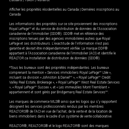
Afficher les propriétés résidentielles au Canada
|
Dernières inscriptions au
Canada
Les informations des propriétés sur ce site proviennent des inscriptions
Royal LePage
MD
et du service de distribution de données de l'Association
canadienne de l’immobilier (SDD®). SDD® met en référence des
inscriptions tenues par des agences immobilières autres que Royal
LePage et ses distributeurs. L'exactitude de l'information n'est pas
garantie et devrait être indépendamment vérifiée. La marque DDF®
appartient à l'Association canadienne de l’immobilier (ACI) et identifie le
REALTOR.ca Installation de distribution de données (SDD®).
*Tous les bureaux sont des propriétés indépendantes. Les bureaux
comprenant la mention « Services immobiliers Royal LePage
MD
Ltée »,
incluant sa division « Johnston & Daniel
MD
», « Royal LePage
MD
Credit
Valley Real Estate, Brokerage », « Royal LePage
MD
West Real Estate Services
», « Royal LePage
MD
Sussex », et « Les immeubles Mont-Tremblant »
appartiennent et sont gérés par Bridgemarq Real Estate Services
MD
.
Les marques de commerce MLS® ainsi que les logos qui s'y rapportent
désignent les services professionnels rendus par les membres
REALTORS® de l'ACI en vue de l'achat, de la vente et de la location de
biens immobiliers dans le cadre d'un système de vente collaborative.
REALTOR®, REALTORS® et le logo REALTOR® sont des marques