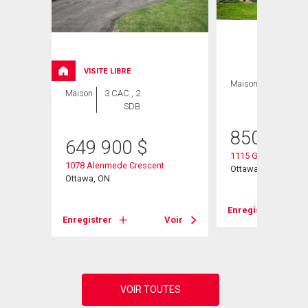
VISITE LIBRE
Maison
3 CAC , 4
Maison
3 CAC , 2
SDB
SDB
850 000
649 900
$
1115 Grenon Avenu
1078 Alenmede Crescent
ad
Ottawa, ON
Ottawa, ON
Enregistrer
Enregistrer
Voir
Voir