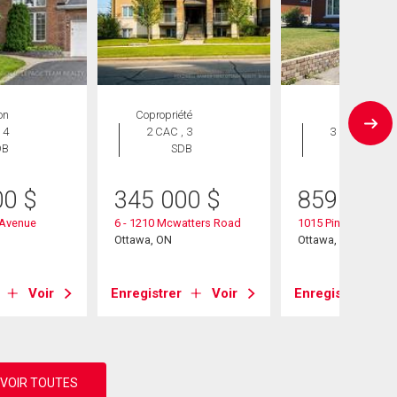
on
Copropriété
Maison
 4
2 CAC , 3
3 CAC , 3
DB
SDB
SDB
00
$
345 000
$
859 900
 Avenue
6 - 1210 Mcwatters Road
1015 Pinecrest Roa
Ottawa, ON
Ottawa, ON
Voir
Enregistrer
Voir
Enregistrer