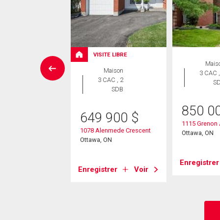
VISITE LIBRE
Maison
Mais
Maison
 CAC , 3
3 CAC ,
3 CAC , 2
SDB
S
SDB
9 000
$
850 0
649 900
$
ry Blossom Private
1115 Grenon
1078 Alenmede Crescent
, ON
Ottawa, ON
Ottawa, ON
strer
Voir
Enregistrer
Enregistrer
Voir