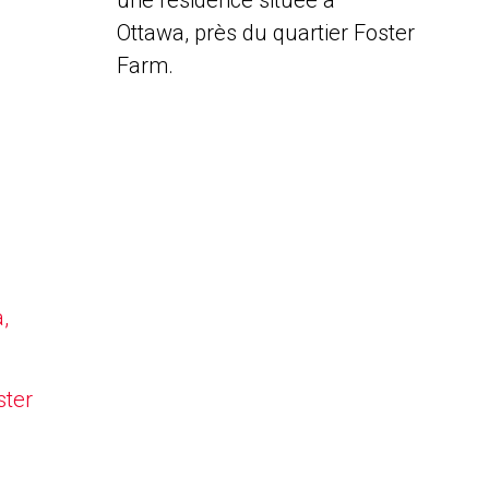
une résidence située à
Ottawa, près du quartier Foster
Farm.
,
ster