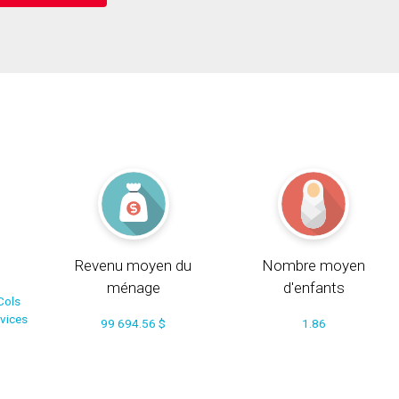
Revenu moyen du
Nombre moyen
ménage
d'enfants
Cols
rvices
99 694.56 $
1.86