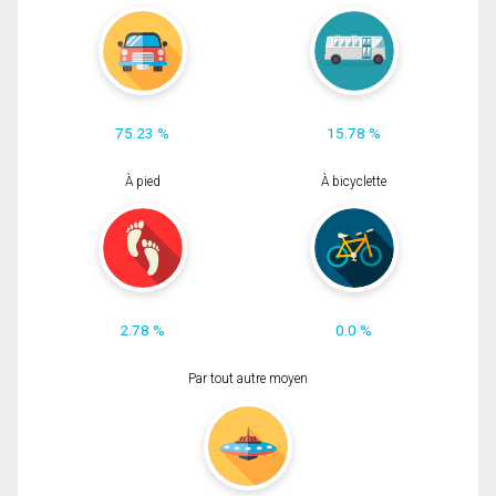
75.23 %
15.78 %
À pied
À bicyclette
2.78 %
0.0 %
Par tout autre moyen