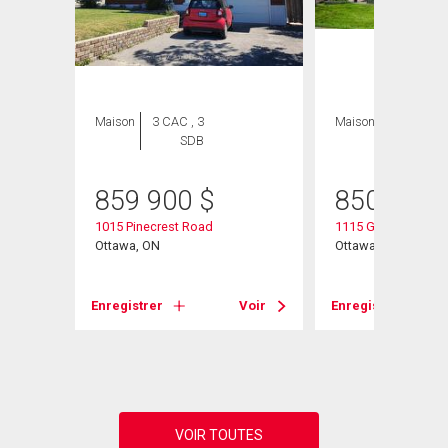
Maison
3 CAC , 3
Maison
3 CAC , 4
SDB
SDB
859 900
$
850 000
1015 Pinecrest Road
1115 Grenon Avenu
Ottawa, ON
Ottawa, ON
Voir
Enregistrer
Voir
Enregistrer