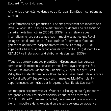
Édouard
|
Yukon
|
Nunavut
Afficher les propriétés résidentielles au Canada
|
Dernières inscriptions au
Canada
Les informations des propriétés sur ce site proviennent des inscriptions
Royal LePage
MD
et du service de distribution de données de l'Association
canadienne de l’immobilier (SDD®). SDD® met en référence des
inscriptions tenues par des agences immobilières autres que Royal
LePage et ses distributeurs. L'exactitude de l'information n'est pas
garantie et devrait être indépendamment vérifiée. La marque DDF®
appartient à l'Association canadienne de l’immobilier (ACI) et identifie le
REALTOR.ca Installation de distribution de données (SDD®).
*Tous les bureaux sont des propriétés indépendantes. Les bureaux
comprenant la mention « Services immobiliers Royal LePage
MD
Ltée »,
incluant sa division « Johnston & Daniel
MD
», « Royal LePage
MD
Credit
Valley Real Estate, Brokerage », « Royal LePage
MD
West Real Estate Services
», « Royal LePage
MD
Sussex », et « Les immeubles Mont-Tremblant »
appartiennent et sont gérés par Bridgemarq Real Estate Services
MD
.
Les marques de commerce MLS® ainsi que les logos qui s'y rapportent
désignent les services professionnels rendus par les membres
REALTORS® de l'ACI en vue de l'achat, de la vente et de la location de
biens immobiliers dans le cadre d'un système de vente collaborative.