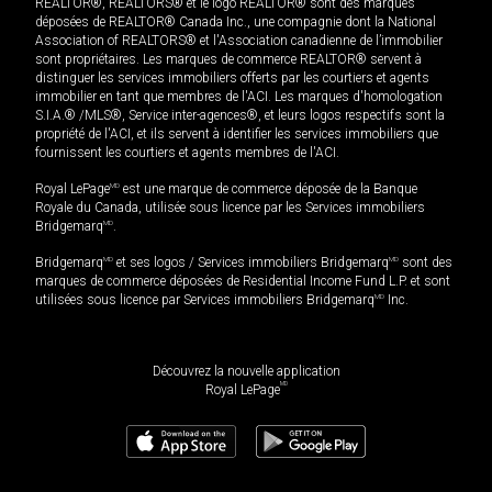
REALTOR®, REALTORS® et le logo REALTOR® sont des marques
déposées de REALTOR® Canada Inc., une compagnie dont la National
Association of REALTORS® et l'Association canadienne de l’immobilier
sont propriétaires. Les marques de commerce REALTOR® servent à
distinguer les services immobiliers offerts par les courtiers et agents
immobilier en tant que membres de l'ACI. Les marques d'homologation
S.I.A.® /MLS®, Service inter-agences®, et leurs logos respectifs sont la
propriété de l'ACI, et ils servent à identifier les services immobiliers que
fournissent les courtiers et agents membres de l'ACI.
Royal LePage
MD
est une marque de commerce déposée de la Banque
Royale du Canada, utilisée sous licence par les Services immobiliers
Bridgemarq
MD
.
Bridgemarq
MD
et ses logos / Services immobiliers Bridgemarq
MD
sont des
marques de commerce déposées de Residential Income Fund L.P. et sont
utilisées sous licence par Services immobiliers Bridgemarq
MD
Inc.
Découvrez la nouvelle application
MD
Royal LePage