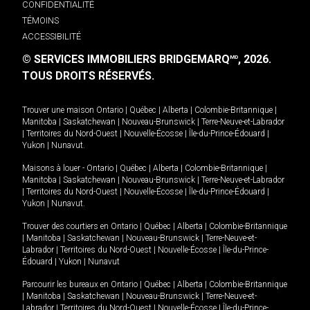
CONFIDENTIALITÉ
TÉMOINS
ACCESSIBILITÉ
© SERVICES IMMOBILIERS BRIDGEMARQ
, 2026.
MD
TOUS DROITS RÉSERVÉS.
Trouver une maison
Ontario
|
Québec
|
Alberta
|
Colombie-Britannique
|
Manitoba
|
Saskatchewan
|
Nouveau-Brunswick
|
Terre-Neuve-et-Labrador
|
Territoires du Nord-Ouest
|
Nouvelle-Écosse
|
Île-du-Prince-Édouard
|
Yukon
|
Nunavut
.
Maisons à louer -
Ontario
|
Québec
|
Alberta
|
Colombie-Britannique
|
Manitoba
|
Saskatchewan
|
Nouveau-Brunswick
|
Terre-Neuve-et-Labrador
|
Territoires du Nord-Ouest
|
Nouvelle-Écosse
|
Île-du-Prince-Édouard
|
Yukon
|
Nunavut
.
Trouver des courtiers en
Ontario
|
Québec
|
Alberta
|
Colombie-Britannique
|
Manitoba
|
Saskatchewan
|
Nouveau-Brunswick
|
Terre-Neuve-et-
Labrador
|
Territoires du Nord-Ouest
|
Nouvelle-Écosse
|
Île-du-Prince-
Édouard
|
Yukon
|
Nunavut
Parcourir les bureaux en
Ontario
|
Québec
|
Alberta
|
Colombie-Britannique
|
Manitoba
|
Saskatchewan
|
Nouveau-Brunswick
|
Terre-Neuve-et-
Labrador
|
Territoires du Nord-Ouest
|
Nouvelle-Écosse
|
Île-du-Prince-