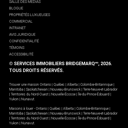
SALLE DES MÉDIAS
BLOGUE
PROPRIÉTÉS LUXUEUSES
COMMERCIAL
INTRANET
AVIS JURIDIQUE
CONFIDENTIALITÉ
TÉMOINS
ACCESSIBILITÉ
© SERVICES IMMOBILIERS BRIDGEMARQ
, 2026.
MD
TOUS DROITS RÉSERVÉS.
Trouver une maison
Ontario
|
Québec
|
Alberta
|
Colombie-Britannique
|
Manitoba
|
Saskatchewan
|
Nouveau-Brunswick
|
Terre-Neuve-et-Labrador
|
Territoires du Nord-Ouest
|
Nouvelle-Écosse
|
Île-du-Prince-Édouard
|
Yukon
|
Nunavut
.
Maisons à louer -
Ontario
|
Québec
|
Alberta
|
Colombie-Britannique
|
Manitoba
|
Saskatchewan
|
Nouveau-Brunswick
|
Terre-Neuve-et-Labrador
|
Territoires du Nord-Ouest
|
Nouvelle-Écosse
|
Île-du-Prince-Édouard
|
Yukon
|
Nunavut
.