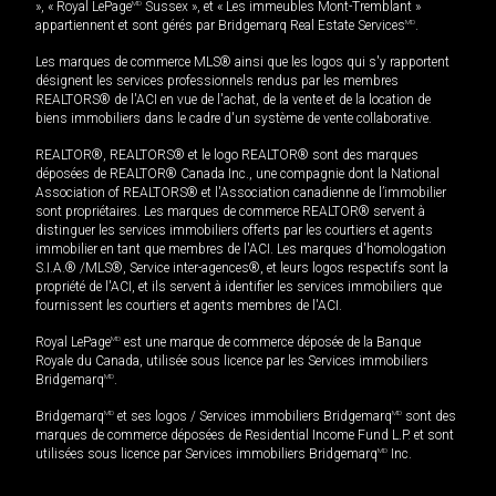
», « Royal LePage
MD
Sussex », et « Les immeubles Mont-Tremblant »
appartiennent et sont gérés par Bridgemarq Real Estate Services
MD
.
Les marques de commerce MLS® ainsi que les logos qui s'y rapportent
désignent les services professionnels rendus par les membres
REALTORS® de l'ACI en vue de l'achat, de la vente et de la location de
biens immobiliers dans le cadre d'un système de vente collaborative.
REALTOR®, REALTORS® et le logo REALTOR® sont des marques
déposées de REALTOR® Canada Inc., une compagnie dont la National
Association of REALTORS® et l'Association canadienne de l’immobilier
sont propriétaires. Les marques de commerce REALTOR® servent à
distinguer les services immobiliers offerts par les courtiers et agents
immobilier en tant que membres de l'ACI. Les marques d'homologation
S.I.A.® /MLS®, Service inter-agences®, et leurs logos respectifs sont la
propriété de l'ACI, et ils servent à identifier les services immobiliers que
fournissent les courtiers et agents membres de l'ACI.
Royal LePage
MD
est une marque de commerce déposée de la Banque
Royale du Canada, utilisée sous licence par les Services immobiliers
Bridgemarq
MD
.
Bridgemarq
MD
et ses logos / Services immobiliers Bridgemarq
MD
sont des
marques de commerce déposées de Residential Income Fund L.P. et sont
utilisées sous licence par Services immobiliers Bridgemarq
MD
Inc.