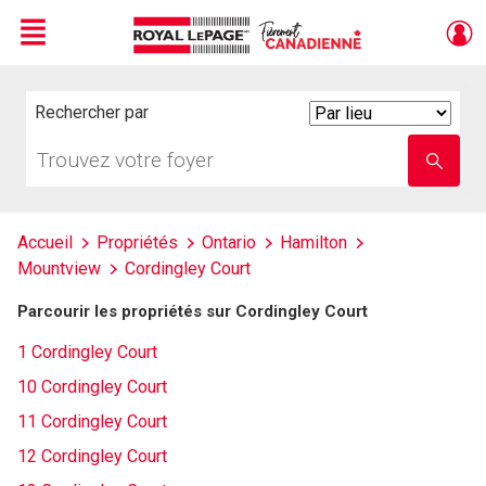
Menu
Live
En Direct
Rechercher par
Search
By
Trouvez
Entrez
votre
le
foyer
nom
de
l'école
Accueil
Propriétés
Ontario
Hamilton
Mountview
Cordingley Court
Parcourir les propriétés sur Cordingley Court
1 Cordingley Court
10 Cordingley Court
11 Cordingley Court
12 Cordingley Court