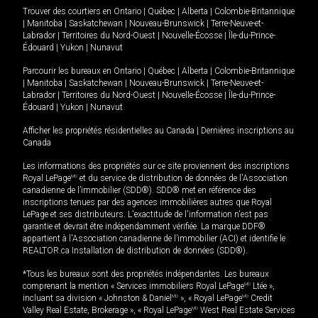
Trouver des courtiers en
Ontario
|
Québec
|
Alberta
|
Colombie-Britannique
|
Manitoba
|
Saskatchewan
|
Nouveau-Brunswick
|
Terre-Neuve-et-
Labrador
|
Territoires du Nord-Ouest
|
Nouvelle-Écosse
|
Île-du-Prince-
Édouard
|
Yukon
|
Nunavut
Parcourir les bureaux en
Ontario
|
Québec
|
Alberta
|
Colombie-Britannique
|
Manitoba
|
Saskatchewan
|
Nouveau-Brunswick
|
Terre-Neuve-et-
Labrador
|
Territoires du Nord-Ouest
|
Nouvelle-Écosse
|
Île-du-Prince-
Édouard
|
Yukon
|
Nunavut
Afficher les propriétés résidentielles au Canada
|
Dernières inscriptions au
Canada
Les informations des propriétés sur ce site proviennent des inscriptions
Royal LePage
MD
et du service de distribution de données de l'Association
canadienne de l’immobilier (SDD®). SDD® met en référence des
inscriptions tenues par des agences immobilières autres que Royal
LePage et ses distributeurs. L'exactitude de l'information n'est pas
garantie et devrait être indépendamment vérifiée. La marque DDF®
appartient à l'Association canadienne de l’immobilier (ACI) et identifie le
REALTOR.ca Installation de distribution de données (SDD®).
*Tous les bureaux sont des propriétés indépendantes. Les bureaux
comprenant la mention « Services immobiliers Royal LePage
MD
Ltée »,
incluant sa division « Johnston & Daniel
MD
», « Royal LePage
MD
Credit
Valley Real Estate, Brokerage », « Royal LePage
MD
West Real Estate Services