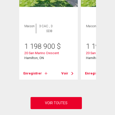
Maison
3 CAC , 3
Maison
3 CAC , 3
SDB
SDB
1 198 900
$
1 198 90
20 San Marino Crescent
20 San Marino Cres
Hamilton, ON
Hamilton, ON
Voir
Enregistrer
Voir
Enregistrer