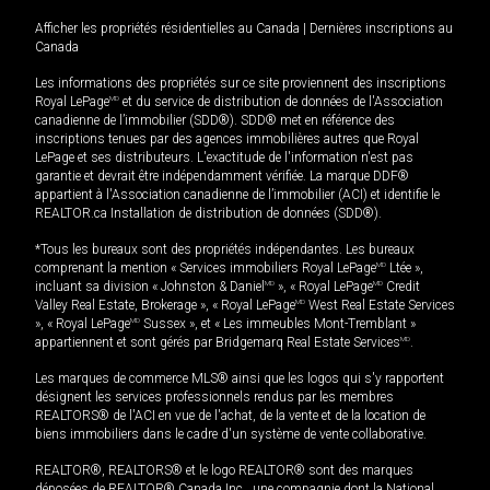
Afficher les propriétés résidentielles au Canada
|
Dernières inscriptions au
Canada
Les informations des propriétés sur ce site proviennent des inscriptions
Royal LePage
MD
et du service de distribution de données de l'Association
canadienne de l’immobilier (SDD®). SDD® met en référence des
inscriptions tenues par des agences immobilières autres que Royal
LePage et ses distributeurs. L'exactitude de l'information n'est pas
garantie et devrait être indépendamment vérifiée. La marque DDF®
appartient à l'Association canadienne de l’immobilier (ACI) et identifie le
REALTOR.ca Installation de distribution de données (SDD®).
*Tous les bureaux sont des propriétés indépendantes. Les bureaux
comprenant la mention « Services immobiliers Royal LePage
MD
Ltée »,
incluant sa division « Johnston & Daniel
MD
», « Royal LePage
MD
Credit
Valley Real Estate, Brokerage », « Royal LePage
MD
West Real Estate Services
», « Royal LePage
MD
Sussex », et « Les immeubles Mont-Tremblant »
appartiennent et sont gérés par Bridgemarq Real Estate Services
MD
.
Les marques de commerce MLS® ainsi que les logos qui s'y rapportent
désignent les services professionnels rendus par les membres
REALTORS® de l'ACI en vue de l'achat, de la vente et de la location de
biens immobiliers dans le cadre d'un système de vente collaborative.
REALTOR®, REALTORS® et le logo REALTOR® sont des marques
déposées de REALTOR® Canada Inc., une compagnie dont la National