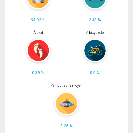
93.92 %
2.43 %
À pied
À bicyclette
0.39 %
0.0 %
Par tout autre moyen
3.26 %