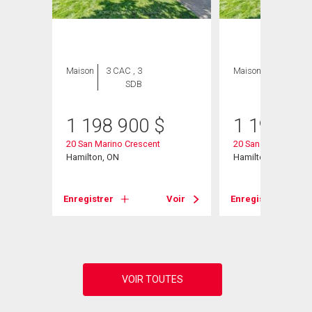
ION
Maison
3 CAC , 3
Maison
3 CAC , 3
SDB
SDB
1 198 900
$
1 198 90
20 San Marino Crescent
20 San Marino Cres
Hamilton, ON
Hamilton, ON
Enregistrer
Voir
Enregistrer
Voir