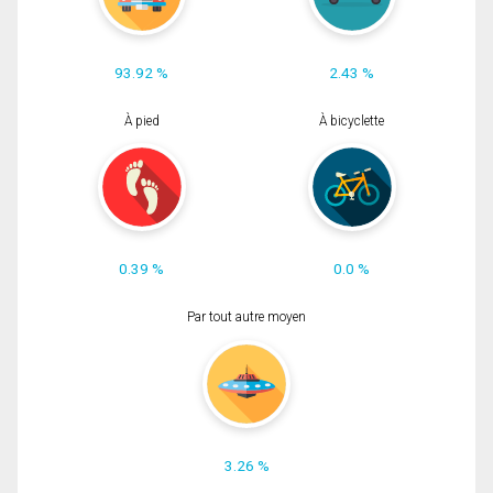
93.92 %
2.43 %
À pied
À bicyclette
0.39 %
0.0 %
Par tout autre moyen
3.26 %