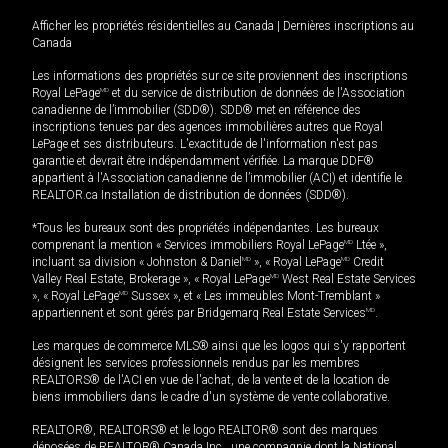
Afficher les propriétés résidentielles au Canada
|
Dernières inscriptions au
Canada
Les informations des propriétés sur ce site proviennent des inscriptions
Royal LePage
MD
et du service de distribution de données de l'Association
canadienne de l’immobilier (SDD®). SDD® met en référence des
inscriptions tenues par des agences immobilières autres que Royal
LePage et ses distributeurs. L'exactitude de l'information n'est pas
garantie et devrait être indépendamment vérifiée. La marque DDF®
appartient à l'Association canadienne de l’immobilier (ACI) et identifie le
REALTOR.ca Installation de distribution de données (SDD®).
*Tous les bureaux sont des propriétés indépendantes. Les bureaux
comprenant la mention « Services immobiliers Royal LePage
MD
Ltée »,
incluant sa division « Johnston & Daniel
MD
», « Royal LePage
MD
Credit
Valley Real Estate, Brokerage », « Royal LePage
MD
West Real Estate Services
», « Royal LePage
MD
Sussex », et « Les immeubles Mont-Tremblant »
appartiennent et sont gérés par Bridgemarq Real Estate Services
MD
.
Les marques de commerce MLS® ainsi que les logos qui s'y rapportent
désignent les services professionnels rendus par les membres
REALTORS® de l'ACI en vue de l'achat, de la vente et de la location de
biens immobiliers dans le cadre d'un système de vente collaborative.
REALTOR®, REALTORS® et le logo REALTOR® sont des marques
déposées de REALTOR® Canada Inc., une compagnie dont la National