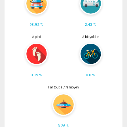
93.92 %
2.43 %
À pied
À bicyclette
0.39 %
0.0 %
Par tout autre moyen
3.26 %