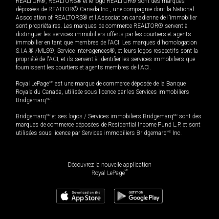
REALTOR®, REALTORS® et le logo REALTOR® sont des marques
déposées de REALTOR® Canada Inc., une compagnie dont la National
Association of REALTORS® et l'Association canadienne de l’immobilier
sont propriétaires. Les marques de commerce REALTOR® servent à
distinguer les services immobiliers offerts par les courtiers et agents
immobilier en tant que membres de l'ACI. Les marques d'homologation
S.I.A.® /MLS®, Service inter-agences®, et leurs logos respectifs sont la
propriété de l'ACI, et ils servent à identifier les services immobiliers que
fournissent les courtiers et agents membres de l'ACI.
Royal LePage
MD
est une marque de commerce déposée de la Banque
Royale du Canada, utilisée sous licence par les Services immobiliers
Bridgemarq
MD
.
Bridgemarq
MD
et ses logos / Services immobiliers Bridgemarq
MD
sont des
marques de commerce déposées de Residential Income Fund L.P. et sont
utilisées sous licence par Services immobiliers Bridgemarq
MD
Inc.
Découvrez la nouvelle application
MD
Royal LePage