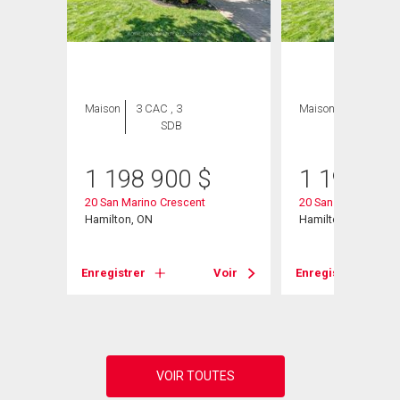
ION
Maison
3 CAC , 3
Maison
3 CAC , 3
SDB
SDB
1 198 900
$
1 198 90
20 San Marino Crescent
20 San Marino Cres
Hamilton, ON
Hamilton, ON
Enregistrer
Voir
Enregistrer
Voir