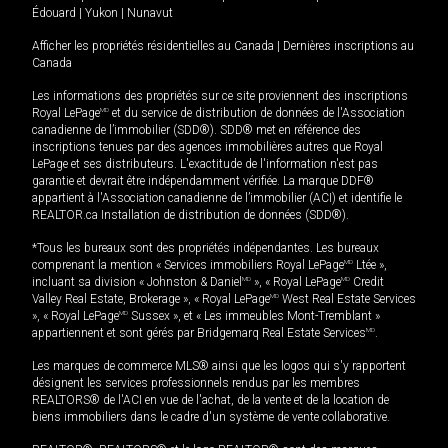
Édouard
|
Yukon
|
Nunavut
Afficher les propriétés résidentielles au Canada
|
Dernières inscriptions au
Canada
Les informations des propriétés sur ce site proviennent des inscriptions
Royal LePage
MD
et du service de distribution de données de l'Association
canadienne de l’immobilier (SDD®). SDD® met en référence des
inscriptions tenues par des agences immobilières autres que Royal
LePage et ses distributeurs. L'exactitude de l'information n'est pas
garantie et devrait être indépendamment vérifiée. La marque DDF®
appartient à l'Association canadienne de l’immobilier (ACI) et identifie le
REALTOR.ca Installation de distribution de données (SDD®).
*Tous les bureaux sont des propriétés indépendantes. Les bureaux
comprenant la mention « Services immobiliers Royal LePage
MD
Ltée »,
incluant sa division « Johnston & Daniel
MD
», « Royal LePage
MD
Credit
Valley Real Estate, Brokerage », « Royal LePage
MD
West Real Estate Services
», « Royal LePage
MD
Sussex », et « Les immeubles Mont-Tremblant »
appartiennent et sont gérés par Bridgemarq Real Estate Services
MD
.
Les marques de commerce MLS® ainsi que les logos qui s'y rapportent
désignent les services professionnels rendus par les membres
REALTORS® de l'ACI en vue de l'achat, de la vente et de la location de
biens immobiliers dans le cadre d'un système de vente collaborative.