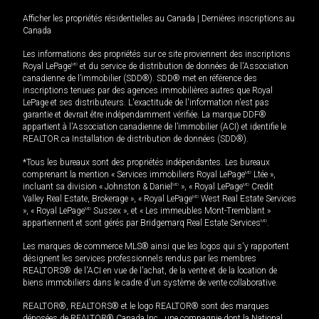
Afficher les propriétés résidentielles au Canada
|
Dernières inscriptions au
Canada
Les informations des propriétés sur ce site proviennent des inscriptions
Royal LePage
MD
et du service de distribution de données de l'Association
canadienne de l’immobilier (SDD®). SDD® met en référence des
inscriptions tenues par des agences immobilières autres que Royal
LePage et ses distributeurs. L'exactitude de l'information n'est pas
garantie et devrait être indépendamment vérifiée. La marque DDF®
appartient à l'Association canadienne de l’immobilier (ACI) et identifie le
REALTOR.ca Installation de distribution de données (SDD®).
*Tous les bureaux sont des propriétés indépendantes. Les bureaux
comprenant la mention « Services immobiliers Royal LePage
MD
Ltée »,
incluant sa division « Johnston & Daniel
MD
», « Royal LePage
MD
Credit
Valley Real Estate, Brokerage », « Royal LePage
MD
West Real Estate Services
», « Royal LePage
MD
Sussex », et « Les immeubles Mont-Tremblant »
appartiennent et sont gérés par Bridgemarq Real Estate Services
MD
.
Les marques de commerce MLS® ainsi que les logos qui s'y rapportent
désignent les services professionnels rendus par les membres
REALTORS® de l'ACI en vue de l'achat, de la vente et de la location de
biens immobiliers dans le cadre d'un système de vente collaborative.
REALTOR®, REALTORS® et le logo REALTOR® sont des marques
déposées de REALTOR® Canada Inc., une compagnie dont la National