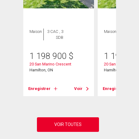
Maison
3 CAC , 3
Maison
3 CAC , 3
SDB
SDB
1 198 900
$
1 198 90
20 San Marino Crescent
20 San Marino Cres
Hamilton, ON
Hamilton, ON
Voir
Enregistrer
Voir
Enregistrer