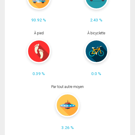
93.92 %
2.43 %
À pied
À bicyclette
0.39 %
0.0 %
Par tout autre moyen
3.26 %