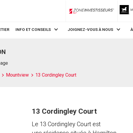
ZoneInvestisseurs RLP
TIER
INFO ET CONSEILS
JOIGNEZ-VOUS À NOUS
À
ON
Page
Mountview
13 Cordingley Court
13 Cordingley Court
Le 13 Cordingley Court est