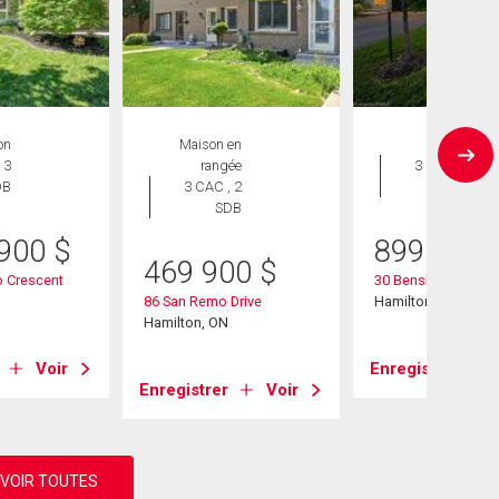
on
Maison en
Maison
 3
rangée
3 CAC , 3
DB
3 CAC , 2
SDB
SDB
 900
$
899 999
469 900
$
o Crescent
30 Bensley Lane
86 San Remo Drive
Hamilton, ON
Hamilton, ON
Voir
Enregistrer
Enregistrer
Voir