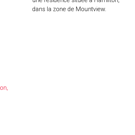
une résidence située à Hamilton,
dans la zone de Mountview.
on,