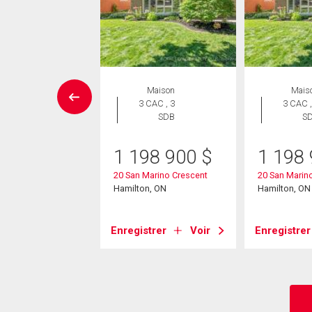
Maison
Maison
Mais
 CAC , 3
3 CAC , 3
3 CAC ,
SDB
SDB
S
49 000
$
1 198 900
$
1 198
lie Avenue
20 San Marino Crescent
20 San Marin
on, ON
Hamilton, ON
Hamilton, ON
strer
Voir
Enregistrer
Voir
Enregistrer