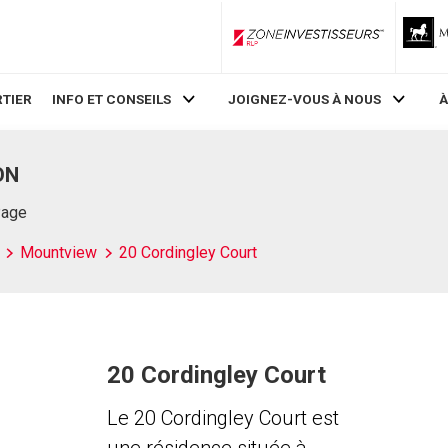
ZoneInvestisseurs RLP
TIER
INFO ET CONSEILS
JOIGNEZ-VOUS À NOUS
À
ON
Page
Mountview
20 Cordingley Court
20 Cordingley Court
Le 20 Cordingley Court est