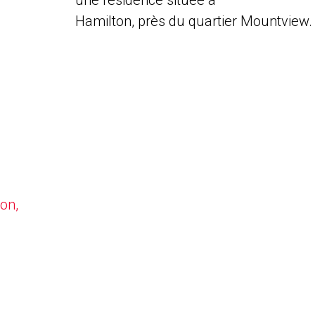
une résidence située à
Hamilton, près du quartier Mountview.
on,