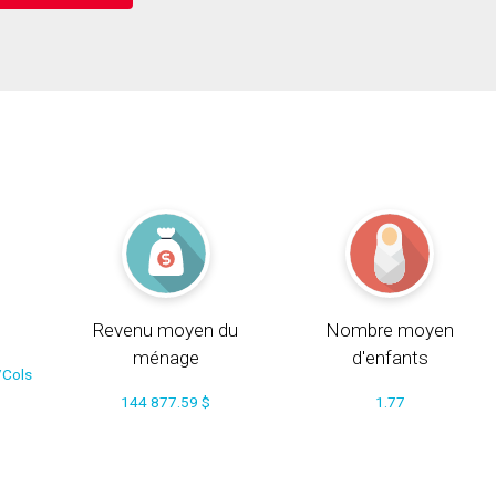
Revenu moyen du
Nombre moyen
ménage
d'enfants
/Cols
144 877.59 $
1.77