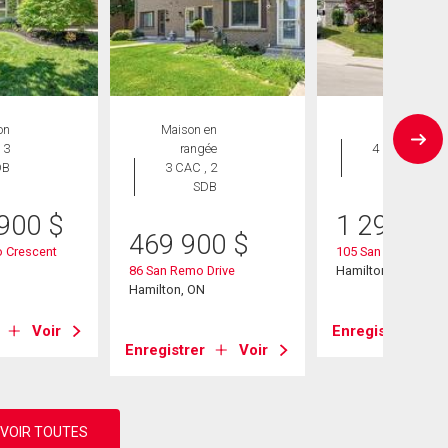
on
Maison en
Maison
 3
rangée
4 CAC , 4
DB
3 CAC , 2
SDB
SDB
 900
$
1 295 00
469 900
$
o Crescent
105 San Fernando D
86 San Remo Drive
Hamilton, ON
Hamilton, ON
Voir
Enregistrer
Enregistrer
Voir